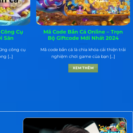
 Động Của
Khám Phá 7 Kỹ Thuật Bắn Cá
Tại Việt
Chinh Phục Mọi Đại Dương
Kỹ thuật bắn cá là một trong những yếu
h một hiện
tố cần thiết giúp bạn tiến [...]
 biến [...]
XEM THÊM