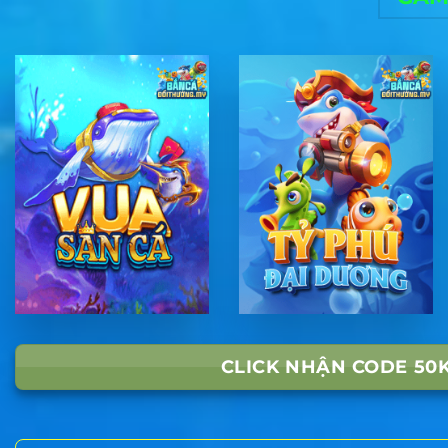
CLICK NHẬN CODE 50