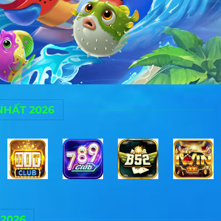
NHẤT 2026
2026