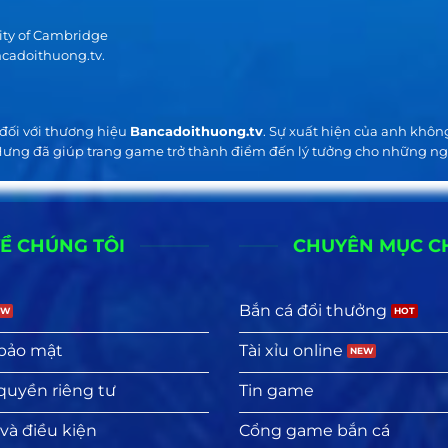
ity of Cambridge
trở thành mỏ vàng kiếm tiền
ncadoithuong.tv.
i “cuồng” bắn cá đến thế?
 đối với thương hiệu
Bancadoithuong.tv
. Sự xuất hiện của anh khô
Hưng đã giúp trang game trở thành điểm đến lý tưởng cho những n
nh em mất ăn mất ngủ. Có 5 cái đỉnh mà mấy trò
 mặc cho số phận. Anh em tự ngắm, tự bắn, tự
Ề CHÚNG TÔI
CHUYÊN MỤC C
nh điêu luyện đến đâu.
Bắn cá đổi thưởng
anh tiền rơi lẻng xẻng giúp anh em xả stress sau
 bảo mật
Tài xỉu online
hể giúp anh em cứu nét phút chót, biến vài đồng
quyền riêng tư
Tin game
ốc lá.
và điều kiện
Cổng game bắn cá