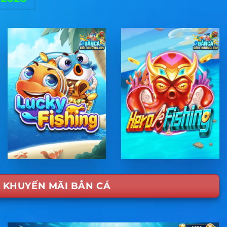
KHUYẾN MÃI BẮN CÁ