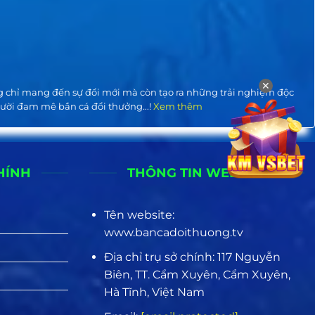
✕
ng chỉ mang đến sự đổi mới mà còn tạo ra những trải nghiệm độc
gười đam mê bắn cá đổi thưởng
.
..!
Xem thêm
HÍNH
THÔNG TIN WEBSITE
Tên website:
www.bancadoithuong.tv
Địa chỉ trụ sở chính: 117 Nguyễn
Biên, TT. Cẩm Xuyên, Cẩm Xuyên,
Hà Tĩnh, Việt Nam