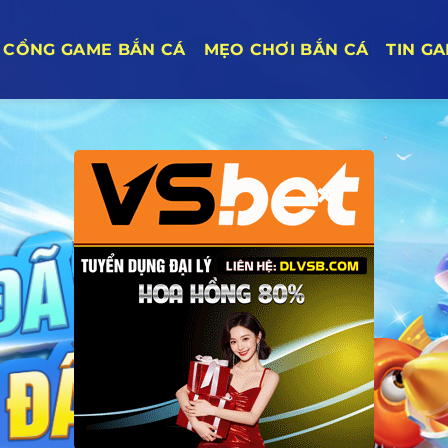
CỔNG GAME BẮN CÁ
MẸO CHƠI BẮN CÁ
TIN G
×