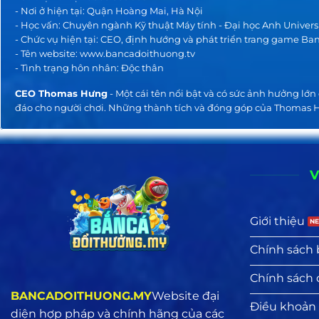
- Nơi ở hiện tại: Quận Hoàng Mai, Hà Nội
- Học vấn: Chuyên ngành Kỹ thuật Máy tính - Đại học Anh Univers
Bắn cá lột xác 2D lên 3D, 
- Chức vụ hiện tại: CEO, định hướng và phát triển trang game Ba
- Tên website: www.bancadoithuong.tv
- Tình trạng hôn nhân: Độc thân
Tại sao dân chơi Việt lạ
CEO Thomas Hưng
- Một cái tên nổi bật và có sức ảnh hưởng lớn
đáo cho người chơi. Những thành tích và đóng góp của Thomas 
Không phải tự nhiên mà
game bắn cá
lại khiến a
khác không có như là:
Làm chủ cuộc chơi: Ở đây không có chuyện phó
V
chọn mục tiêu. Thắng hay thua là do cái tay mì
Giới thiệu
Sướng mắt đã tai: Hình ảnh nổ hũ rực rỡ, âm th
một ngày bị sếp “dí” cực hiệu quả.
Chính sách
Về bờ thần tốc: Một cú nổ Boss Rồng Vàng có t
Chính sách 
BANCADOITHUONG.MY
Website đại
bạc lẻ thành cả sấp tiền mặt chỉ sau một hơi thu
Điều khoản 
diện hợp pháp và chính hãng của các