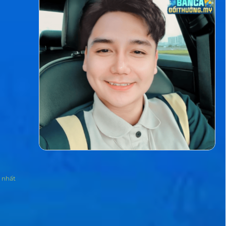
i nhất