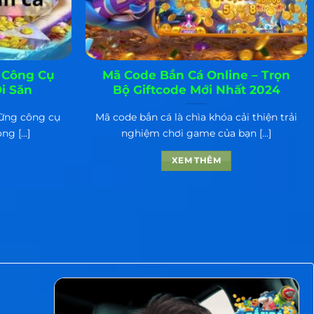
 Động Của
Khám Phá 7 Kỹ Thuật Bắn Cá
Tại Việt
Chinh Phục Mọi Đại Dương
Kỹ thuật bắn cá là một trong những yếu
h một hiện
tố cần thiết giúp bạn tiến [...]
 biến [...]
XEM THÊM