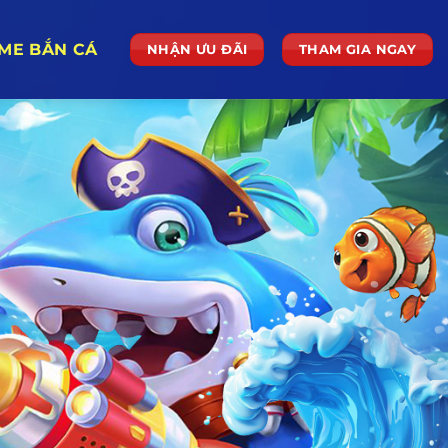
AME BẮN CÁ
NHẬN ƯU ĐÃI
THAM GIA NGAY