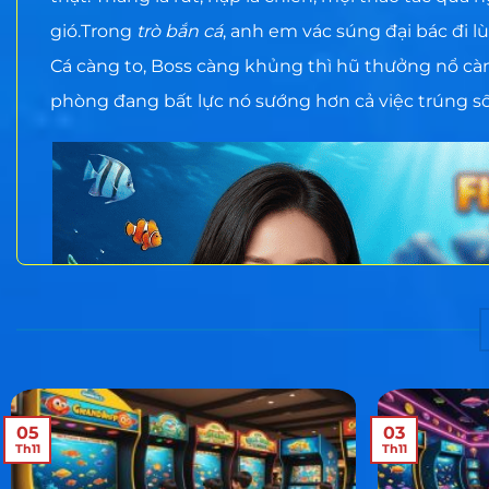
gió.
Trong
trò bắn cá
, anh em vác súng đại bác đi 
Cá càng to, Boss càng khủng thì hũ thưởng nổ cà
phòng đang bất lực nó sướng hơn cả việc trúng s
g Với
Bắn Cá Bá Chủ Đại Dương Iwin – Ng
Trường Săn Xu Cực Đỉnh
ợng thu
Bắn cá Bá Chủ Đại Dương Iwin không chỉ là một 
chơi giải trí [...]
01
01
Th11
Th11