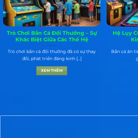
Súng Bắn Cá Là Gì? Bí Kíp Chọn
Nhận Đị
Tối Ưu Cho Ngư Thủ
Bắn Cá 
Game bắn cá đổi thưởng – phiên 
Súng bắn cá là người bạn đồng hành
Tương lai g
không thể thiếu của người chơi trong [...]
nhiều ti
Nguồn gốc ra đời – Từ máy thù
XEM THÊM
Tiền thân của
trò chơi bắn cá
chính là mấy cái má
năm 2000. Hồi đó chủ yếu là
trò chơi bắn cá miễn 
2010, khi mạng mẽo bùng nổ, phiên bản
game bắn
họa 2D phèn chua lên 3D bóng bẩy, biến từ trò c
chuyên nghiệp cày cuốc mỗi đêm. Giờ đây, anh em 
luôn!