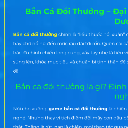
Bắn Cá Đổi Thưởng – Đại
Dư
Bắn cá đổi thưởng
chính là “liều thuốc hồi xuân
hay chờ nổ hũ đến mức râu dài tới rốn. Quên cái c
bác đi chinh chiến long cung, vẩy tay nhẹ là tiền
súng lên, khóa mục tiêu và chuẩn bị tinh thần đ
ơi!
Bắn cá đổi thưởng là gì? Địn
ngh
13
Th2
Nói cho vuông,
game bắn cá đổi thưởng
là phiên 
nghé. Nhưng thay vì tích điểm đổi mấy con gấu b
thật. Thắng là rút, nạp là chiến, mọi thao tác qu