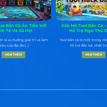
nh Về Tương Lai Game
Sự Phát Triển Và Tác
Trong Thế Giới Online
Ngành Game Bắn Cá 
Nam
bản 4.0 từ máy siêu thị tuổi thơ
ame bắn cá được nhận định có
Game bắn cá đã trở thàn
ềm năng. Với sự phát [...]
tượng văn hóa, giải trí phổ
ng vỉa hè đến sòng bài online
XEM THÊM
XEM THÊM
y game thùng ở trung tâm thương mại những
phí
cho mấy đứa nhóc tì chơi cho vui.
Đến khoảng
 cá online
chính thức lên sàn. Nó lột xác từ đồ
hơi trẻ con thành mỏ vàng cho anh em thợ săn
chỉ cần nằm nhà rung đùi là hốt bạc thỏa thích