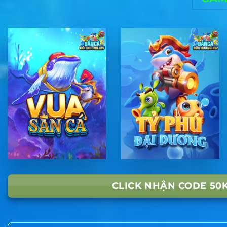
CLICK NHẬN CODE 50