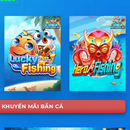
KHUYẾN MÃI BẮN CÁ