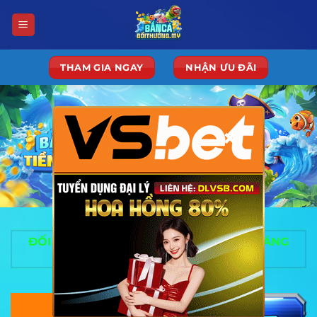
Skip
to
content
THAM GIA NGAY
NHẬN ƯU ĐÃI
×
ĐỐI TÁC GAME BẮN CÁ ĐỔI THƯỞNG ĐÁNG
CHƠI NHẤT 2026