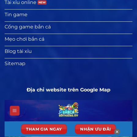
Tài xỉu online
server, nổ một phát là đổi đời luôn.
Cơ hội chia đều cho tất cả, dù anh
Tin game
em cầm súng lục hay súng đại bác.
Jackpot
tiền tỷ
Nổ hũ công khai trên kênh chat,
Cổng game bắn cá
cho cả thế giới biết ai là trùm đại
dương.
Mẹo chơi bắn cá
Blog tài xỉu
Hệ thống nạp rút tự động, siêu tốc
độ.
Sitemap
Chơi thắng rút tiền mặt trong 30
⚡ Rút tiền
giây, hỗ trợ đủ từ Momo đến ngân
chớp
hàng.
nhoáng
Nói không với xác minh rườm rà,
Địa chỉ website trên Google Map
tiền của anh em là của anh em.
Hơn 50 loại súng: đại bác, laser, đạn
chùm… đủ sức quét sạch biển sâu.
Tính năng nâng cấp nòng súng,
tăng sát thương để Boss gặp là
️ Kho vũ
cóng.
khí VIP