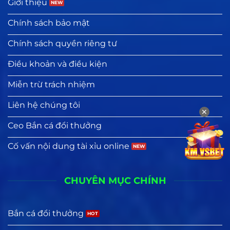
Chống giật lag tuyệt đối, cá bơi
Giới thiệu
mượt như sunsilk
Chính sách bảo mật
Loa Dolby Atmos nghe rõ cả tiếng
Chính sách quyền riêng tư
cá quẫy đuôi lẫn tiếng đạn nã pằng
pằng.
Điều khoản và điều kiện
Nhạc nền thay đổi kịch tính mỗi khi
Âm thanh
Boss xuất hiện, đẩy nhịp tim lên 120
bùng nổ
Miễn trừ trách nhiệm
lần/phút.
Tiếng xu rơi ting ting vào ví nghe
Liên hệ chúng tôi
còn hay hơn cả lời tỏ tình.
✕
Ceo Bắn cá đổi thưởng
Tỷ lệ RTP cao ngất ngưỡng 97%,
nhà cái chỉ giữ lại tí “tiền trà nước”.
Cố vấn nội dung tài xỉu online
Cơ chế nhân vốn x5, x10 ngẫu nhiên,
Thưởng
bắn trúng là đời lên hương.
sòng
CHUYÊN MỤC CHÍNH
Hệ thống nhiệm vụ hàng ngày giúp
phẳng
anh em có thêm đạn để khô máu
với Boss.
Bắn cá đổi thưởng
Quỹ Jackpot tích lũy từ đạn của cả