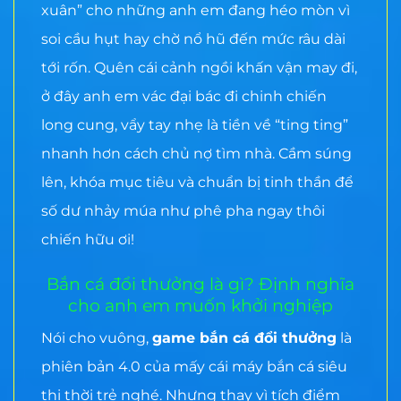
xuân” cho những anh em đang héo mòn vì
soi cầu hụt hay chờ nổ hũ đến mức râu dài
tới rốn. Quên cái cảnh ngồi khấn vận may đi,
ở đây anh em vác đại bác đi chinh chiến
long cung, vẩy tay nhẹ là tiền về “ting ting”
nhanh hơn cách chủ nợ tìm nhà. Cầm súng
lên, khóa mục tiêu và chuẩn bị tinh thần để
số dư nhảy múa như phê pha ngay thôi
chiến hữu ơi!
Bắn cá đổi thưởng là gì? Định nghĩa
cho anh em muốn khởi nghiệp
Nói cho vuông,
game bắn cá đổi thưởng
là
phiên bản 4.0 của mấy cái máy bắn cá siêu
thị thời trẻ nghé. Nhưng thay vì tích điểm