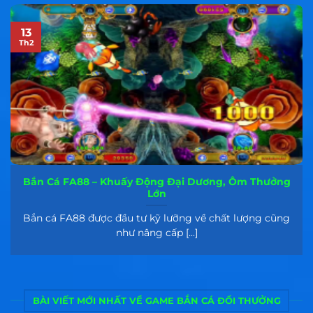
13
Th2
Game bắn cá đổi thưởng – phiên bản 4.0 từ
máy siêu thị tuổi thơ
Nguồn gốc ra đời – Từ máy thùng vỉa
Bắn Cá Đổi Thưởng HitClub – Trải Nghiệm Đỉnh Cao
hè đến sòng bài online
Với Đồ Họa 3D Sống Động
Bắn cá đổi thưởng HitClub mang đến cuộc phiêu lưu
Tiền thân của
trò chơi bắn cá
chính là mấy
đầy màu sắc dưới lòng [...]
cái máy game thùng ở trung tâm thương
1 COMMENT
mại những năm 2000. Hồi đó chủ yếu là
trò
chơi bắn cá miễn phí
cho mấy đứa nhóc tì
BÀI VIẾT MỚI NHẤT VỀ GAME BẮN CÁ ĐỔI THƯỞNG
chơi cho vui.
Đến khoảng 2010, khi mạng