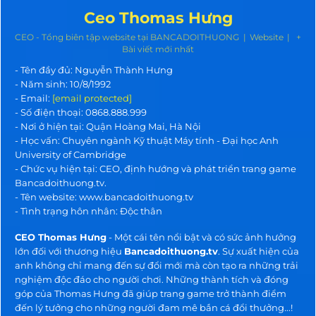
Ceo Thomas Hưng
Sướng mắt đã tai: Hình ảnh nổ hũ rực rỡ,
CEO - Tổng biên tập website
tại
BANCADOITHUONG
|
Website
|
+
âm thanh tiền rơi lẻng xẻng giúp anh em
Bài viết mới nhất
xả stress sau một ngày bị sếp “dí” cực
- Tên đầy đủ: Nguyễn Thành Hưng
- Năm sinh: 10/8/1992
hiệu quả.
- Email:
[email protected]
- Số điện thoại: 0868.888.999
Về bờ thần tốc: Một cú nổ Boss Rồng
- Nơi ở hiện tại: Quận Hoàng Mai, Hà Nội
Vàng có thể giúp anh em cứu nét phút
- Học vấn: Chuyên ngành Kỹ thuật Máy tính - Đại học Anh
University of Cambridge
chót, biến vài đồng bạc lẻ thành cả sấp
- Chức vụ hiện tại: CEO, định hướng và phát triển trang game
Bancadoithuong.tv.
tiền mặt chỉ sau một hơi thuốc lá.
- Tên website: www.bancadoithuong.tv
- Tình trạng hôn nhân: Độc thân
Không cần vốn lớn: Cầm vài nghìn lẻ vẫn
có thể vác đại bác đi lùa Boss. Đây là nơi
CEO Thomas Hưng
- Một cái tên nổi bật và có sức ảnh hưởng
lớn đối với thương hiệu
Bancadoithuong.tv
. Sự xuất hiện của
biến tiền lẻ gửi xe thành tiền chẵn đi
anh không chỉ mang đến sự đổi mới mà còn tạo ra những trải
nghiệm độc đáo cho người chơi. Những thành tích và đóng
nhậu nhanh nhất.
góp của Thomas Hưng đã giúp trang game trở thành điểm
đến lý tưởng cho những người đam mê bắn cá đổi thưởng
.
..!
Rút tiền nhanh như chớp: Thắng là rút,