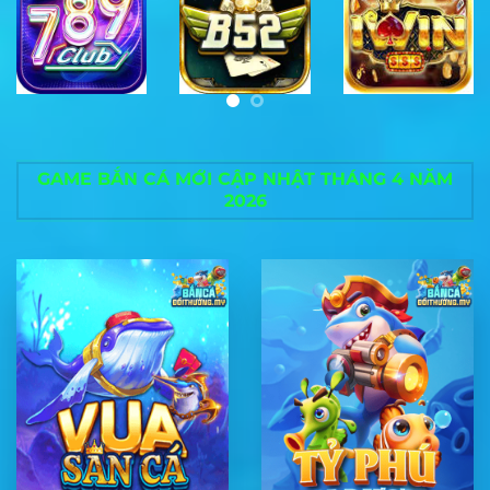
GAME BẮN CÁ MỚI CẬP NHẬT THÁNG 4 NĂM
2026