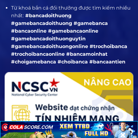
Từ khoá bắn cá đổi thưởng được tìm kiếm nhiều
nhất:
#bancadoithuong
#gamebancadoithuong #gamebanca
#bancaonline #gamebancaonline
#gamebancadoithuonguytin
#gamebancadoithuongonline #trochoibanca
#trochoibancaonline #bancamoinhat
Công nghệ Unreal Engine 5 chân thực, hiệu
#choigamebanca #choibanca
#bancaantien
ứng Boss nổ cực đã
Trang bị tận răng cho cuộc săn tiền
tỷ
Muốn làm trùm ở long cung thì súng phải
xịn, đạn phải căng. Dưới đây là bộ đồ nghề
giúp anh em hốt bạc tỷ trong
game bắn cá
×
×
×