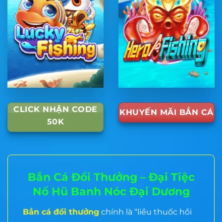
CLICK NHẬN CODE
KHUYẾN MÃI BẮN CÁ
50K
Bắn Cá Đổi Thưởng – Đại Tiệc
Nổ Hũ Banh Nóc Đại Dương
Bắn cá đổi thưởng
chính là “liều thuốc hồi