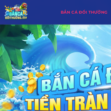
Skip
to
BẮN CÁ ĐỔI THƯỞNG
content