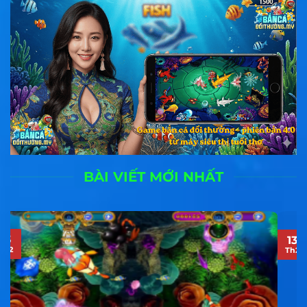
BÀI VIẾT MỚI NHẤT
13
Th2