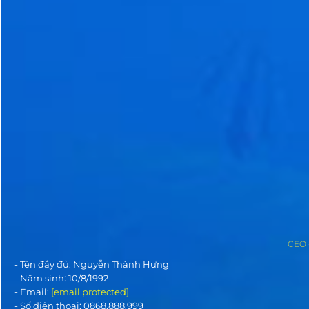
CEO 
- Tên đầy đủ: Nguyễn Thành Hưng
- Năm sinh: 10/8/1992
- Email:
[email protected]
- Số điện thoại: 0868.888.999