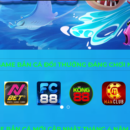
GAME BẮN CÁ ĐỔI THƯỞNG ĐÁNG CHƠI 
E BẮN CÁ MỚI CẬP NHẬT THÁNG 4 NĂM 