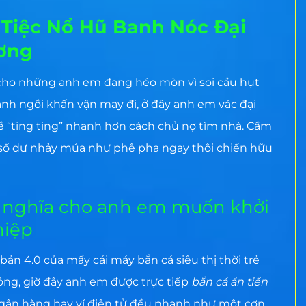
 Tiệc Nổ Hũ Banh Nóc Đại
ơng
” cho những anh em đang héo mòn vì soi cầu hụt
ảnh ngồi khấn vận may đi, ở đây anh em vác đại
 về “ting ting” nhanh hơn cách chủ nợ tìm nhà. Cầm
ể số dư nhảy múa như phê pha ngay thôi chiến hữu
h nghĩa cho anh em muốn khởi
iệp
13
Th2
bản 4.0 của mấy cái máy bắn cá siêu thị thời trẻ
ông, giờ đây anh em được trực tiếp
bắn cá ăn tiền
a ngân hàng hay ví điện tử đều nhanh như một cơn