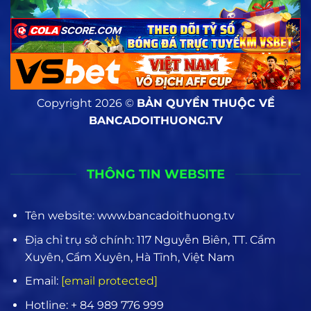
Phụ kiện Bom nguyên tử, Tia sét
giúp dọn bàn trong một nốt nhạc.
App siêu nhẹ,
chơi game bắn cá
mượt từ iPhone 6 đến Android đời
cũ.
Dữ liệu đồng bộ cực nhanh, đang
Chơi mọi
Copyright 2026 ©
BẢN QUYỀN THUỘC VỀ
bắn trên máy tính chuyển qua điện
lúc mọi
BANCADOITHUONG.TV
thoại vẫn ok.
nơi
Bảo mật 3 lớp, anh em cứ yên tâm
săn cá, còn lại cứ để hệ thống lo.
THÔNG TIN WEBSITE
Đấy, toàn hàng tuyển thế này thì bảo sao
Tên website: www.bancadoithuong.tv
anh em không mê cho được. Anh em còn
Địa chỉ trụ sở chính: 117 Nguyễn Biên, TT. Cẩm
đợi gì mà không vác súng lên và quét sạch
Xuyên, Cẩm Xuyên, Hà Tĩnh, Việt Nam
đại dương
bắn cá đổi thưởng
ngay!
Email:
[email protected]
Hotline: + 84 989 776 999