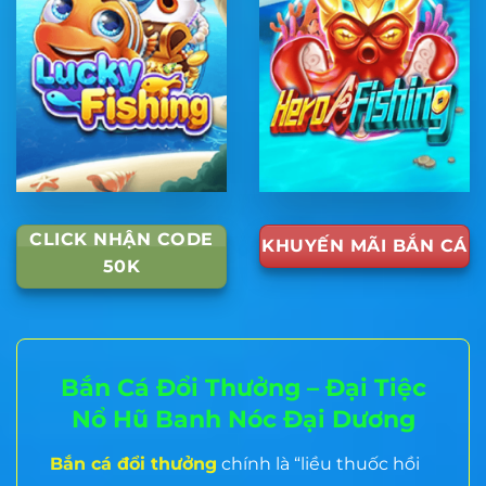
CLICK NHẬN CODE
KHUYẾN MÃI BẮN CÁ
50K
Bắn Cá Đổi Thưởng – Đại Tiệc
Nổ Hũ Banh Nóc Đại Dương
Bắn cá đổi thưởng
chính là “liều thuốc hồi