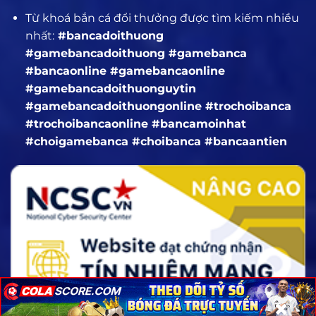
Từ khoá bắn cá đổi thưởng được tìm kiếm nhiều
nhất:
#bancadoithuong
#gamebancadoithuong #gamebanca
#bancaonline #gamebancaonline
#gamebancadoithuonguytin
#gamebancadoithuongonline #trochoibanca
#trochoibancaonline #bancamoinhat
Công nghệ Unreal Engine 5 chân thực, hiệu
#choigamebanca #choibanca
#bancaantien
ứng Boss nổ cực đã
Trang bị tận răng cho cuộc săn tiền
tỷ
Muốn làm trùm ở long cung thì súng phải
xịn, đạn phải căng. Dưới đây là bộ đồ nghề
giúp anh em hốt bạc tỷ trong
game bắn cá
×
×
×