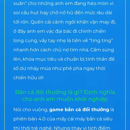
xuân” cho những anh em đang héo mòn vì
soi cầu hụt hay chờ nổ hũ đến mức râu dài
tới rốn. Quên cái cảnh ngồi khấn vận may đi,
ở đây anh em vác đại bác đi chinh chiến
long cung, vẩy tay nhẹ là tiền về “ting ting”
nhanh hơn cách chủ nợ tìm nhà. Cầm súng
lên, khóa mục tiêu và chuẩn bị tinh thần để
số dư nhảy múa như phê pha ngay thôi
chiến hữu ơi!
Bắn cá đổi thưởng là gì? Định nghĩa
cho anh em muốn khởi nghiệp
Nói cho vuông,
game bắn cá đổi thưởng
là
phiên bản 4.0 của mấy cái máy bắn cá siêu
thị thời trẻ nghé. Nhưng thay vì tích điểm