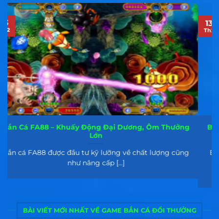
13
Th2
Game bắn cá đổi thưởng – phiên bản 4.0 từ
máy siêu thị tuổi thơ
Nguồn gốc ra đời – Từ máy thùng vỉa
Bắn Cá Đổi Thưởng HitClub – Trải Nghiệm Đỉnh Cao
hè đến sòng bài online
Với Đồ Họa 3D Sống Động
Bắn cá đổi thưởng HitClub mang đến cuộc phiêu lưu
Tiền thân của
trò chơi bắn cá
chính là mấy
đầy màu sắc dưới lòng [...]
cái máy game thùng ở trung tâm thương
1 COMMENT
mại những năm 2000. Hồi đó chủ yếu là
trò
chơi bắn cá miễn phí
cho mấy đứa nhóc tì
BÀI VIẾT MỚI NHẤT VỀ GAME BẮN CÁ ĐỔI THƯỞNG
chơi cho vui.
Đến khoảng 2010, khi mạng