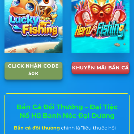
CLICK NHẬN CODE
KHUYẾN MÃI BẮN CÁ
50K
Bắn Cá Đổi Thưởng – Đại Tiệc
Nổ Hũ Banh Nóc Đại Dương
Bắn cá đổi thưởng
chính là “liều thuốc hồi