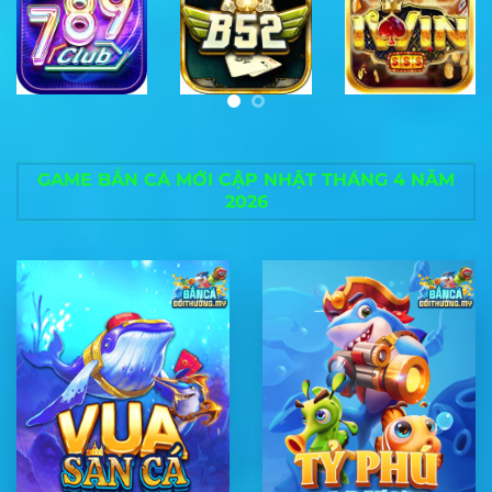
GAME BẮN CÁ MỚI CẬP NHẬT THÁNG 4 NĂM
2026