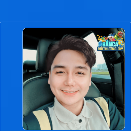
Bắn cá lột xác 2D lên 3D, trở thành mỏ vàng
kiếm tiền
Tại sao dân chơi Việt lại “cuồng” bắn
cá đến thế?
Không phải tự nhiên mà
game bắn cá
lại
khiến anh em mất ăn mất ngủ. Có 5 cái đỉnh
mà mấy trò khác không có như là:
Làm chủ cuộc chơi: Ở đây không có
chuyện phó mặc cho số phận. Anh em tự
ngắm, tự bắn, tự chọn mục tiêu. Thắng
hay thua là do cái tay mình điêu luyện
đến đâu.