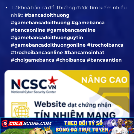
Từ khoá bắn cá đổi thưởng được tìm kiếm nhiều
nhất:
#bancadoithuong
#gamebancadoithuong #gamebanca
#bancaonline #gamebancaonline
#gamebancadoithuonguytin
#gamebancadoithuongonline #trochoibanca
#trochoibancaonline #bancamoinhat
Công nghệ Unreal Engine 5 chân thực, hiệu
#choigamebanca #choibanca
#bancaantien
ứng Boss nổ cực đã
Trang bị tận răng cho cuộc săn tiền
tỷ
Muốn làm trùm ở long cung thì súng phải
xịn, đạn phải căng. Dưới đây là bộ đồ nghề
giúp anh em hốt bạc tỷ trong
game bắn cá
×
×
×