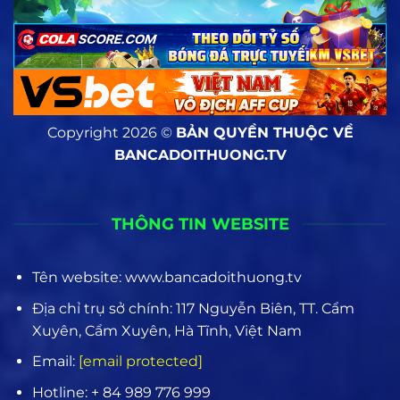
Phụ kiện Bom nguyên tử, Tia sét
giúp dọn bàn trong một nốt nhạc.
App siêu nhẹ,
chơi game bắn cá
mượt từ iPhone 6 đến Android đời
cũ.
Dữ liệu đồng bộ cực nhanh, đang
Chơi mọi
Copyright 2026 ©
BẢN QUYỀN THUỘC VỀ
bắn trên máy tính chuyển qua điện
lúc mọi
BANCADOITHUONG.TV
thoại vẫn ok.
nơi
Bảo mật 3 lớp, anh em cứ yên tâm
săn cá, còn lại cứ để hệ thống lo.
THÔNG TIN WEBSITE
Đấy, toàn hàng tuyển thế này thì bảo sao
Tên website: www.bancadoithuong.tv
anh em không mê cho được. Anh em còn
Địa chỉ trụ sở chính: 117 Nguyễn Biên, TT. Cẩm
đợi gì mà không vác súng lên và quét sạch
Xuyên, Cẩm Xuyên, Hà Tĩnh, Việt Nam
đại dương
bắn cá đổi thưởng
ngay!
Email:
[email protected]
Hotline: + 84 989 776 999