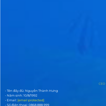
CEO 
- Tên đầy đủ: Nguyễn Thành Hưng
- Năm sinh: 10/8/1992
- Email:
[email protected]
- Số điện thoại: 0868.888.999