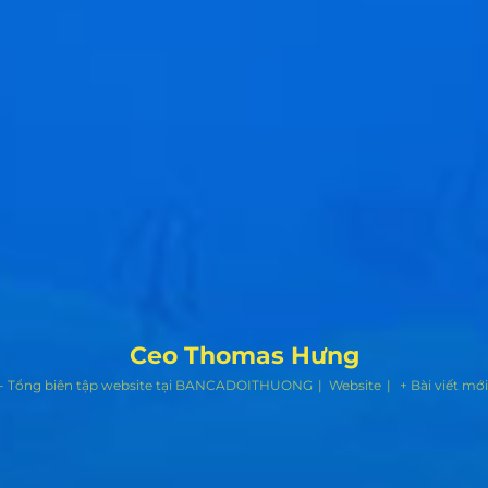
Ceo Thomas Hưng
- Tổng biên tập website
tại
BANCADOITHUONG
|
Website
|
+ Bài viết mớ