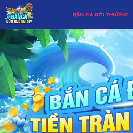
Skip
to
BẮN CÁ ĐỔI THƯỞNG
content