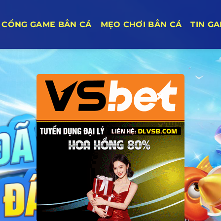
CỔNG GAME BẮN CÁ
MẸO CHƠI BẮN CÁ
TIN G
×