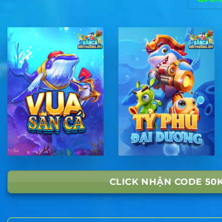
CLICK NHẬN CODE 50