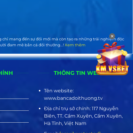
✕
ng chỉ mang đến sự đổi mới mà còn tạo ra những trải nghiệm độc
gười đam mê bắn cá đổi thưởng
.
..!
Xem thêm
HÍNH
THÔNG TIN WEBSITE
Tên website:
www.bancadoithuong.tv
Địa chỉ trụ sở chính: 117 Nguyễn
Biên, TT. Cẩm Xuyên, Cẩm Xuyên,
Hà Tĩnh, Việt Nam