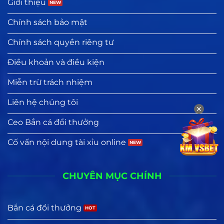
Chống giật lag tuyệt đối, cá bơi
Giới thiệu
mượt như sunsilk
Chính sách bảo mật
Loa Dolby Atmos nghe rõ cả tiếng
Chính sách quyền riêng tư
cá quẫy đuôi lẫn tiếng đạn nã pằng
pằng.
Điều khoản và điều kiện
Nhạc nền thay đổi kịch tính mỗi khi
Âm thanh
Boss xuất hiện, đẩy nhịp tim lên 120
bùng nổ
Miễn trừ trách nhiệm
lần/phút.
Tiếng xu rơi ting ting vào ví nghe
Liên hệ chúng tôi
còn hay hơn cả lời tỏ tình.
✕
Ceo Bắn cá đổi thưởng
Tỷ lệ RTP cao ngất ngưỡng 97%,
nhà cái chỉ giữ lại tí “tiền trà nước”.
Cố vấn nội dung tài xỉu online
Cơ chế nhân vốn x5, x10 ngẫu nhiên,
Thưởng
bắn trúng là đời lên hương.
sòng
CHUYÊN MỤC CHÍNH
Hệ thống nhiệm vụ hàng ngày giúp
phẳng
anh em có thêm đạn để khô máu
với Boss.
Bắn cá đổi thưởng
Quỹ Jackpot tích lũy từ đạn của cả