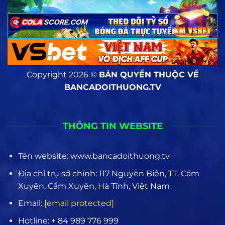
Phụ kiện Bom nguyên tử, Tia sét
giúp dọn bàn trong một nốt nhạc.
App siêu nhẹ,
chơi game bắn cá
mượt từ iPhone 6 đến Android đời
cũ.
Dữ liệu đồng bộ cực nhanh, đang
Chơi mọi
Copyright 2026 ©
BẢN QUYỀN THUỘC VỀ
bắn trên máy tính chuyển qua điện
lúc mọi
BANCADOITHUONG.TV
thoại vẫn ok.
nơi
Bảo mật 3 lớp, anh em cứ yên tâm
săn cá, còn lại cứ để hệ thống lo.
THÔNG TIN WEBSITE
Đấy, toàn hàng tuyển thế này thì bảo sao
Tên website: www.bancadoithuong.tv
anh em không mê cho được. Anh em còn
Địa chỉ trụ sở chính: 117 Nguyễn Biên, TT. Cẩm
đợi gì mà không vác súng lên và quét sạch
Xuyên, Cẩm Xuyên, Hà Tĩnh, Việt Nam
đại dương
bắn cá đổi thưởng
ngay!
Email:
[email protected]
Hotline: + 84 989 776 999