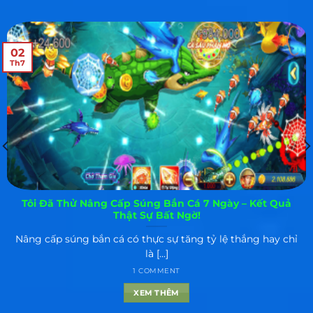
mẽo bùng nổ, phiên bản
game bắn cá
online
chính thức lên sàn. Nó lột xác từ đồ
02
họa 2D phèn chua lên 3D bóng bẩy, biến từ
Th7
trò chơi trẻ con thành mỏ vàng cho anh em
thợ săn chuyên nghiệp cày cuốc mỗi đêm.
Giờ đây, anh em chỉ cần nằm nhà rung đùi là
hốt bạc thỏa thích luôn!
Tôi Đã Thử Nâng Cấp Súng Bắn Cá 7 Ngày – Kết Quả
Thật Sự Bất Ngờ!
Nâng cấp súng bắn cá có thực sự tăng tỷ lệ thắng hay chỉ
là [...]
1 COMMENT
XEM THÊM