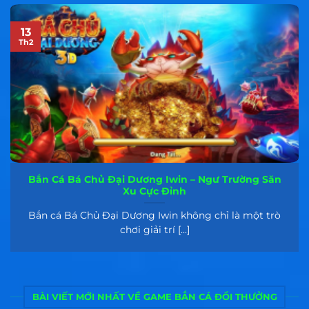
13
Th2
Game bắn cá đổi thưởng – phiên bản 4.0 từ
máy siêu thị tuổi thơ
Nguồn gốc ra đời – Từ máy thùng vỉa
ắn Cá Bá Chủ Đại Dương Iwin – Ngư Trường Săn
Bắn C
hè đến sòng bài online
Xu Cực Đỉnh
ắn cá Bá Chủ Đại Dương Iwin không chỉ là một trò
Bắn cá
Tiền thân của
trò chơi bắn cá
chính là mấy
chơi giải trí [...]
cái máy game thùng ở trung tâm thương
mại những năm 2000. Hồi đó chủ yếu là
trò
chơi bắn cá miễn phí
cho mấy đứa nhóc tì
BÀI VIẾT MỚI NHẤT VỀ GAME BẮN CÁ ĐỔI THƯỞNG
chơi cho vui.
Đến khoảng 2010, khi mạng