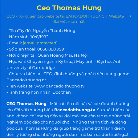
Ceo Thomas Hưng
Sướng mắt đã tai: Hình ảnh nổ hũ rực rỡ,
CEO - Tổng biên tập website
tại
BANCADOITHUONG
|
Website
|
+
âm thanh tiền rơi lẻng xẻng giúp anh em
Bài viết mới nhất
xả stress sau một ngày bị sếp “dí” cực
- Tên đầy đủ: Nguyễn Thành Hưng
- Năm sinh: 10/8/1992
hiệu quả.
- Email:
[email protected]
- Số điện thoại: 0868.888.999
Về bờ thần tốc: Một cú nổ Boss Rồng
- Nơi ở hiện tại: Quận Hoàng Mai, Hà Nội
Vàng có thể giúp anh em cứu nét phút
- Học vấn: Chuyên ngành Kỹ thuật Máy tính - Đại học Anh
University of Cambridge
chót, biến vài đồng bạc lẻ thành cả sấp
- Chức vụ hiện tại: CEO, định hướng và phát triển trang game
Bancadoithuong.tv.
tiền mặt chỉ sau một hơi thuốc lá.
- Tên website: www.bancadoithuong.tv
- Tình trạng hôn nhân: Độc thân
Không cần vốn lớn: Cầm vài nghìn lẻ vẫn
có thể vác đại bác đi lùa Boss. Đây là nơi
CEO Thomas Hưng
- Một cái tên nổi bật và có sức ảnh hưởng
lớn đối với thương hiệu
Bancadoithuong.tv
. Sự xuất hiện của
biến tiền lẻ gửi xe thành tiền chẵn đi
anh không chỉ mang đến sự đổi mới mà còn tạo ra những trải
nghiệm độc đáo cho người chơi. Những thành tích và đóng
nhậu nhanh nhất.
góp của Thomas Hưng đã giúp trang game trở thành điểm
đến lý tưởng cho những người đam mê bắn cá đổi thưởng
.
..!
Rút tiền nhanh như chớp: Thắng là rút,