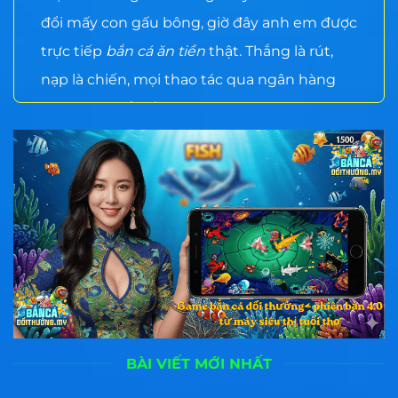
đổi mấy con gấu bông, giờ đây anh em được
trực tiếp
bắn cá ăn tiền
thật. Thắng là rút,
nạp là chiến, mọi thao tác qua ngân hàng
hay ví điện tử đều nhanh như một cơn
gió.
Trong
trò bắn cá
, anh em vác súng đại
bác đi lùng sục mấy con cá bơi tung tăng
trên màn hình. Cá càng to, Boss càng khủng
thì hũ thưởng nổ càng đậm. Cảm giác húp
trọn con Boss Kraken lúc cả phòng đang bất
lực nó sướng hơn cả việc trúng số độc đắc
anh em ạ!
BÀI VIẾT MỚI NHẤT