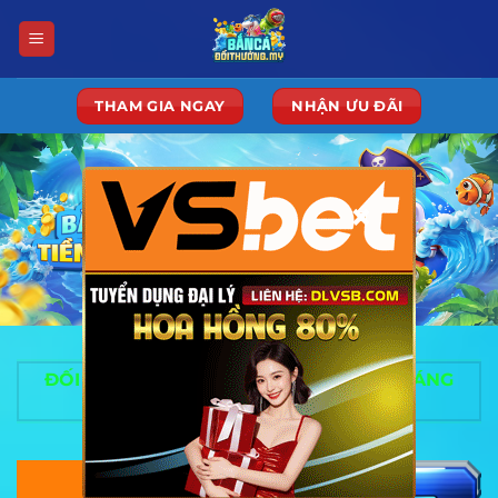
Skip
to
content
THAM GIA NGAY
NHẬN ƯU ĐÃI
×
ĐỐI TÁC GAME BẮN CÁ ĐỔI THƯỞNG ĐÁNG
CHƠI NHẤT 2026