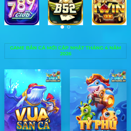
GAME BẮN CÁ MỚI CẬP NHẬT THÁNG 4 NĂM
2026