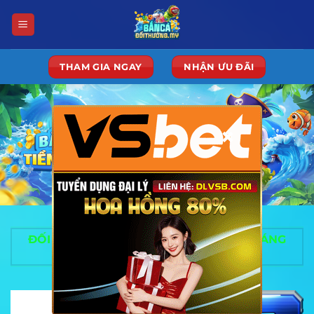
Skip
to
content
THAM GIA NGAY
NHẬN ƯU ĐÃI
×
ĐỐI TÁC GAME BẮN CÁ ĐỔI THƯỞNG ĐÁNG
CHƠI NHẤT 2026