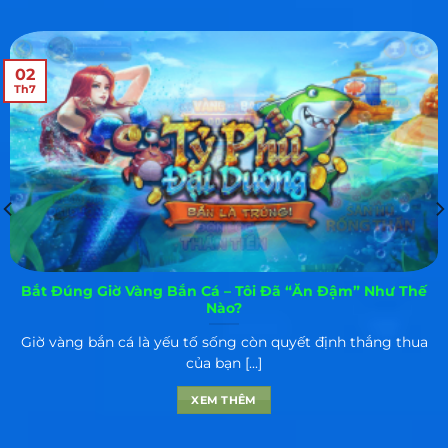
mẽo bùng nổ, phiên bản
game bắn cá
online
chính thức lên sàn. Nó lột xác từ đồ
08
Th1
họa 2D phèn chua lên 3D bóng bẩy, biến từ
trò chơi trẻ con thành mỏ vàng cho anh em
thợ săn chuyên nghiệp cày cuốc mỗi đêm.
Giờ đây, anh em chỉ cần nằm nhà rung đùi là
hốt bạc thỏa thích luôn!
ư Thế
Bắn Cá Hack Full Tiền – Liệu Có Hiệu Quả Và An 
Bắn cá hack full tiền luôn là chủ đề thu hút được s
g thua
tâm [...]
XEM THÊM