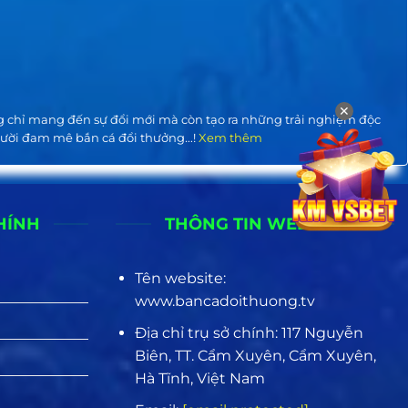
✕
ng chỉ mang đến sự đổi mới mà còn tạo ra những trải nghiệm độc
gười đam mê bắn cá đổi thưởng
.
..!
Xem thêm
HÍNH
THÔNG TIN WEBSITE
Tên website:
www.bancadoithuong.tv
Địa chỉ trụ sở chính: 117 Nguyễn
Biên, TT. Cẩm Xuyên, Cẩm Xuyên,
Hà Tĩnh, Việt Nam