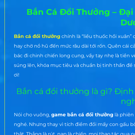
Bắn Cá Đổi Thưởng – Đại
Dư
Bắn cá đổi thưởng
chính là “liều thuốc hồi xuân
hay chờ nổ hũ đến mức râu dài tới rốn. Quên cái c
bác đi chinh chiến long cung, vẩy tay nhẹ là tiền
súng lên, khóa mục tiêu và chuẩn bị tinh thần đ
ơi!
Bắn cá đổi thưởng là gì? Địn
ngh
13
Th2
Nói cho vuông,
game bắn cá đổi thưởng
là phiên 
nghé. Nhưng thay vì tích điểm đổi mấy con gấu b
thật. Thắng là rút, nạp là chiến, mọi thao tác qu