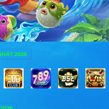
NHẤT 2026
2026