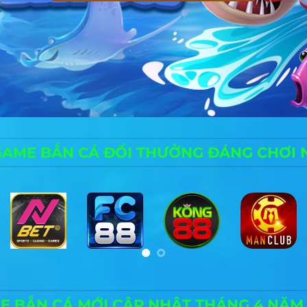
GAME BẮN CÁ ĐỔI THƯỞNG ĐÁNG CHƠI 
E BẮN CÁ MỚI CẬP NHẬT THÁNG 4 NĂM 