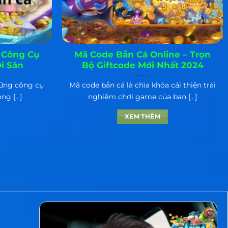
 Động Của
Khám Phá 7 Kỹ Thuật Bắn Cá
Tại Việt
Chinh Phục Mọi Đại Dương
Kỹ thuật bắn cá là một trong những yếu
h một hiện
tố cần thiết giúp bạn tiến [...]
 biến [...]
XEM THÊM