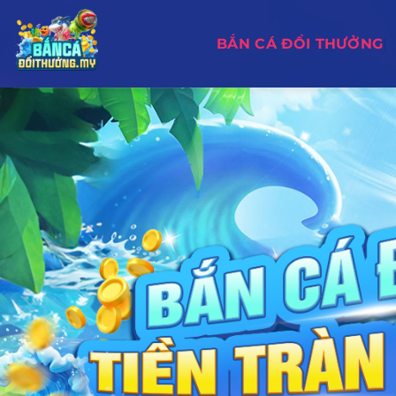
Skip
to
BẮN CÁ ĐỔI THƯỞNG
content