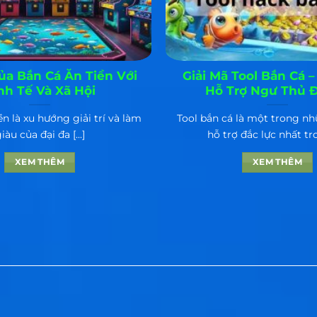
h Về Tương Lai Game
Sự Phát Triển Và Tác
rong Thế Giới Online
Ngành Game Bắn Cá 
Nam
bản 4.0 từ máy siêu thị tuổi thơ
me bắn cá được nhận định có
Game bắn cá đã trở thàn
ềm năng. Với sự phát [...]
tượng văn hóa, giải trí phổ
ng vỉa hè đến sòng bài online
XEM THÊM
XEM THÊM
y game thùng ở trung tâm thương mại những
phí
cho mấy đứa nhóc tì chơi cho vui.
Đến khoảng
 cá online
chính thức lên sàn. Nó lột xác từ đồ
hơi trẻ con thành mỏ vàng cho anh em thợ săn
chỉ cần nằm nhà rung đùi là hốt bạc thỏa thích