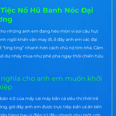
 Tiệc Nổ Hũ Banh Nóc Đại
ơng
” cho những anh em đang héo mòn vì soi cầu hụt
ảnh ngồi khấn vận may đi, ở đây anh em vác đại
 về “ting ting” nhanh hơn cách chủ nợ tìm nhà. Cầm
ể số dư nhảy múa như phê pha ngay thôi chiến hữu
h nghĩa cho anh em muốn khởi
iệp
13
Th2
bản 4.0 của mấy cái máy bắn cá siêu thị thời trẻ
ông, giờ đây anh em được trực tiếp
bắn cá ăn tiền
a ngân hàng hay ví điện tử đều nhanh như một cơn