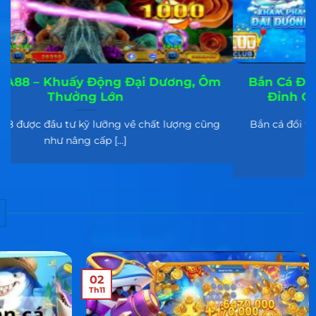
Bắn Cá Đổi Thưởng HitClub – Trải Nghiệm
Đỉnh Cao Với Đồ Họa 3D Sống Động
Bắn cá đổi thưởng HitClub mang đến cuộc phiêu lưu
đầy màu sắc dưới lòng [...]
1 COMMENT
31
Th10