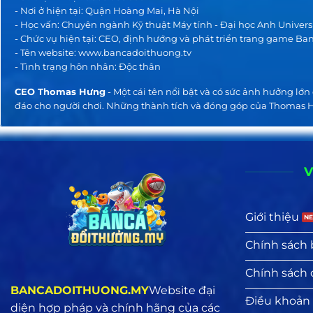
- Nơi ở hiện tại: Quận Hoàng Mai, Hà Nội
- Học vấn: Chuyên ngành Kỹ thuật Máy tính - Đại học Anh Univers
Bắn cá lột xác 2D lên 3D, 
- Chức vụ hiện tại: CEO, định hướng và phát triển trang game Ba
- Tên website: www.bancadoithuong.tv
- Tình trạng hôn nhân: Độc thân
Tại sao dân chơi Việt lạ
CEO Thomas Hưng
- Một cái tên nổi bật và có sức ảnh hưởng lớn
đáo cho người chơi. Những thành tích và đóng góp của Thomas 
Không phải tự nhiên mà
game bắn cá
lại khiến a
khác không có như là:
Làm chủ cuộc chơi: Ở đây không có chuyện phó
V
chọn mục tiêu. Thắng hay thua là do cái tay mì
Giới thiệu
Sướng mắt đã tai: Hình ảnh nổ hũ rực rỡ, âm th
một ngày bị sếp “dí” cực hiệu quả.
Chính sách
Về bờ thần tốc: Một cú nổ Boss Rồng Vàng có t
Chính sách 
BANCADOITHUONG.MY
Website đại
bạc lẻ thành cả sấp tiền mặt chỉ sau một hơi thu
Điều khoản 
diện hợp pháp và chính hãng của các