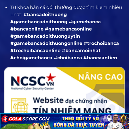
Từ khoá bắn cá đổi thưởng được tìm kiếm nhiều
nhất:
#bancadoithuong
#gamebancadoithuong #gamebanca
#bancaonline #gamebancaonline
#gamebancadoithuonguytin
#gamebancadoithuongonline #trochoibanca
#trochoibancaonline #bancamoinhat
Công nghệ Unreal Engine 5 chân thực, hiệu
#choigamebanca #choibanca
#bancaantien
ứng Boss nổ cực đã
Trang bị tận răng cho cuộc săn tiền
tỷ
Muốn làm trùm ở long cung thì súng phải
xịn, đạn phải căng. Dưới đây là bộ đồ nghề
giúp anh em hốt bạc tỷ trong
game bắn cá
×
×
×