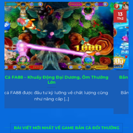
13
Th2
Game bắn cá đổi thưởng – phiên bản 4.0 từ
máy siêu thị tuổi thơ
Nguồn gốc ra đời – Từ máy thùng vỉa
Bắn Cá Đổi Thưởng HitClub – Trải Nghiệm Đỉnh Cao
hè đến sòng bài online
Với Đồ Họa 3D Sống Động
Bắn cá đổi thưởng HitClub mang đến cuộc phiêu lưu
Tiền thân của
trò chơi bắn cá
chính là mấy
đầy màu sắc dưới lòng [...]
cái máy game thùng ở trung tâm thương
1 COMMENT
mại những năm 2000. Hồi đó chủ yếu là
trò
chơi bắn cá miễn phí
cho mấy đứa nhóc tì
BÀI VIẾT MỚI NHẤT VỀ GAME BẮN CÁ ĐỔI THƯỞNG
chơi cho vui.
Đến khoảng 2010, khi mạng