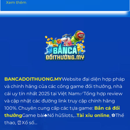
Xem thêm
tiền về túi nhanh hơn cách anh em trốn
nợ. Hệ thống thanh toán xanh chín,
không bao giờ để anh em phải đợi lâu.
Như vậy
bắn cá đổi thưởng
chính là chân ái,
vừa được làm “đại gia” đại dương, vừa có
tiền tươi thóc thật đổ về tài khoản.
BANCADOITHUONG.MY
Website đại diện hợp pháp
và chính hãng của các cổng game đổi thưởng, nhà
cái uy tín nhất 2025 tại Việt Nam✅Tổng hợp review
và cập nhật các đường link truy cập chính hãng
100%. Chuyên cung cấp các tựa game:
Bắn cá đổi
thưởng
Game bài♣️Nổ hũSlots,…
Tài xỉu online
, ⚽Thể
thao, ⏰Xổ số…