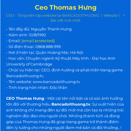
Ceo Thomas Hưng
Sướng mắt đã tai: Hình ảnh nổ hũ rực rỡ,
CEO - Tổng biên tập website
tại
BANCADOITHUONG
|
Website
|
+
âm thanh tiền rơi lẻng xẻng giúp anh em
Bài viết mới nhất
xả stress sau một ngày bị sếp “dí” cực
- Tên đầy đủ: Nguyễn Thành Hưng
- Năm sinh: 10/8/1992
hiệu quả.
- Email:
[email protected]
- Số điện thoại: 0868.888.999
Về bờ thần tốc: Một cú nổ Boss Rồng
- Nơi ở hiện tại: Quận Hoàng Mai, Hà Nội
Vàng có thể giúp anh em cứu nét phút
- Học vấn: Chuyên ngành Kỹ thuật Máy tính - Đại học Anh
University of Cambridge
chót, biến vài đồng bạc lẻ thành cả sấp
- Chức vụ hiện tại: CEO, định hướng và phát triển trang game
Bancadoithuong.tv.
tiền mặt chỉ sau một hơi thuốc lá.
- Tên website: www.bancadoithuong.tv
- Tình trạng hôn nhân: Độc thân
Không cần vốn lớn: Cầm vài nghìn lẻ vẫn
có thể vác đại bác đi lùa Boss. Đây là nơi
CEO Thomas Hưng
- Một cái tên nổi bật và có sức ảnh hưởng
lớn đối với thương hiệu
Bancadoithuong.tv
. Sự xuất hiện của
biến tiền lẻ gửi xe thành tiền chẵn đi
anh không chỉ mang đến sự đổi mới mà còn tạo ra những trải
nghiệm độc đáo cho người chơi. Những thành tích và đóng
nhậu nhanh nhất.
góp của Thomas Hưng đã giúp trang game trở thành điểm
đến lý tưởng cho những người đam mê bắn cá đổi thưởng
.
..!
Rút tiền nhanh như chớp: Thắng là rút,