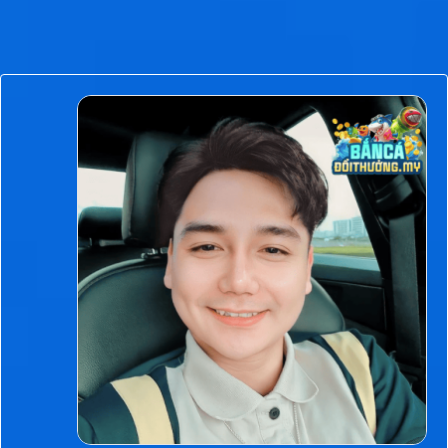
Bắn cá lột xác 2D lên 3D, trở thành mỏ vàng
kiếm tiền
Tại sao dân chơi Việt lại “cuồng” bắn
cá đến thế?
Không phải tự nhiên mà
game bắn cá
lại
khiến anh em mất ăn mất ngủ. Có 5 cái đỉnh
mà mấy trò khác không có như là:
Làm chủ cuộc chơi: Ở đây không có
chuyện phó mặc cho số phận. Anh em tự
ngắm, tự bắn, tự chọn mục tiêu. Thắng
hay thua là do cái tay mình điêu luyện
đến đâu.