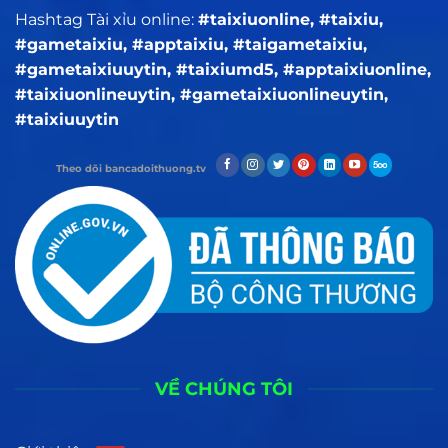
Bắn cá đổi thưởng: đại gia đại dương, tiền thật
Hashtag Tài xỉu online:
#taixiuonline, #taixiu,
#gametaixiu, #apptaixiu, #taigametaixiu,
về tài khoản
#gametaixiuuytin, #taixiumd5, #apptaixiuonline,
#taixiuonlineuytin, #gametaixiuonlineuytin,
7 Ưu điểm chất lừ khiến bắn cá đổi
#taixiuuytin
thưởng chấp hết mọi đối thủ
Theo dõi bancadoithuong.tv
Tại sao dân chơi cứ phải “đổ đốn” vì
bắn cá
đổi thưởng
? Dưới đây là 7 đặc quyền khiến
anh em sướng phát điên!
ƯU ĐIỂM
MÔ TẢ
Công nghệ Unreal Engine 5 khiến
con cá nhìn tươi như vừa vớt dưới
biển lên.
Hiệu ứng nổ Boss cháy màn hình,
Đồ họa
VỀ CHÚNG TÔI
tạo cảm giác phê pha không lối
3D ảo
thoát.
diệu