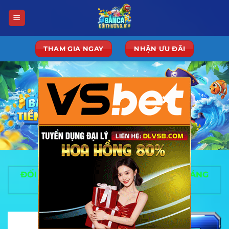
Skip
to
content
THAM GIA NGAY
NHẬN ƯU ĐÃI
×
ĐỐI TÁC GAME BẮN CÁ ĐỔI THƯỞNG ĐÁNG
CHƠI NHẤT 2026