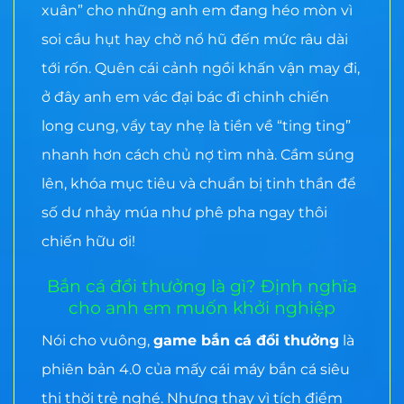
xuân” cho những anh em đang héo mòn vì
soi cầu hụt hay chờ nổ hũ đến mức râu dài
tới rốn. Quên cái cảnh ngồi khấn vận may đi,
ở đây anh em vác đại bác đi chinh chiến
long cung, vẩy tay nhẹ là tiền về “ting ting”
nhanh hơn cách chủ nợ tìm nhà. Cầm súng
lên, khóa mục tiêu và chuẩn bị tinh thần để
số dư nhảy múa như phê pha ngay thôi
chiến hữu ơi!
Bắn cá đổi thưởng là gì? Định nghĩa
cho anh em muốn khởi nghiệp
Nói cho vuông,
game bắn cá đổi thưởng
là
phiên bản 4.0 của mấy cái máy bắn cá siêu
thị thời trẻ nghé. Nhưng thay vì tích điểm