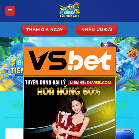
Skip
to
content
THAM GIA NGAY
NHẬN ƯU ĐÃI
×
ĐỐI TÁC GAME BẮN CÁ ĐỔI THƯỞNG ĐÁNG
CHƠI NHẤT 2026