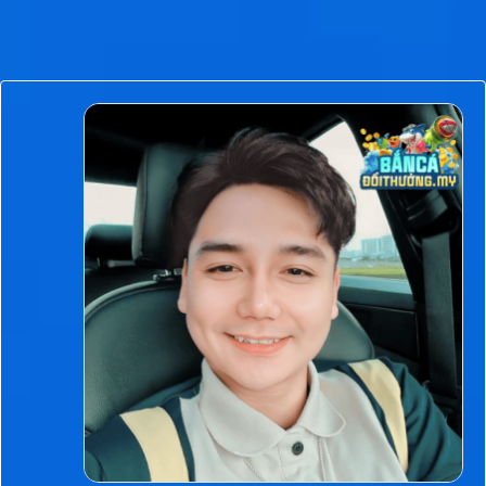
Bắn cá lột xác 2D lên 3D, trở thành mỏ vàng
kiếm tiền
Tại sao dân chơi Việt lại “cuồng” bắn
cá đến thế?
Không phải tự nhiên mà
game bắn cá
lại
khiến anh em mất ăn mất ngủ. Có 5 cái đỉnh
mà mấy trò khác không có như là:
Làm chủ cuộc chơi: Ở đây không có
chuyện phó mặc cho số phận. Anh em tự
ngắm, tự bắn, tự chọn mục tiêu. Thắng
hay thua là do cái tay mình điêu luyện
đến đâu.