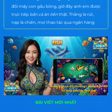
đổi mấy con gấu bông, giờ đây anh em được
trực tiếp
bắn cá ăn tiền
thật. Thắng là rút,
nạp là chiến, mọi thao tác qua ngân hàng
hay ví điện tử đều nhanh như một cơn
gió.
Trong
trò bắn cá
, anh em vác súng đại
bác đi lùng sục mấy con cá bơi tung tăng
trên màn hình. Cá càng to, Boss càng khủng
thì hũ thưởng nổ càng đậm. Cảm giác húp
trọn con Boss Kraken lúc cả phòng đang bất
lực nó sướng hơn cả việc trúng số độc đắc
anh em ạ!
BÀI VIẾT MỚI NHẤT