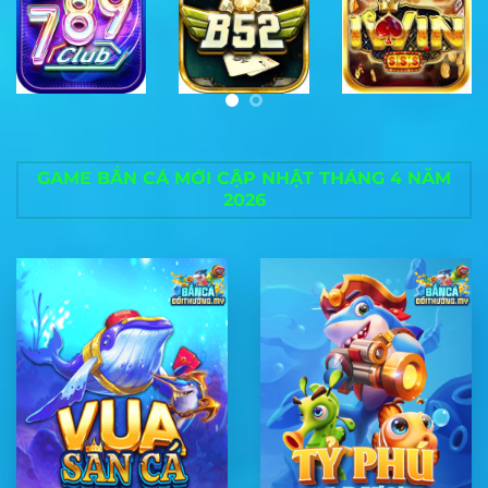
GAME BẮN CÁ MỚI CẬP NHẬT THÁNG 4 NĂM
2026