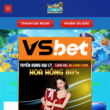
Skip
to
content
THAM GIA NGAY
NHẬN ƯU ĐÃI
×
ĐỐI TÁC GAME BẮN CÁ ĐỔI THƯỞNG ĐÁNG
CHƠI NHẤT 2026