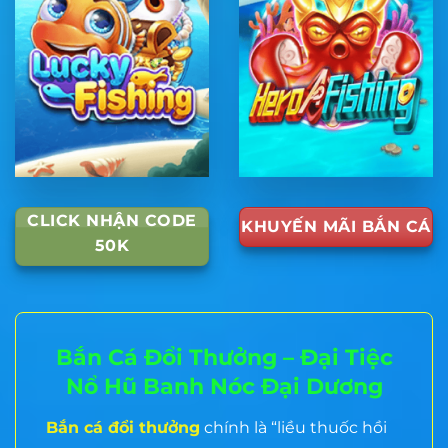
CLICK NHẬN CODE
KHUYẾN MÃI BẮN CÁ
50K
Bắn Cá Đổi Thưởng – Đại Tiệc
Nổ Hũ Banh Nóc Đại Dương
Bắn cá đổi thưởng
chính là “liều thuốc hồi