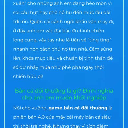
xuân” cho những anh em đang héo mòn vì
soi cầu hụt hay chờ nổ hũ đến mức râu dài
tới rốn. Quên cái cảnh ngồi khấn vận may đi,
ở đây anh em vác đại bác đi chinh chiến
long cung, vẩy tay nhẹ là tiền về “ting ting”
nhanh hơn cách chủ nợ tìm nhà. Cầm súng
lên, khóa mục tiêu và chuẩn bị tinh thần để
số dư nhảy múa như phê pha ngay thôi
chiến hữu ơi!
Bắn cá đổi thưởng là gì? Định nghĩa
cho anh em muốn khởi nghiệp
Nói cho vuông,
game bắn cá đổi thưởng
là
phiên bản 4.0 của mấy cái máy bắn cá siêu
thị thời trẻ nghé. Nhưng thay vì tích điểm