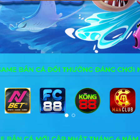
GAME BẮN CÁ ĐỔI THƯỞNG ĐÁNG CHƠI 
E BẮN CÁ MỚI CẬP NHẬT THÁNG 4 NĂM 