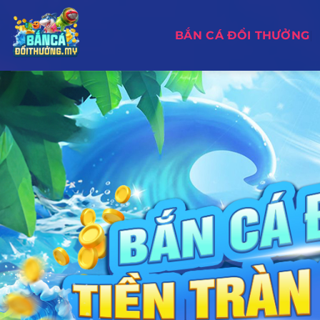
Skip
to
BẮN CÁ ĐỔI THƯỞNG
content