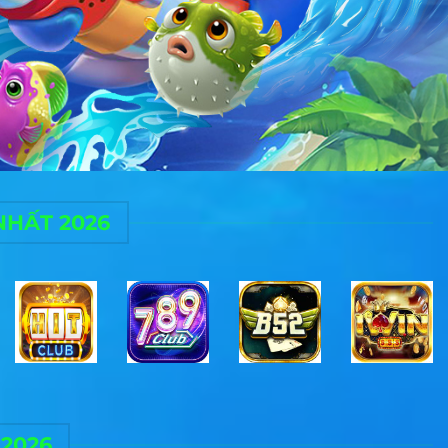
NHẤT 2026
2026