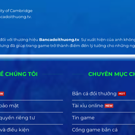
ity of Cambridge
trở thành mỏ vàng kiếm tiền
ncadoithuong.tv.
i “cuồng” bắn cá đến thế?
 đối với thương hiệu
Bancadoithuong.tv
. Sự xuất hiện của anh khô
Hưng đã giúp trang game trở thành điểm đến lý tưởng cho những n
nh em mất ăn mất ngủ. Có 5 cái đỉnh mà mấy trò
 mặc cho số phận. Anh em tự ngắm, tự bắn, tự
Ề CHÚNG TÔI
CHUYÊN MỤC C
nh điêu luyện đến đâu.
Bắn cá đổi thưởng
anh tiền rơi lẻng xẻng giúp anh em xả stress sau
 bảo mật
Tài xỉu online
hể giúp anh em cứu nét phút chót, biến vài đồng
quyền riêng tư
Tin game
ốc lá.
và điều kiện
Cổng game bắn cá