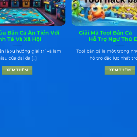
h Về Tương Lai Game
Sự Phát Triển Và Tác
rong Thế Giới Online
Ngành Game Bắn Cá 
Nam
bản 4.0 từ máy siêu thị tuổi thơ
me bắn cá được nhận định có
Game bắn cá đã trở thàn
ềm năng. Với sự phát [...]
tượng văn hóa, giải trí phổ
ng vỉa hè đến sòng bài online
XEM THÊM
XEM THÊM
y game thùng ở trung tâm thương mại những
phí
cho mấy đứa nhóc tì chơi cho vui.
Đến khoảng
 cá online
chính thức lên sàn. Nó lột xác từ đồ
hơi trẻ con thành mỏ vàng cho anh em thợ săn
chỉ cần nằm nhà rung đùi là hốt bạc thỏa thích