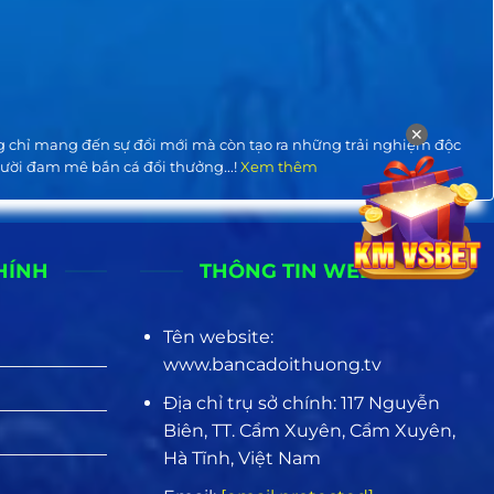
✕
ng chỉ mang đến sự đổi mới mà còn tạo ra những trải nghiệm độc
gười đam mê bắn cá đổi thưởng
.
..!
Xem thêm
HÍNH
THÔNG TIN WEBSITE
Tên website:
www.bancadoithuong.tv
Địa chỉ trụ sở chính: 117 Nguyễn
Biên, TT. Cẩm Xuyên, Cẩm Xuyên,
Hà Tĩnh, Việt Nam