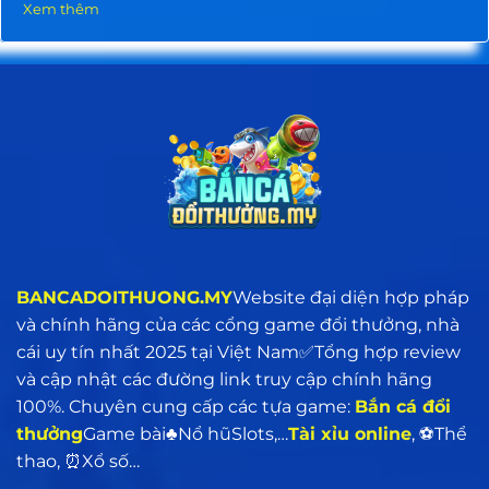
Xem thêm
tiền về túi nhanh hơn cách anh em trốn
nợ. Hệ thống thanh toán xanh chín,
không bao giờ để anh em phải đợi lâu.
Như vậy
bắn cá đổi thưởng
chính là chân ái,
vừa được làm “đại gia” đại dương, vừa có
tiền tươi thóc thật đổ về tài khoản.
BANCADOITHUONG.MY
Website đại diện hợp pháp
và chính hãng của các cổng game đổi thưởng, nhà
cái uy tín nhất 2025 tại Việt Nam✅Tổng hợp review
và cập nhật các đường link truy cập chính hãng
100%. Chuyên cung cấp các tựa game:
Bắn cá đổi
thưởng
Game bài♣️Nổ hũSlots,…
Tài xỉu online
, ⚽Thể
thao, ⏰Xổ số…