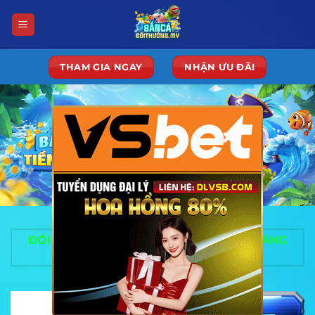
Skip
to
content
THAM GIA NGAY
NHẬN ƯU ĐÃI
×
ĐỐI TÁC GAME BẮN CÁ ĐỔI THƯỞNG ĐÁNG
CHƠI NHẤT 2026