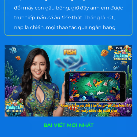
đổi mấy con gấu bông, giờ đây anh em được
trực tiếp
bắn cá ăn tiền
thật. Thắng là rút,
nạp là chiến, mọi thao tác qua ngân hàng
hay ví điện tử đều nhanh như một cơn
gió.
Trong
trò bắn cá
, anh em vác súng đại
bác đi lùng sục mấy con cá bơi tung tăng
trên màn hình. Cá càng to, Boss càng khủng
thì hũ thưởng nổ càng đậm. Cảm giác húp
trọn con Boss Kraken lúc cả phòng đang bất
lực nó sướng hơn cả việc trúng số độc đắc
anh em ạ!
BÀI VIẾT MỚI NHẤT