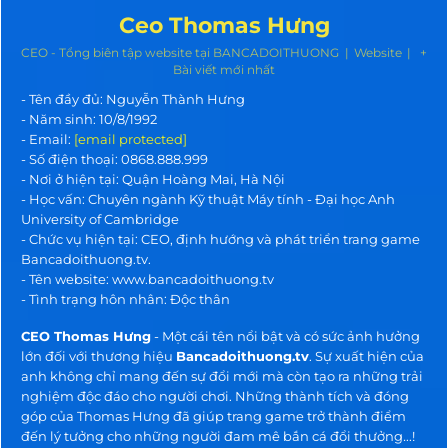
Ceo Thomas Hưng
Sướng mắt đã tai: Hình ảnh nổ hũ rực rỡ,
CEO - Tổng biên tập website
tại
BANCADOITHUONG
|
Website
|
+
âm thanh tiền rơi lẻng xẻng giúp anh em
Bài viết mới nhất
xả stress sau một ngày bị sếp “dí” cực
- Tên đầy đủ: Nguyễn Thành Hưng
- Năm sinh: 10/8/1992
hiệu quả.
- Email:
[email protected]
- Số điện thoại: 0868.888.999
Về bờ thần tốc: Một cú nổ Boss Rồng
- Nơi ở hiện tại: Quận Hoàng Mai, Hà Nội
Vàng có thể giúp anh em cứu nét phút
- Học vấn: Chuyên ngành Kỹ thuật Máy tính - Đại học Anh
University of Cambridge
chót, biến vài đồng bạc lẻ thành cả sấp
- Chức vụ hiện tại: CEO, định hướng và phát triển trang game
Bancadoithuong.tv.
tiền mặt chỉ sau một hơi thuốc lá.
- Tên website: www.bancadoithuong.tv
- Tình trạng hôn nhân: Độc thân
Không cần vốn lớn: Cầm vài nghìn lẻ vẫn
có thể vác đại bác đi lùa Boss. Đây là nơi
CEO Thomas Hưng
- Một cái tên nổi bật và có sức ảnh hưởng
lớn đối với thương hiệu
Bancadoithuong.tv
. Sự xuất hiện của
biến tiền lẻ gửi xe thành tiền chẵn đi
anh không chỉ mang đến sự đổi mới mà còn tạo ra những trải
nghiệm độc đáo cho người chơi. Những thành tích và đóng
nhậu nhanh nhất.
góp của Thomas Hưng đã giúp trang game trở thành điểm
đến lý tưởng cho những người đam mê bắn cá đổi thưởng
.
..!
Rút tiền nhanh như chớp: Thắng là rút,