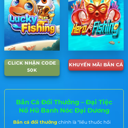
CLICK NHẬN CODE
KHUYẾN MÃI BẮN CÁ
50K
Bắn Cá Đổi Thưởng – Đại Tiệc
Nổ Hũ Banh Nóc Đại Dương
Bắn cá đổi thưởng
chính là “liều thuốc hồi