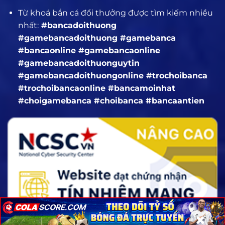
Từ khoá bắn cá đổi thưởng được tìm kiếm nhiều
nhất:
#bancadoithuong
#gamebancadoithuong #gamebanca
#bancaonline #gamebancaonline
#gamebancadoithuonguytin
#gamebancadoithuongonline #trochoibanca
#trochoibancaonline #bancamoinhat
Công nghệ Unreal Engine 5 chân thực, hiệu
#choigamebanca #choibanca
#bancaantien
ứng Boss nổ cực đã
Trang bị tận răng cho cuộc săn tiền
tỷ
Muốn làm trùm ở long cung thì súng phải
xịn, đạn phải căng. Dưới đây là bộ đồ nghề
giúp anh em hốt bạc tỷ trong
game bắn cá
×
×
×