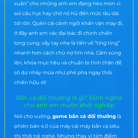
xuân” cho những anh em đang héo mòn vì
soi cầu hụt hay chờ nổ hũ đến mức râu dài
tới rốn. Quên cái cảnh ngồi khấn vận may đi,
ở đây anh em vác đại bác đi chinh chiến
long cung, vẩy tay nhẹ là tiền về “ting ting”
nhanh hơn cách chủ nợ tìm nhà. Cầm súng
lên, khóa mục tiêu và chuẩn bị tinh thần để
số dư nhảy múa như phê pha ngay thôi
chiến hữu ơi!
Bắn cá đổi thưởng là gì? Định nghĩa
cho anh em muốn khởi nghiệp
Nói cho vuông,
game bắn cá đổi thưởng
là
phiên bản 4.0 của mấy cái máy bắn cá siêu
thị thời trẻ nghé. Nhưng thay vì tích điểm