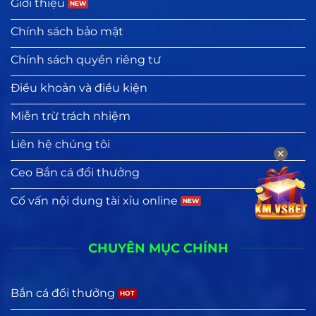
Chống giật lag tuyệt đối, cá bơi
Giới thiệu
mượt như sunsilk
Chính sách bảo mật
Loa Dolby Atmos nghe rõ cả tiếng
Chính sách quyền riêng tư
cá quẫy đuôi lẫn tiếng đạn nã pằng
pằng.
Điều khoản và điều kiện
Nhạc nền thay đổi kịch tính mỗi khi
Âm thanh
Boss xuất hiện, đẩy nhịp tim lên 120
bùng nổ
Miễn trừ trách nhiệm
lần/phút.
Tiếng xu rơi ting ting vào ví nghe
Liên hệ chúng tôi
còn hay hơn cả lời tỏ tình.
✕
Ceo Bắn cá đổi thưởng
Tỷ lệ RTP cao ngất ngưỡng 97%,
nhà cái chỉ giữ lại tí “tiền trà nước”.
Cố vấn nội dung tài xỉu online
Cơ chế nhân vốn x5, x10 ngẫu nhiên,
Thưởng
bắn trúng là đời lên hương.
sòng
CHUYÊN MỤC CHÍNH
Hệ thống nhiệm vụ hàng ngày giúp
phẳng
anh em có thêm đạn để khô máu
với Boss.
Bắn cá đổi thưởng
Quỹ Jackpot tích lũy từ đạn của cả