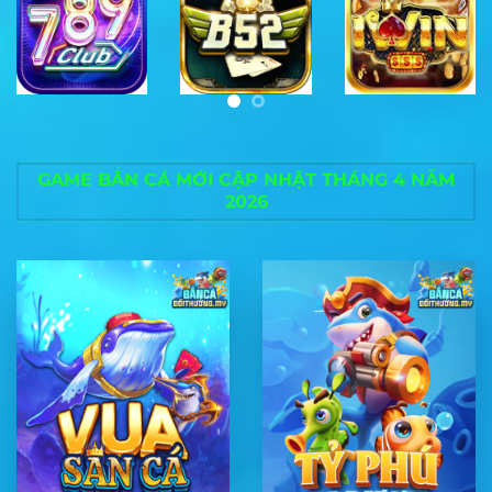
GAME BẮN CÁ MỚI CẬP NHẬT THÁNG 4 NĂM
2026