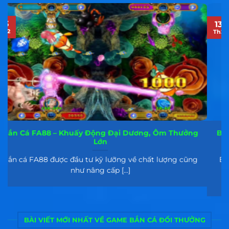
13
Th2
Game bắn cá đổi thưởng – phiên bản 4.0 từ
máy siêu thị tuổi thơ
Nguồn gốc ra đời – Từ máy thùng vỉa
Bắn Cá Đổi Thưởng HitClub – Trải Nghiệm Đỉnh Cao
hè đến sòng bài online
Với Đồ Họa 3D Sống Động
Bắn cá đổi thưởng HitClub mang đến cuộc phiêu lưu
Tiền thân của
trò chơi bắn cá
chính là mấy
đầy màu sắc dưới lòng [...]
cái máy game thùng ở trung tâm thương
1 COMMENT
mại những năm 2000. Hồi đó chủ yếu là
trò
chơi bắn cá miễn phí
cho mấy đứa nhóc tì
BÀI VIẾT MỚI NHẤT VỀ GAME BẮN CÁ ĐỔI THƯỞNG
chơi cho vui.
Đến khoảng 2010, khi mạng