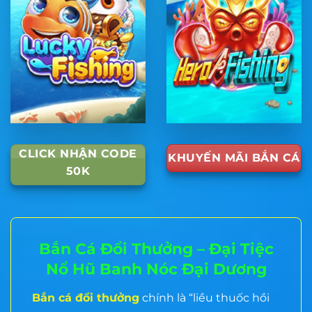
CLICK NHẬN CODE
KHUYẾN MÃI BẮN CÁ
50K
Bắn Cá Đổi Thưởng – Đại Tiệc
Nổ Hũ Banh Nóc Đại Dương
Bắn cá đổi thưởng
chính là “liều thuốc hồi