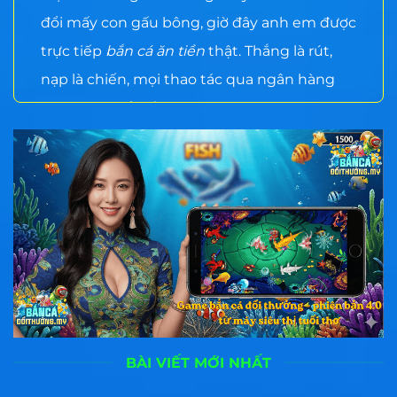
đổi mấy con gấu bông, giờ đây anh em được
trực tiếp
bắn cá ăn tiền
thật. Thắng là rút,
nạp là chiến, mọi thao tác qua ngân hàng
hay ví điện tử đều nhanh như một cơn
gió.
Trong
trò bắn cá
, anh em vác súng đại
bác đi lùng sục mấy con cá bơi tung tăng
trên màn hình. Cá càng to, Boss càng khủng
thì hũ thưởng nổ càng đậm. Cảm giác húp
trọn con Boss Kraken lúc cả phòng đang bất
lực nó sướng hơn cả việc trúng số độc đắc
anh em ạ!
BÀI VIẾT MỚI NHẤT