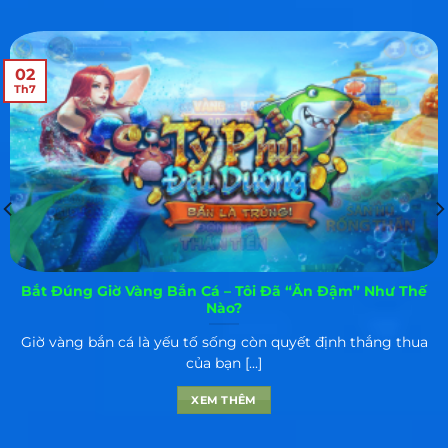
mẽo bùng nổ, phiên bản
game bắn cá
online
chính thức lên sàn. Nó lột xác từ đồ
08
Th1
họa 2D phèn chua lên 3D bóng bẩy, biến từ
trò chơi trẻ con thành mỏ vàng cho anh em
thợ săn chuyên nghiệp cày cuốc mỗi đêm.
Giờ đây, anh em chỉ cần nằm nhà rung đùi là
hốt bạc thỏa thích luôn!
Bắn Cá Hack Full Tiền – Liệu Có Hiệu Quả Và An Toàn?
Bắn cá hack full tiền luôn là chủ đề thu hút được sự quan
tâm [...]
XEM THÊM