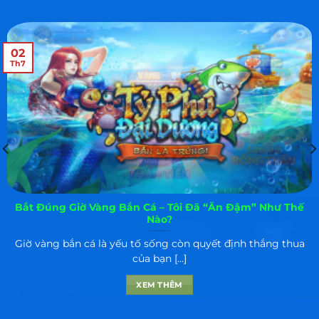
mẽo bùng nổ, phiên bản
game bắn cá
online
chính thức lên sàn. Nó lột xác từ đồ
08
Th1
họa 2D phèn chua lên 3D bóng bẩy, biến từ
trò chơi trẻ con thành mỏ vàng cho anh em
thợ săn chuyên nghiệp cày cuốc mỗi đêm.
Giờ đây, anh em chỉ cần nằm nhà rung đùi là
hốt bạc thỏa thích luôn!
Bắn Cá Hack Full Tiền – Liệu Có Hiệu Quả Và An Toàn?
Bắn cá hack full tiền luôn là chủ đề thu hút được sự quan
tâm [...]
XEM THÊM