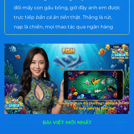
đổi mấy con gấu bông, giờ đây anh em được
trực tiếp
bắn cá ăn tiền
thật. Thắng là rút,
nạp là chiến, mọi thao tác qua ngân hàng
hay ví điện tử đều nhanh như một cơn
gió.
Trong
trò bắn cá
, anh em vác súng đại
bác đi lùng sục mấy con cá bơi tung tăng
trên màn hình. Cá càng to, Boss càng khủng
thì hũ thưởng nổ càng đậm. Cảm giác húp
trọn con Boss Kraken lúc cả phòng đang bất
lực nó sướng hơn cả việc trúng số độc đắc
anh em ạ!
BÀI VIẾT MỚI NHẤT