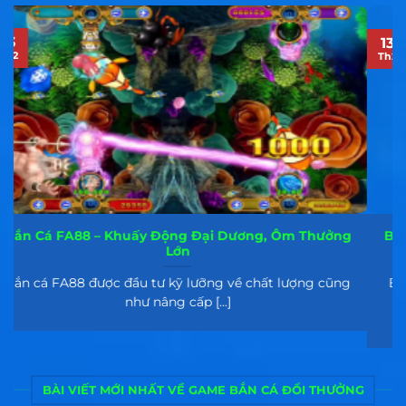
13
Th2
Game bắn cá đổi thưởng – phiên bản 4.0 từ
máy siêu thị tuổi thơ
Nguồn gốc ra đời – Từ máy thùng vỉa
Bắn Cá Đổi Thưởng HitClub – Trải Nghiệm Đỉnh Cao
hè đến sòng bài online
Với Đồ Họa 3D Sống Động
Bắn cá đổi thưởng HitClub mang đến cuộc phiêu lưu
Tiền thân của
trò chơi bắn cá
chính là mấy
đầy màu sắc dưới lòng [...]
cái máy game thùng ở trung tâm thương
1 COMMENT
mại những năm 2000. Hồi đó chủ yếu là
trò
chơi bắn cá miễn phí
cho mấy đứa nhóc tì
BÀI VIẾT MỚI NHẤT VỀ GAME BẮN CÁ ĐỔI THƯỞNG
chơi cho vui.
Đến khoảng 2010, khi mạng