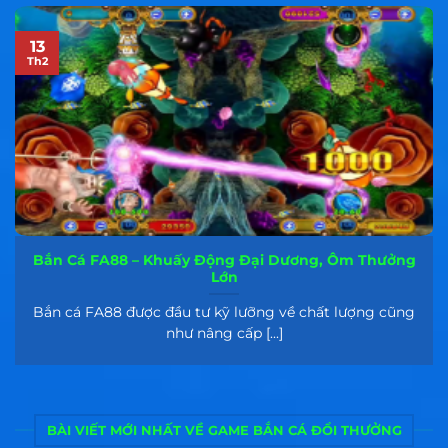
13
Th2
Game bắn cá đổi thưởng – phiên bản 4.0 từ
máy siêu thị tuổi thơ
Nguồn gốc ra đời – Từ máy thùng vỉa
Bắn Cá Đổi Thưởng HitClub – Trải Nghiệm Đỉnh Cao
hè đến sòng bài online
Với Đồ Họa 3D Sống Động
Bắn cá đổi thưởng HitClub mang đến cuộc phiêu lưu
Tiền thân của
trò chơi bắn cá
chính là mấy
đầy màu sắc dưới lòng [...]
cái máy game thùng ở trung tâm thương
1 COMMENT
mại những năm 2000. Hồi đó chủ yếu là
trò
chơi bắn cá miễn phí
cho mấy đứa nhóc tì
BÀI VIẾT MỚI NHẤT VỀ GAME BẮN CÁ ĐỔI THƯỞNG
chơi cho vui.
Đến khoảng 2010, khi mạng