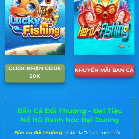
CLICK NHẬN CODE
KHUYẾN MÃI BẮN CÁ
50K
Bắn Cá Đổi Thưởng – Đại Tiệc
Nổ Hũ Banh Nóc Đại Dương
Bắn cá đổi thưởng
chính là “liều thuốc hồi