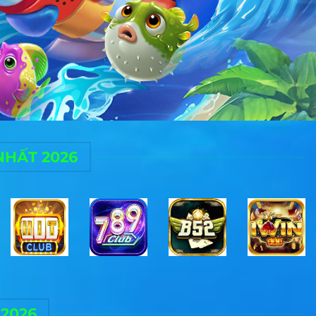
NHẤT 2026
2026