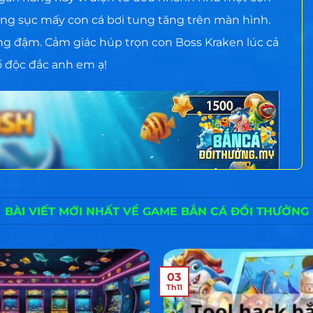
lùng sục mấy con cá bơi tung tăng trên màn hình.
ng đậm. Cảm giác húp trọn con Boss Kraken lúc cả
ố độc đắc anh em ạ!
ư
Bắn Cá FA88 – Khuấy Động Đại Dương, Ôm
Thưởng Lớn
trò
Bắn cá FA88 được đầu tư kỹ lưỡng về chất lượng cũng
như nâng cấp [...]
BÀI VIẾT MỚI NHẤT VỀ GAME BẮN CÁ ĐỔI THƯỞNG
31
Th10