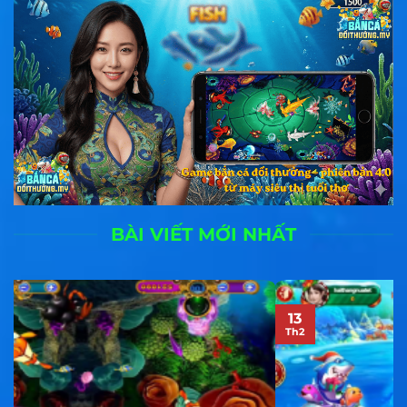
BÀI VIẾT MỚI NHẤT
13
Th2