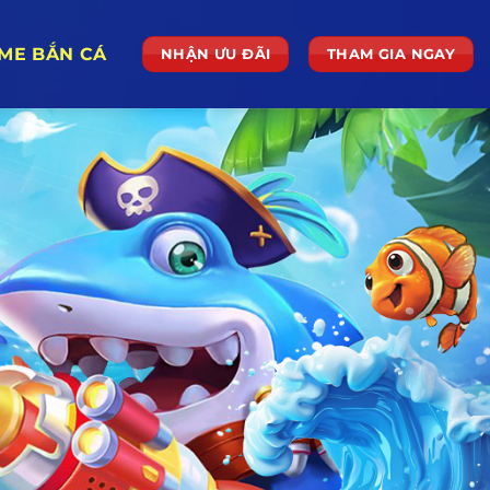
AME BẮN CÁ
NHẬN ƯU ĐÃI
THAM GIA NGAY