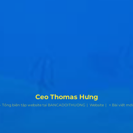
Ceo Thomas Hưng
- Tổng biên tập website
tại
BANCADOITHUONG
|
Website
|
+ Bài viết mớ