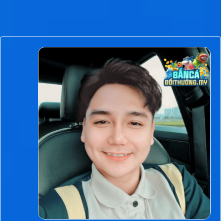
Bắn cá lột xác 2D lên 3D, trở thành mỏ vàng
kiếm tiền
Tại sao dân chơi Việt lại “cuồng” bắn
cá đến thế?
Không phải tự nhiên mà
game bắn cá
lại
khiến anh em mất ăn mất ngủ. Có 5 cái đỉnh
mà mấy trò khác không có như là:
Làm chủ cuộc chơi: Ở đây không có
chuyện phó mặc cho số phận. Anh em tự
ngắm, tự bắn, tự chọn mục tiêu. Thắng
hay thua là do cái tay mình điêu luyện
đến đâu.