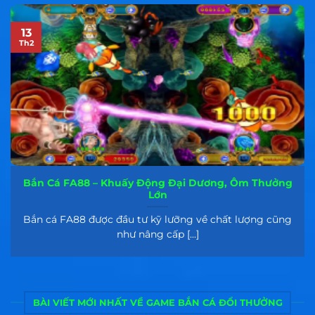
13
Th2
Game bắn cá đổi thưởng – phiên bản 4.0 từ
máy siêu thị tuổi thơ
Nguồn gốc ra đời – Từ máy thùng vỉa
Bắn Cá Đổi Thưởng HitClub – Trải Nghiệm Đỉnh Cao
hè đến sòng bài online
Với Đồ Họa 3D Sống Động
Bắn cá đổi thưởng HitClub mang đến cuộc phiêu lưu
Tiền thân của
trò chơi bắn cá
chính là mấy
đầy màu sắc dưới lòng [...]
cái máy game thùng ở trung tâm thương
1 COMMENT
mại những năm 2000. Hồi đó chủ yếu là
trò
chơi bắn cá miễn phí
cho mấy đứa nhóc tì
BÀI VIẾT MỚI NHẤT VỀ GAME BẮN CÁ ĐỔI THƯỞNG
chơi cho vui.
Đến khoảng 2010, khi mạng