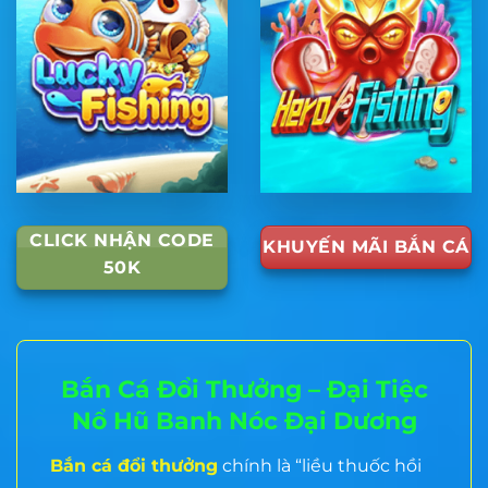
CLICK NHẬN CODE
KHUYẾN MÃI BẮN CÁ
50K
Bắn Cá Đổi Thưởng – Đại Tiệc
Nổ Hũ Banh Nóc Đại Dương
Bắn cá đổi thưởng
chính là “liều thuốc hồi