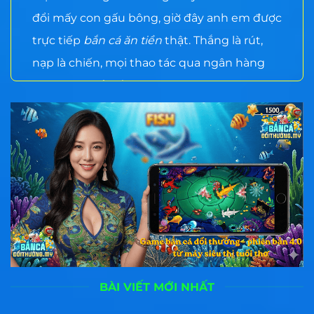
đổi mấy con gấu bông, giờ đây anh em được
trực tiếp
bắn cá ăn tiền
thật. Thắng là rút,
nạp là chiến, mọi thao tác qua ngân hàng
hay ví điện tử đều nhanh như một cơn
gió.
Trong
trò bắn cá
, anh em vác súng đại
bác đi lùng sục mấy con cá bơi tung tăng
trên màn hình. Cá càng to, Boss càng khủng
thì hũ thưởng nổ càng đậm. Cảm giác húp
trọn con Boss Kraken lúc cả phòng đang bất
lực nó sướng hơn cả việc trúng số độc đắc
anh em ạ!
BÀI VIẾT MỚI NHẤT