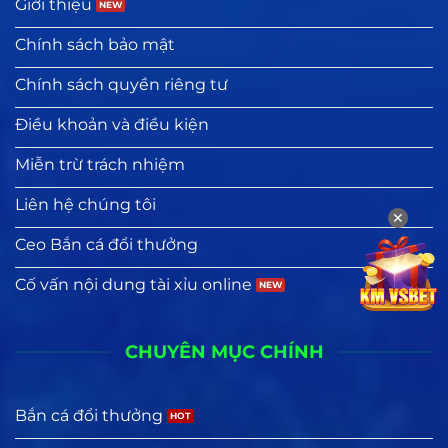
Chống giật lag tuyệt đối, cá bơi
Giới thiệu
mượt như sunsilk
Chính sách bảo mật
Loa Dolby Atmos nghe rõ cả tiếng
Chính sách quyền riêng tư
cá quẫy đuôi lẫn tiếng đạn nã pằng
pằng.
Điều khoản và điều kiện
Nhạc nền thay đổi kịch tính mỗi khi
Âm thanh
Boss xuất hiện, đẩy nhịp tim lên 120
bùng nổ
Miễn trừ trách nhiệm
lần/phút.
Tiếng xu rơi ting ting vào ví nghe
Liên hệ chúng tôi
còn hay hơn cả lời tỏ tình.
✕
Ceo Bắn cá đổi thưởng
Tỷ lệ RTP cao ngất ngưỡng 97%,
nhà cái chỉ giữ lại tí “tiền trà nước”.
Cố vấn nội dung tài xỉu online
Cơ chế nhân vốn x5, x10 ngẫu nhiên,
Thưởng
bắn trúng là đời lên hương.
sòng
CHUYÊN MỤC CHÍNH
Hệ thống nhiệm vụ hàng ngày giúp
phẳng
anh em có thêm đạn để khô máu
với Boss.
Bắn cá đổi thưởng
Quỹ Jackpot tích lũy từ đạn của cả