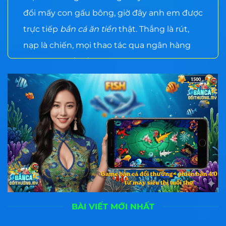
đổi mấy con gấu bông, giờ đây anh em được
trực tiếp
bắn cá ăn tiền
thật. Thắng là rút,
nạp là chiến, mọi thao tác qua ngân hàng
hay ví điện tử đều nhanh như một cơn
gió.
Trong
trò bắn cá
, anh em vác súng đại
bác đi lùng sục mấy con cá bơi tung tăng
trên màn hình. Cá càng to, Boss càng khủng
thì hũ thưởng nổ càng đậm. Cảm giác húp
trọn con Boss Kraken lúc cả phòng đang bất
lực nó sướng hơn cả việc trúng số độc đắc
anh em ạ!
BÀI VIẾT MỚI NHẤT