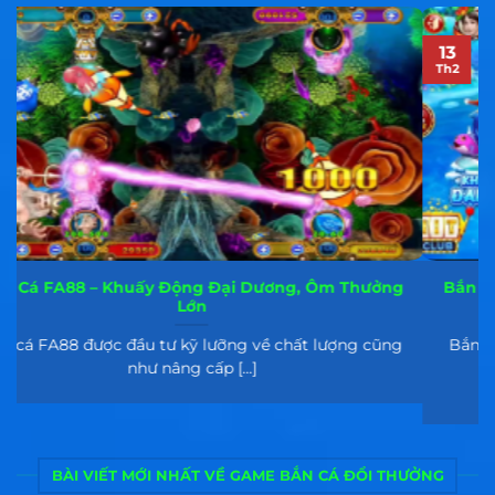
13
Th2
Game bắn cá đổi thưởng – phiên bản 4.0 từ
máy siêu thị tuổi thơ
Nguồn gốc ra đời – Từ máy thùng vỉa
Bắn Cá Đổi Thưởng HitClub – Trải Nghiệm Đỉnh Cao
hè đến sòng bài online
Với Đồ Họa 3D Sống Động
Bắn cá đổi thưởng HitClub mang đến cuộc phiêu lưu
Tiền thân của
trò chơi bắn cá
chính là mấy
đầy màu sắc dưới lòng [...]
cái máy game thùng ở trung tâm thương
1 COMMENT
mại những năm 2000. Hồi đó chủ yếu là
trò
chơi bắn cá miễn phí
cho mấy đứa nhóc tì
BÀI VIẾT MỚI NHẤT VỀ GAME BẮN CÁ ĐỔI THƯỞNG
chơi cho vui.
Đến khoảng 2010, khi mạng