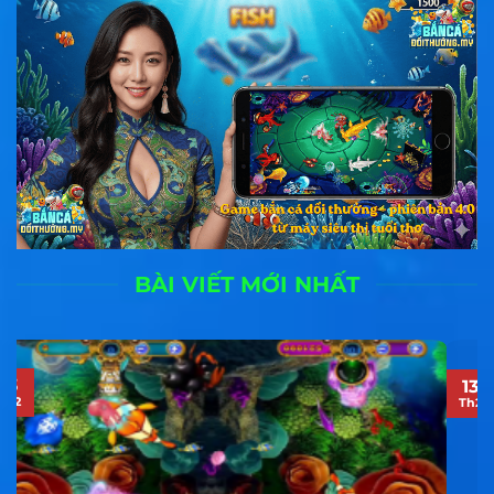
BÀI VIẾT MỚI NHẤT
13
Th2