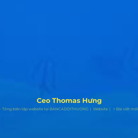
Ceo Thomas Hưng
- Tổng biên tập website
tại
BANCADOITHUONG
|
Website
|
+ Bài viết mớ