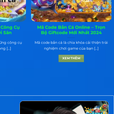
 Động Của
Khám Phá 7 Kỹ Thuật Bắn Cá
Tại Việt
Chinh Phục Mọi Đại Dương
Kỹ thuật bắn cá là một trong những yếu
h một hiện
tố cần thiết giúp bạn tiến [...]
 biến [...]
XEM THÊM