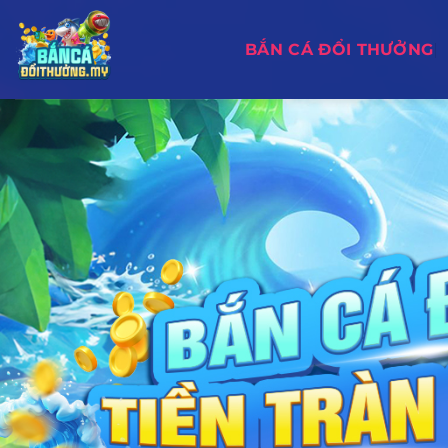
Skip
to
BẮN CÁ ĐỔI THƯỞNG
content