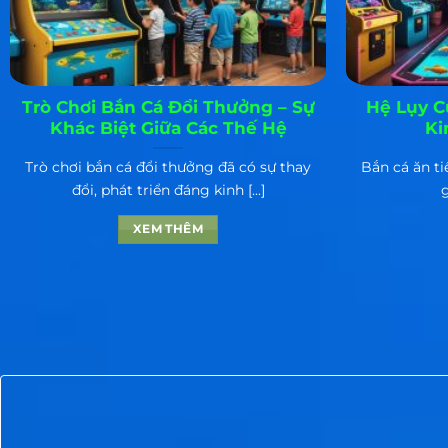
Súng Bắn Cá Là Gì? Bí Kíp Chọn
Nhận Địn
Tối Ưu Cho Ngư Thủ
Bắn Cá T
Game bắn cá đổi thưởng – phiên 
Súng bắn cá là người bạn đồng hành
Tương lai ga
không thể thiếu của người chơi trong [...]
nhiều ti
Nguồn gốc ra đời – Từ máy thù
XEM THÊM
Tiền thân của
trò chơi bắn cá
chính là mấy cái má
năm 2000. Hồi đó chủ yếu là
trò chơi bắn cá miễn 
2010, khi mạng mẽo bùng nổ, phiên bản
game bắn
họa 2D phèn chua lên 3D bóng bẩy, biến từ trò c
chuyên nghiệp cày cuốc mỗi đêm. Giờ đây, anh em 
luôn!