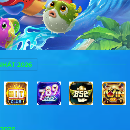
NHẤT 2026
2026