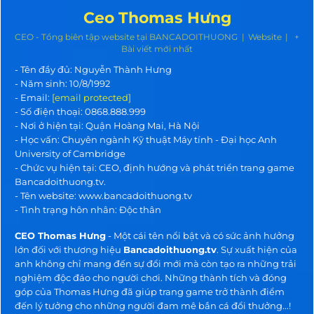
Ceo Thomas Hưng
Sướng mắt đã tai: Hình ảnh nổ hũ rực rỡ,
CEO - Tổng biên tập website
tại
BANCADOITHUONG
|
Website
|
+
âm thanh tiền rơi lẻng xẻng giúp anh em
Bài viết mới nhất
xả stress sau một ngày bị sếp “dí” cực
- Tên đầy đủ: Nguyễn Thành Hưng
- Năm sinh: 10/8/1992
hiệu quả.
- Email:
[email protected]
- Số điện thoại: 0868.888.999
Về bờ thần tốc: Một cú nổ Boss Rồng
- Nơi ở hiện tại: Quận Hoàng Mai, Hà Nội
Vàng có thể giúp anh em cứu nét phút
- Học vấn: Chuyên ngành Kỹ thuật Máy tính - Đại học Anh
University of Cambridge
chót, biến vài đồng bạc lẻ thành cả sấp
- Chức vụ hiện tại: CEO, định hướng và phát triển trang game
Bancadoithuong.tv.
tiền mặt chỉ sau một hơi thuốc lá.
- Tên website: www.bancadoithuong.tv
- Tình trạng hôn nhân: Độc thân
Không cần vốn lớn: Cầm vài nghìn lẻ vẫn
có thể vác đại bác đi lùa Boss. Đây là nơi
CEO Thomas Hưng
- Một cái tên nổi bật và có sức ảnh hưởng
lớn đối với thương hiệu
Bancadoithuong.tv
. Sự xuất hiện của
biến tiền lẻ gửi xe thành tiền chẵn đi
anh không chỉ mang đến sự đổi mới mà còn tạo ra những trải
nghiệm độc đáo cho người chơi. Những thành tích và đóng
nhậu nhanh nhất.
góp của Thomas Hưng đã giúp trang game trở thành điểm
đến lý tưởng cho những người đam mê bắn cá đổi thưởng
.
..!
Rút tiền nhanh như chớp: Thắng là rút,