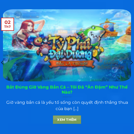
mẽo bùng nổ, phiên bản
game bắn cá
online
chính thức lên sàn. Nó lột xác từ đồ
08
Th1
họa 2D phèn chua lên 3D bóng bẩy, biến từ
trò chơi trẻ con thành mỏ vàng cho anh em
thợ săn chuyên nghiệp cày cuốc mỗi đêm.
Giờ đây, anh em chỉ cần nằm nhà rung đùi là
hốt bạc thỏa thích luôn!
Bắn Cá Hack Full Tiền – Liệu Có Hiệu Quả Và An Toàn?
Bắn cá hack full tiền luôn là chủ đề thu hút được sự quan
tâm [...]
XEM THÊM