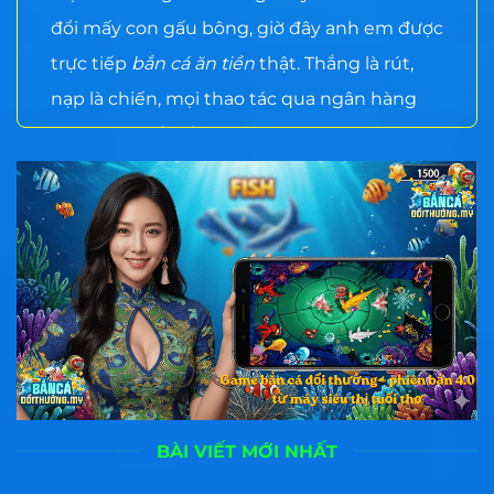
đổi mấy con gấu bông, giờ đây anh em được
trực tiếp
bắn cá ăn tiền
thật. Thắng là rút,
nạp là chiến, mọi thao tác qua ngân hàng
hay ví điện tử đều nhanh như một cơn
gió.
Trong
trò bắn cá
, anh em vác súng đại
bác đi lùng sục mấy con cá bơi tung tăng
trên màn hình. Cá càng to, Boss càng khủng
thì hũ thưởng nổ càng đậm. Cảm giác húp
trọn con Boss Kraken lúc cả phòng đang bất
lực nó sướng hơn cả việc trúng số độc đắc
anh em ạ!
BÀI VIẾT MỚI NHẤT