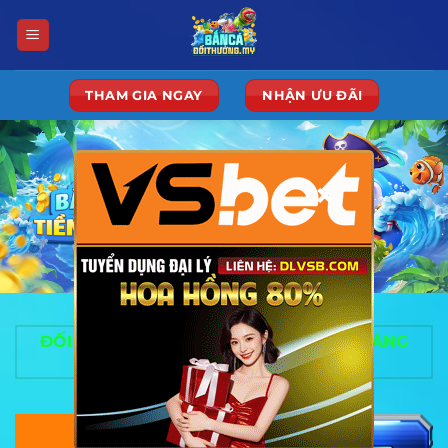
Skip
to
content
THAM GIA NGAY
NHẬN ƯU ĐÃI
×
ĐỐI TÁC GAME BẮN CÁ ĐỔI THƯỞNG ĐÁNG
CHƠI NHẤT 2026