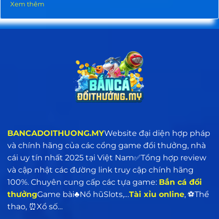
Xem thêm
tiền về túi nhanh hơn cách anh em trốn
nợ. Hệ thống thanh toán xanh chín,
không bao giờ để anh em phải đợi lâu.
Như vậy
bắn cá đổi thưởng
chính là chân ái,
vừa được làm “đại gia” đại dương, vừa có
tiền tươi thóc thật đổ về tài khoản.
BANCADOITHUONG.MY
Website đại diện hợp pháp
và chính hãng của các cổng game đổi thưởng, nhà
cái uy tín nhất 2025 tại Việt Nam✅Tổng hợp review
và cập nhật các đường link truy cập chính hãng
100%. Chuyên cung cấp các tựa game:
Bắn cá đổi
thưởng
Game bài♣️Nổ hũSlots,…
Tài xỉu online
, ⚽Thể
thao, ⏰Xổ số…