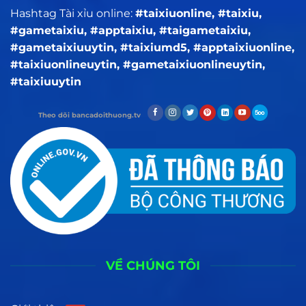
Bắn cá đổi thưởng: đại gia đại dương, tiền thật
Hashtag Tài xỉu online:
#taixiuonline, #taixiu,
#gametaixiu, #apptaixiu, #taigametaixiu,
về tài khoản
#gametaixiuuytin, #taixiumd5, #apptaixiuonline,
#taixiuonlineuytin, #gametaixiuonlineuytin,
7 Ưu điểm chất lừ khiến bắn cá đổi
#taixiuuytin
thưởng chấp hết mọi đối thủ
Theo dõi bancadoithuong.tv
Tại sao dân chơi cứ phải “đổ đốn” vì
bắn cá
đổi thưởng
? Dưới đây là 7 đặc quyền khiến
anh em sướng phát điên!
ƯU ĐIỂM
MÔ TẢ
Công nghệ Unreal Engine 5 khiến
con cá nhìn tươi như vừa vớt dưới
biển lên.
Hiệu ứng nổ Boss cháy màn hình,
Đồ họa
VỀ CHÚNG TÔI
tạo cảm giác phê pha không lối
3D ảo
thoát.
diệu