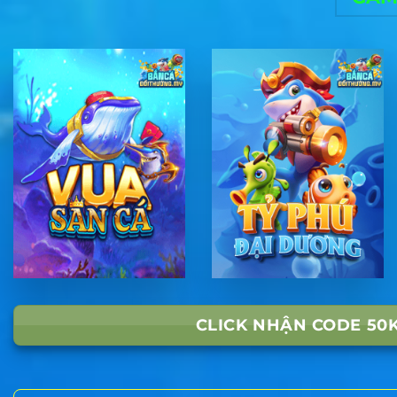
CLICK NHẬN CODE 50