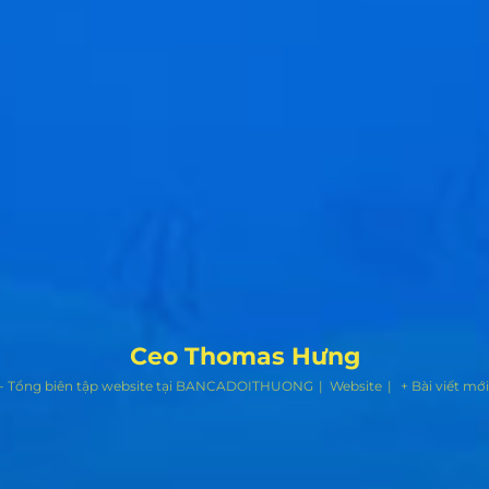
Ceo Thomas Hưng
- Tổng biên tập website
tại
BANCADOITHUONG
|
Website
|
+ Bài viết mớ