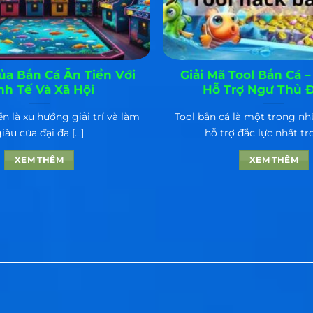
h Về Tương Lai Game
Sự Phát Triển Và Tác
rong Thế Giới Online
Ngành Game Bắn Cá 
Nam
bản 4.0 từ máy siêu thị tuổi thơ
me bắn cá được nhận định có
Game bắn cá đã trở thàn
ềm năng. Với sự phát [...]
tượng văn hóa, giải trí phổ
ng vỉa hè đến sòng bài online
XEM THÊM
XEM THÊM
y game thùng ở trung tâm thương mại những
phí
cho mấy đứa nhóc tì chơi cho vui.
Đến khoảng
 cá online
chính thức lên sàn. Nó lột xác từ đồ
hơi trẻ con thành mỏ vàng cho anh em thợ săn
chỉ cần nằm nhà rung đùi là hốt bạc thỏa thích