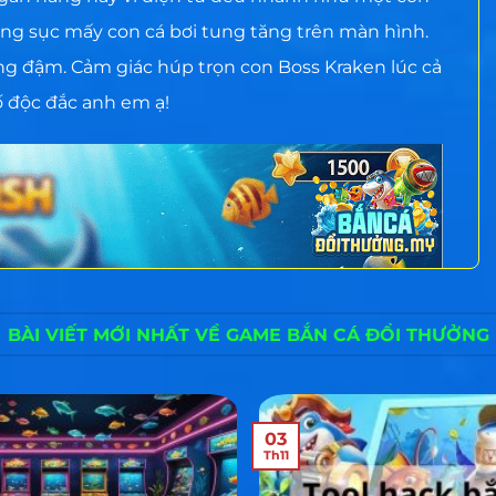
lùng sục mấy con cá bơi tung tăng trên màn hình.
ng đậm. Cảm giác húp trọn con Boss Kraken lúc cả
ố độc đắc anh em ạ!
ư
Bắn Cá FA88 – Khuấy Động Đại Dương, Ôm
Thưởng Lớn
trò
Bắn cá FA88 được đầu tư kỹ lưỡng về chất lượng cũng
như nâng cấp [...]
BÀI VIẾT MỚI NHẤT VỀ GAME BẮN CÁ ĐỔI THƯỞNG
31
Th10