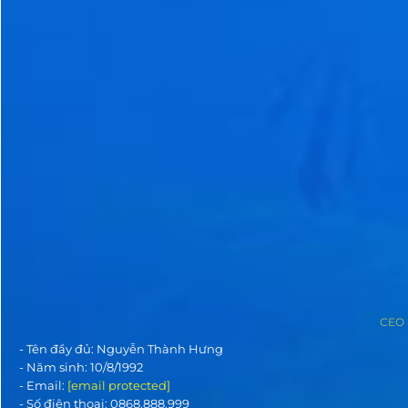
CEO 
- Tên đầy đủ: Nguyễn Thành Hưng
- Năm sinh: 10/8/1992
- Email:
[email protected]
- Số điện thoại: 0868.888.999