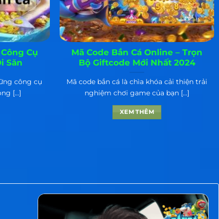
 Động Của
Khám Phá 7 Kỹ Thuật Bắn Cá
Tại Việt
Chinh Phục Mọi Đại Dương
Kỹ thuật bắn cá là một trong những yếu
h một hiện
tố cần thiết giúp bạn tiến [...]
 biến [...]
XEM THÊM