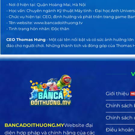
- Nơi ở hiện tại: Quận Hoàng Mai, Hà Nội
- Học vấn: Chuyên ngành Kỹ thuật Máy tính - Đại học Anh Univers
Bắn cá lột xác 2D lên 3D, 
- Chức vụ hiện tại: CEO, định hướng và phát triển trang game Ba
- Tên website: www.bancadoithuong.tv
- Tình trạng hôn nhân: Độc thân
Tại sao dân chơi Việt lạ
CEO Thomas Hưng
- Một cái tên nổi bật và có sức ảnh hưởng lớn
đáo cho người chơi. Những thành tích và đóng góp của Thomas 
Không phải tự nhiên mà
game bắn cá
lại khiến a
khác không có như là:
Làm chủ cuộc chơi: Ở đây không có chuyện phó
V
chọn mục tiêu. Thắng hay thua là do cái tay mì
Giới thiệu
Sướng mắt đã tai: Hình ảnh nổ hũ rực rỡ, âm th
một ngày bị sếp “dí” cực hiệu quả.
Chính sách
Về bờ thần tốc: Một cú nổ Boss Rồng Vàng có t
Chính sách 
BANCADOITHUONG.MY
Website đại
bạc lẻ thành cả sấp tiền mặt chỉ sau một hơi thu
Điều khoản 
diện hợp pháp và chính hãng của các