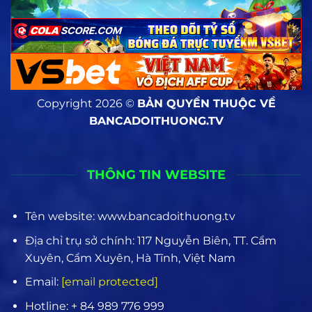
Phụ kiện Bom nguyên tử, Tia sét
giúp dọn bàn trong một nốt nhạc.
App siêu nhẹ,
chơi game bắn cá
mượt từ iPhone 6 đến Android đời
cũ.
Dữ liệu đồng bộ cực nhanh, đang
Chơi mọi
Copyright 2026 ©
BẢN QUYỀN THUỘC VỀ
bắn trên máy tính chuyển qua điện
lúc mọi
BANCADOITHUONG.TV
thoại vẫn ok.
nơi
Bảo mật 3 lớp, anh em cứ yên tâm
săn cá, còn lại cứ để hệ thống lo.
THÔNG TIN WEBSITE
Đấy, toàn hàng tuyển thế này thì bảo sao
Tên website: www.bancadoithuong.tv
anh em không mê cho được. Anh em còn
Địa chỉ trụ sở chính: 117 Nguyễn Biên, TT. Cẩm
đợi gì mà không vác súng lên và quét sạch
Xuyên, Cẩm Xuyên, Hà Tĩnh, Việt Nam
đại dương
bắn cá đổi thưởng
ngay!
Email:
[email protected]
Hotline: + 84 989 776 999