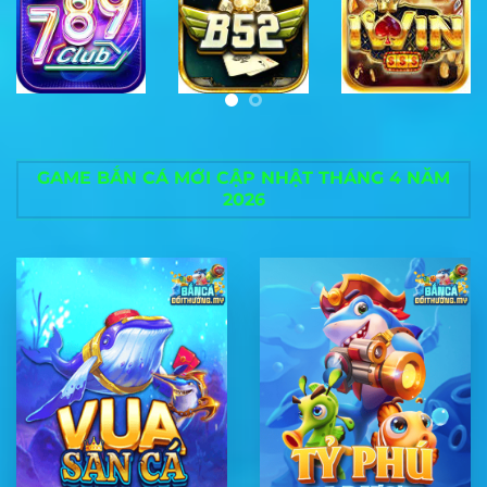
GAME BẮN CÁ MỚI CẬP NHẬT THÁNG 4 NĂM
2026