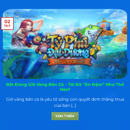
mẽo bùng nổ, phiên bản
game bắn cá
online
chính thức lên sàn. Nó lột xác từ đồ
08
Th1
họa 2D phèn chua lên 3D bóng bẩy, biến từ
trò chơi trẻ con thành mỏ vàng cho anh em
thợ săn chuyên nghiệp cày cuốc mỗi đêm.
Giờ đây, anh em chỉ cần nằm nhà rung đùi là
hốt bạc thỏa thích luôn!
Bắn Cá Hack Full Tiền – Liệu Có Hiệu Quả Và An Toàn?
Bắn cá hack full tiền luôn là chủ đề thu hút được sự quan
tâm [...]
XEM THÊM