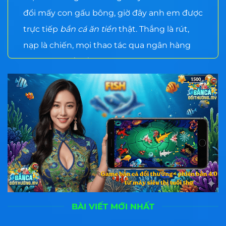
đổi mấy con gấu bông, giờ đây anh em được
trực tiếp
bắn cá ăn tiền
thật. Thắng là rút,
nạp là chiến, mọi thao tác qua ngân hàng
hay ví điện tử đều nhanh như một cơn
gió.
Trong
trò bắn cá
, anh em vác súng đại
bác đi lùng sục mấy con cá bơi tung tăng
trên màn hình. Cá càng to, Boss càng khủng
thì hũ thưởng nổ càng đậm. Cảm giác húp
trọn con Boss Kraken lúc cả phòng đang bất
lực nó sướng hơn cả việc trúng số độc đắc
anh em ạ!
BÀI VIẾT MỚI NHẤT