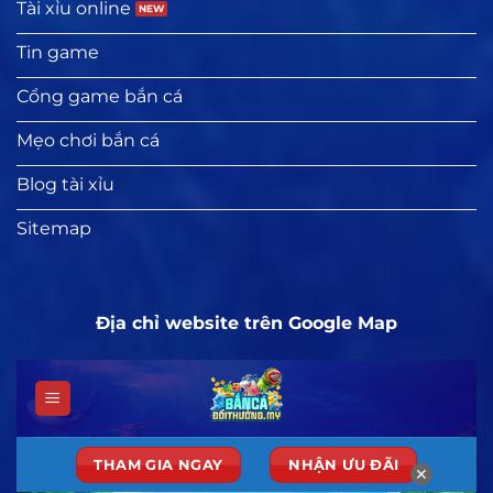
Tài xỉu online
server, nổ một phát là đổi đời luôn.
Cơ hội chia đều cho tất cả, dù anh
Tin game
em cầm súng lục hay súng đại bác.
Jackpot
tiền tỷ
Nổ hũ công khai trên kênh chat,
Cổng game bắn cá
cho cả thế giới biết ai là trùm đại
dương.
Mẹo chơi bắn cá
Blog tài xỉu
Hệ thống nạp rút tự động, siêu tốc
độ.
Sitemap
Chơi thắng rút tiền mặt trong 30
⚡ Rút tiền
giây, hỗ trợ đủ từ Momo đến ngân
chớp
hàng.
nhoáng
Nói không với xác minh rườm rà,
Địa chỉ website trên Google Map
tiền của anh em là của anh em.
Hơn 50 loại súng: đại bác, laser, đạn
chùm… đủ sức quét sạch biển sâu.
Tính năng nâng cấp nòng súng,
tăng sát thương để Boss gặp là
️ Kho vũ
cóng.
khí VIP