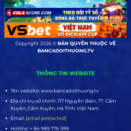
Phụ kiện Bom nguyên tử, Tia sét
giúp dọn bàn trong một nốt nhạc.
App siêu nhẹ,
chơi game bắn cá
mượt từ iPhone 6 đến Android đời
cũ.
Dữ liệu đồng bộ cực nhanh, đang
Chơi mọi
Copyright 2026 ©
BẢN QUYỀN THUỘC VỀ
bắn trên máy tính chuyển qua điện
lúc mọi
BANCADOITHUONG.TV
thoại vẫn ok.
nơi
Bảo mật 3 lớp, anh em cứ yên tâm
săn cá, còn lại cứ để hệ thống lo.
THÔNG TIN WEBSITE
Đấy, toàn hàng tuyển thế này thì bảo sao
Tên website: www.bancadoithuong.tv
anh em không mê cho được. Anh em còn
Địa chỉ trụ sở chính: 117 Nguyễn Biên, TT. Cẩm
đợi gì mà không vác súng lên và quét sạch
Xuyên, Cẩm Xuyên, Hà Tĩnh, Việt Nam
đại dương
bắn cá đổi thưởng
ngay!
Email:
[email protected]
Hotline: + 84 989 776 999