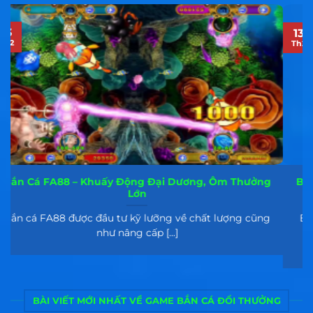
13
Th2
Game bắn cá đổi thưởng – phiên bản 4.0 từ
máy siêu thị tuổi thơ
Nguồn gốc ra đời – Từ máy thùng vỉa
Bắn Cá Đổi Thưởng HitClub – Trải Nghiệm Đỉnh Cao
hè đến sòng bài online
Với Đồ Họa 3D Sống Động
Bắn cá đổi thưởng HitClub mang đến cuộc phiêu lưu
Tiền thân của
trò chơi bắn cá
chính là mấy
đầy màu sắc dưới lòng [...]
cái máy game thùng ở trung tâm thương
1 COMMENT
mại những năm 2000. Hồi đó chủ yếu là
trò
chơi bắn cá miễn phí
cho mấy đứa nhóc tì
BÀI VIẾT MỚI NHẤT VỀ GAME BẮN CÁ ĐỔI THƯỞNG
chơi cho vui.
Đến khoảng 2010, khi mạng