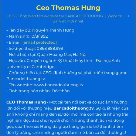
Ceo Thomas Hưng
Sướng mắt đã tai: Hình ảnh nổ hũ rực rỡ,
CEO - Tổng biên tập website
tại
BANCADOITHUONG
|
Website
|
+
âm thanh tiền rơi lẻng xẻng giúp anh em
Bài viết mới nhất
xả stress sau một ngày bị sếp “dí” cực
- Tên đầy đủ: Nguyễn Thành Hưng
- Năm sinh: 10/8/1992
hiệu quả.
- Email:
[email protected]
- Số điện thoại: 0868.888.999
Về bờ thần tốc: Một cú nổ Boss Rồng
- Nơi ở hiện tại: Quận Hoàng Mai, Hà Nội
Vàng có thể giúp anh em cứu nét phút
- Học vấn: Chuyên ngành Kỹ thuật Máy tính - Đại học Anh
University of Cambridge
chót, biến vài đồng bạc lẻ thành cả sấp
- Chức vụ hiện tại: CEO, định hướng và phát triển trang game
Bancadoithuong.tv.
tiền mặt chỉ sau một hơi thuốc lá.
- Tên website: www.bancadoithuong.tv
- Tình trạng hôn nhân: Độc thân
Không cần vốn lớn: Cầm vài nghìn lẻ vẫn
có thể vác đại bác đi lùa Boss. Đây là nơi
CEO Thomas Hưng
- Một cái tên nổi bật và có sức ảnh hưởng
lớn đối với thương hiệu
Bancadoithuong.tv
. Sự xuất hiện của
biến tiền lẻ gửi xe thành tiền chẵn đi
anh không chỉ mang đến sự đổi mới mà còn tạo ra những trải
nghiệm độc đáo cho người chơi. Những thành tích và đóng
nhậu nhanh nhất.
góp của Thomas Hưng đã giúp trang game trở thành điểm
đến lý tưởng cho những người đam mê bắn cá đổi thưởng
.
..!
Rút tiền nhanh như chớp: Thắng là rút,