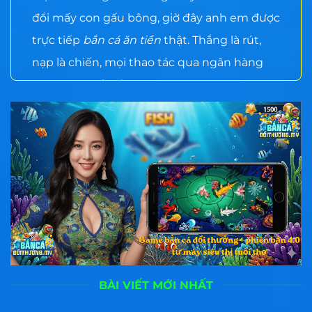
đổi mấy con gấu bông, giờ đây anh em được
trực tiếp
bắn cá ăn tiền
thật. Thắng là rút,
nạp là chiến, mọi thao tác qua ngân hàng
hay ví điện tử đều nhanh như một cơn
gió.
Trong
trò bắn cá
, anh em vác súng đại
bác đi lùng sục mấy con cá bơi tung tăng
trên màn hình. Cá càng to, Boss càng khủng
thì hũ thưởng nổ càng đậm. Cảm giác húp
trọn con Boss Kraken lúc cả phòng đang bất
lực nó sướng hơn cả việc trúng số độc đắc
anh em ạ!
BÀI VIẾT MỚI NHẤT