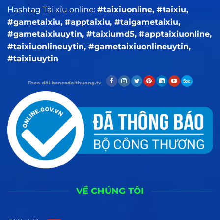
Bắn cá đổi thưởng: đại gia đại dương, tiền thật
Hashtag Tài xỉu online:
#taixiuonline, #taixiu,
#gametaixiu, #apptaixiu, #taigametaixiu,
về tài khoản
#gametaixiuuytin, #taixiumd5, #apptaixiuonline,
#taixiuonlineuytin, #gametaixiuonlineuytin,
7 Ưu điểm chất lừ khiến bắn cá đổi
#taixiuuytin
thưởng chấp hết mọi đối thủ
Theo dõi bancadoithuong.tv
Tại sao dân chơi cứ phải “đổ đốn” vì
bắn cá
đổi thưởng
? Dưới đây là 7 đặc quyền khiến
anh em sướng phát điên!
ƯU ĐIỂM
MÔ TẢ
Công nghệ Unreal Engine 5 khiến
con cá nhìn tươi như vừa vớt dưới
biển lên.
Hiệu ứng nổ Boss cháy màn hình,
Đồ họa
VỀ CHÚNG TÔI
tạo cảm giác phê pha không lối
3D ảo
thoát.
diệu