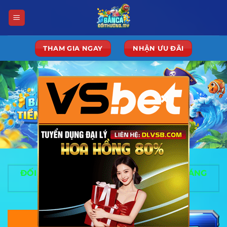
Skip
to
content
THAM GIA NGAY
NHẬN ƯU ĐÃI
×
ĐỐI TÁC GAME BẮN CÁ ĐỔI THƯỞNG ĐÁNG
CHƠI NHẤT 2026