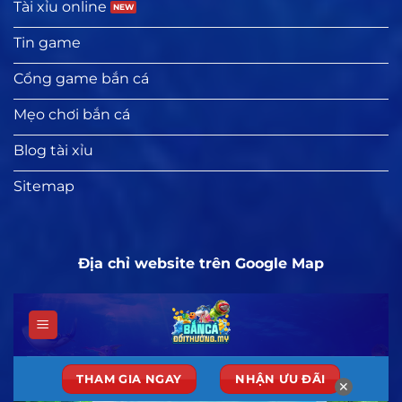
Tài xỉu online
server, nổ một phát là đổi đời luôn.
Cơ hội chia đều cho tất cả, dù anh
Tin game
em cầm súng lục hay súng đại bác.
Jackpot
tiền tỷ
Nổ hũ công khai trên kênh chat,
Cổng game bắn cá
cho cả thế giới biết ai là trùm đại
dương.
Mẹo chơi bắn cá
Blog tài xỉu
Hệ thống nạp rút tự động, siêu tốc
độ.
Sitemap
Chơi thắng rút tiền mặt trong 30
⚡ Rút tiền
giây, hỗ trợ đủ từ Momo đến ngân
chớp
hàng.
nhoáng
Nói không với xác minh rườm rà,
Địa chỉ website trên Google Map
tiền của anh em là của anh em.
Hơn 50 loại súng: đại bác, laser, đạn
chùm… đủ sức quét sạch biển sâu.
Tính năng nâng cấp nòng súng,
tăng sát thương để Boss gặp là
️ Kho vũ
cóng.
khí VIP