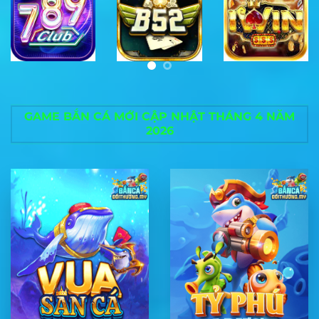
GAME BẮN CÁ MỚI CẬP NHẬT THÁNG 4 NĂM
2026