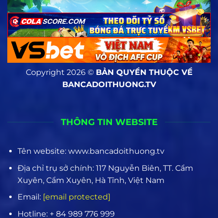
Phụ kiện Bom nguyên tử, Tia sét
giúp dọn bàn trong một nốt nhạc.
App siêu nhẹ,
chơi game bắn cá
mượt từ iPhone 6 đến Android đời
cũ.
Dữ liệu đồng bộ cực nhanh, đang
Chơi mọi
Copyright 2026 ©
BẢN QUYỀN THUỘC VỀ
bắn trên máy tính chuyển qua điện
lúc mọi
BANCADOITHUONG.TV
thoại vẫn ok.
nơi
Bảo mật 3 lớp, anh em cứ yên tâm
săn cá, còn lại cứ để hệ thống lo.
THÔNG TIN WEBSITE
Đấy, toàn hàng tuyển thế này thì bảo sao
Tên website: www.bancadoithuong.tv
anh em không mê cho được. Anh em còn
Địa chỉ trụ sở chính: 117 Nguyễn Biên, TT. Cẩm
đợi gì mà không vác súng lên và quét sạch
Xuyên, Cẩm Xuyên, Hà Tĩnh, Việt Nam
đại dương
bắn cá đổi thưởng
ngay!
Email:
[email protected]
Hotline: + 84 989 776 999