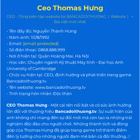
Ceo Thomas Hưng
Sướng mắt đã tai: Hình ảnh nổ hũ rực rỡ,
CEO - Tổng biên tập website
tại
BANCADOITHUONG
|
Website
|
+
âm thanh tiền rơi lẻng xẻng giúp anh em
Bài viết mới nhất
xả stress sau một ngày bị sếp “dí” cực
- Tên đầy đủ: Nguyễn Thành Hưng
- Năm sinh: 10/8/1992
hiệu quả.
- Email:
[email protected]
- Số điện thoại: 0868.888.999
Về bờ thần tốc: Một cú nổ Boss Rồng
- Nơi ở hiện tại: Quận Hoàng Mai, Hà Nội
Vàng có thể giúp anh em cứu nét phút
- Học vấn: Chuyên ngành Kỹ thuật Máy tính - Đại học Anh
University of Cambridge
chót, biến vài đồng bạc lẻ thành cả sấp
- Chức vụ hiện tại: CEO, định hướng và phát triển trang game
Bancadoithuong.tv.
tiền mặt chỉ sau một hơi thuốc lá.
- Tên website: www.bancadoithuong.tv
- Tình trạng hôn nhân: Độc thân
Không cần vốn lớn: Cầm vài nghìn lẻ vẫn
có thể vác đại bác đi lùa Boss. Đây là nơi
CEO Thomas Hưng
- Một cái tên nổi bật và có sức ảnh hưởng
lớn đối với thương hiệu
Bancadoithuong.tv
. Sự xuất hiện của
biến tiền lẻ gửi xe thành tiền chẵn đi
anh không chỉ mang đến sự đổi mới mà còn tạo ra những trải
nghiệm độc đáo cho người chơi. Những thành tích và đóng
nhậu nhanh nhất.
góp của Thomas Hưng đã giúp trang game trở thành điểm
đến lý tưởng cho những người đam mê bắn cá đổi thưởng
.
..!
Rút tiền nhanh như chớp: Thắng là rút,