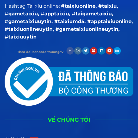
Bắn cá đổi thưởng: đại gia đại dương, tiền thật
Hashtag Tài xỉu online:
#taixiuonline, #taixiu,
#gametaixiu, #apptaixiu, #taigametaixiu,
về tài khoản
#gametaixiuuytin, #taixiumd5, #apptaixiuonline,
#taixiuonlineuytin, #gametaixiuonlineuytin,
7 Ưu điểm chất lừ khiến bắn cá đổi
#taixiuuytin
thưởng chấp hết mọi đối thủ
Theo dõi bancadoithuong.tv
Tại sao dân chơi cứ phải “đổ đốn” vì
bắn cá
đổi thưởng
? Dưới đây là 7 đặc quyền khiến
anh em sướng phát điên!
ƯU ĐIỂM
MÔ TẢ
Công nghệ Unreal Engine 5 khiến
con cá nhìn tươi như vừa vớt dưới
biển lên.
Hiệu ứng nổ Boss cháy màn hình,
Đồ họa
VỀ CHÚNG TÔI
tạo cảm giác phê pha không lối
3D ảo
thoát.
diệu