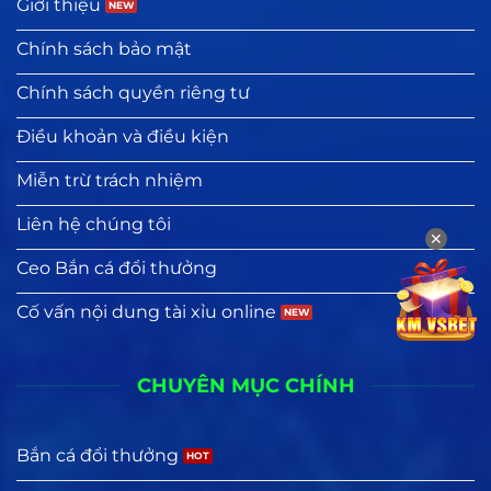
Chống giật lag tuyệt đối, cá bơi
Giới thiệu
mượt như sunsilk
Chính sách bảo mật
Loa Dolby Atmos nghe rõ cả tiếng
Chính sách quyền riêng tư
cá quẫy đuôi lẫn tiếng đạn nã pằng
pằng.
Điều khoản và điều kiện
Nhạc nền thay đổi kịch tính mỗi khi
Âm thanh
Boss xuất hiện, đẩy nhịp tim lên 120
bùng nổ
Miễn trừ trách nhiệm
lần/phút.
Tiếng xu rơi ting ting vào ví nghe
Liên hệ chúng tôi
còn hay hơn cả lời tỏ tình.
✕
Ceo Bắn cá đổi thưởng
Tỷ lệ RTP cao ngất ngưỡng 97%,
nhà cái chỉ giữ lại tí “tiền trà nước”.
Cố vấn nội dung tài xỉu online
Cơ chế nhân vốn x5, x10 ngẫu nhiên,
Thưởng
bắn trúng là đời lên hương.
sòng
CHUYÊN MỤC CHÍNH
Hệ thống nhiệm vụ hàng ngày giúp
phẳng
anh em có thêm đạn để khô máu
với Boss.
Bắn cá đổi thưởng
Quỹ Jackpot tích lũy từ đạn của cả