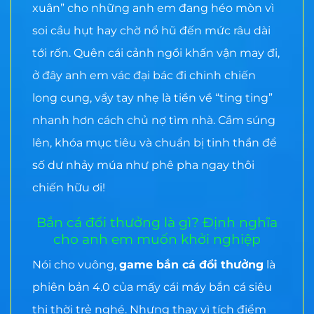
xuân” cho những anh em đang héo mòn vì
soi cầu hụt hay chờ nổ hũ đến mức râu dài
tới rốn. Quên cái cảnh ngồi khấn vận may đi,
ở đây anh em vác đại bác đi chinh chiến
long cung, vẩy tay nhẹ là tiền về “ting ting”
nhanh hơn cách chủ nợ tìm nhà. Cầm súng
lên, khóa mục tiêu và chuẩn bị tinh thần để
số dư nhảy múa như phê pha ngay thôi
chiến hữu ơi!
Bắn cá đổi thưởng là gì? Định nghĩa
cho anh em muốn khởi nghiệp
Nói cho vuông,
game bắn cá đổi thưởng
là
phiên bản 4.0 của mấy cái máy bắn cá siêu
thị thời trẻ nghé. Nhưng thay vì tích điểm