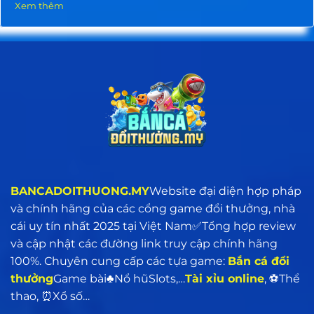
Xem thêm
tiền về túi nhanh hơn cách anh em trốn
nợ. Hệ thống thanh toán xanh chín,
không bao giờ để anh em phải đợi lâu.
Như vậy
bắn cá đổi thưởng
chính là chân ái,
vừa được làm “đại gia” đại dương, vừa có
tiền tươi thóc thật đổ về tài khoản.
BANCADOITHUONG.MY
Website đại diện hợp pháp
và chính hãng của các cổng game đổi thưởng, nhà
cái uy tín nhất 2025 tại Việt Nam✅Tổng hợp review
và cập nhật các đường link truy cập chính hãng
100%. Chuyên cung cấp các tựa game:
Bắn cá đổi
thưởng
Game bài♣️Nổ hũSlots,…
Tài xỉu online
, ⚽Thể
thao, ⏰Xổ số…