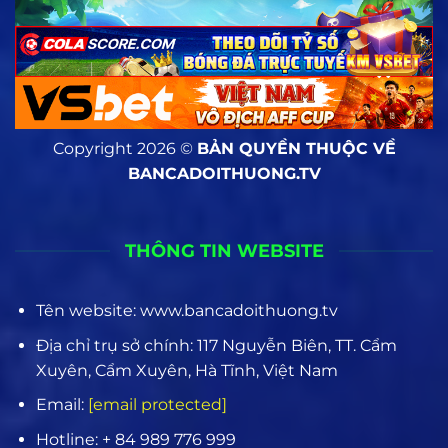
Phụ kiện Bom nguyên tử, Tia sét
giúp dọn bàn trong một nốt nhạc.
App siêu nhẹ,
chơi game bắn cá
mượt từ iPhone 6 đến Android đời
cũ.
Dữ liệu đồng bộ cực nhanh, đang
Chơi mọi
Copyright 2026 ©
BẢN QUYỀN THUỘC VỀ
bắn trên máy tính chuyển qua điện
lúc mọi
BANCADOITHUONG.TV
thoại vẫn ok.
nơi
Bảo mật 3 lớp, anh em cứ yên tâm
săn cá, còn lại cứ để hệ thống lo.
THÔNG TIN WEBSITE
Đấy, toàn hàng tuyển thế này thì bảo sao
Tên website: www.bancadoithuong.tv
anh em không mê cho được. Anh em còn
Địa chỉ trụ sở chính: 117 Nguyễn Biên, TT. Cẩm
đợi gì mà không vác súng lên và quét sạch
Xuyên, Cẩm Xuyên, Hà Tĩnh, Việt Nam
đại dương
bắn cá đổi thưởng
ngay!
Email:
[email protected]
Hotline: + 84 989 776 999