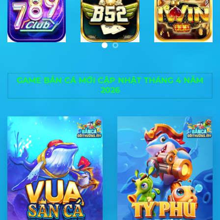
GAME BẮN CÁ MỚI CẬP NHẬT THÁNG 4 NĂM
2026