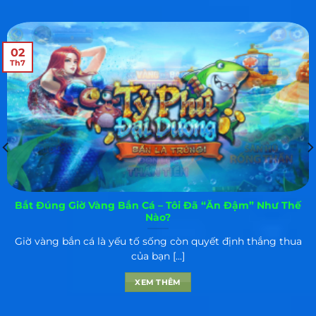
mẽo bùng nổ, phiên bản
game bắn cá
online
chính thức lên sàn. Nó lột xác từ đồ
08
Th1
họa 2D phèn chua lên 3D bóng bẩy, biến từ
trò chơi trẻ con thành mỏ vàng cho anh em
thợ săn chuyên nghiệp cày cuốc mỗi đêm.
Giờ đây, anh em chỉ cần nằm nhà rung đùi là
hốt bạc thỏa thích luôn!
ư Thế
Bắn Cá Hack Full Tiền – Liệu Có Hiệu Quả Và An 
Bắn cá hack full tiền luôn là chủ đề thu hút được s
g thua
tâm [...]
XEM THÊM