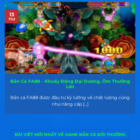
13
Th2
Game bắn cá đổi thưởng – phiên bản 4.0 từ
máy siêu thị tuổi thơ
Nguồn gốc ra đời – Từ máy thùng vỉa
Bắn Cá Đổi Thưởng HitClub – Trải Nghiệm Đỉnh Cao
hè đến sòng bài online
Với Đồ Họa 3D Sống Động
Bắn cá đổi thưởng HitClub mang đến cuộc phiêu lưu
Tiền thân của
trò chơi bắn cá
chính là mấy
đầy màu sắc dưới lòng [...]
cái máy game thùng ở trung tâm thương
1 COMMENT
mại những năm 2000. Hồi đó chủ yếu là
trò
chơi bắn cá miễn phí
cho mấy đứa nhóc tì
BÀI VIẾT MỚI NHẤT VỀ GAME BẮN CÁ ĐỔI THƯỞNG
chơi cho vui.
Đến khoảng 2010, khi mạng