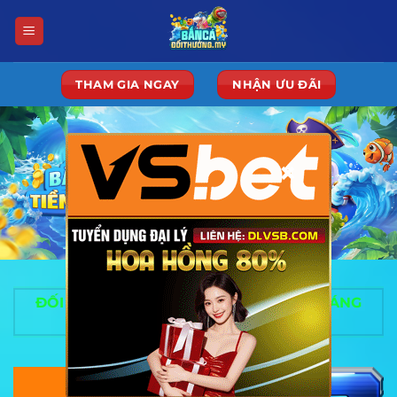
Skip
to
content
THAM GIA NGAY
NHẬN ƯU ĐÃI
×
ĐỐI TÁC GAME BẮN CÁ ĐỔI THƯỞNG ĐÁNG
CHƠI NHẤT 2026