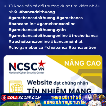
Từ khoá bắn cá đổi thưởng được tìm kiếm nhiều
nhất:
#bancadoithuong
#gamebancadoithuong #gamebanca
#bancaonline #gamebancaonline
#gamebancadoithuonguytin
#gamebancadoithuongonline #trochoibanca
#trochoibancaonline #bancamoinhat
Công nghệ Unreal Engine 5 chân thực, hiệu
#choigamebanca #choibanca
#bancaantien
ứng Boss nổ cực đã
Trang bị tận răng cho cuộc săn tiền
tỷ
Muốn làm trùm ở long cung thì súng phải
xịn, đạn phải căng. Dưới đây là bộ đồ nghề
giúp anh em hốt bạc tỷ trong
game bắn cá
×
×
×