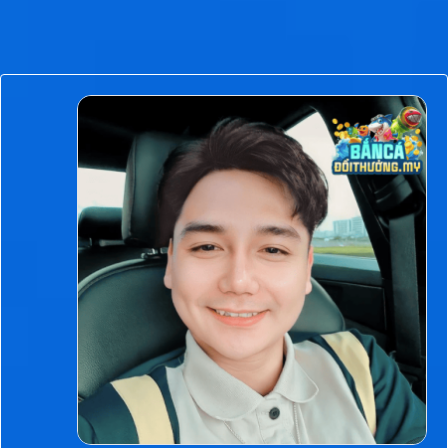
Bắn cá lột xác 2D lên 3D, trở thành mỏ vàng
kiếm tiền
Tại sao dân chơi Việt lại “cuồng” bắn
cá đến thế?
Không phải tự nhiên mà
game bắn cá
lại
khiến anh em mất ăn mất ngủ. Có 5 cái đỉnh
mà mấy trò khác không có như là:
Làm chủ cuộc chơi: Ở đây không có
chuyện phó mặc cho số phận. Anh em tự
ngắm, tự bắn, tự chọn mục tiêu. Thắng
hay thua là do cái tay mình điêu luyện
đến đâu.