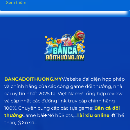
Xem thêm
tiền về túi nhanh hơn cách anh em trốn
nợ. Hệ thống thanh toán xanh chín,
không bao giờ để anh em phải đợi lâu.
Như vậy
bắn cá đổi thưởng
chính là chân ái,
vừa được làm “đại gia” đại dương, vừa có
tiền tươi thóc thật đổ về tài khoản.
BANCADOITHUONG.MY
Website đại diện hợp pháp
và chính hãng của các cổng game đổi thưởng, nhà
cái uy tín nhất 2025 tại Việt Nam✅Tổng hợp review
và cập nhật các đường link truy cập chính hãng
100%. Chuyên cung cấp các tựa game:
Bắn cá đổi
thưởng
Game bài♣️Nổ hũSlots,…
Tài xỉu online
, ⚽Thể
thao, ⏰Xổ số…