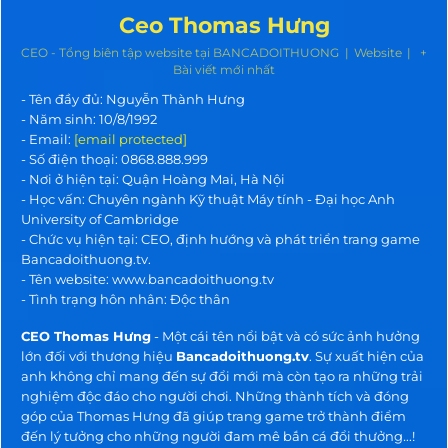
Ceo Thomas Hưng
Sướng mắt đã tai: Hình ảnh nổ hũ rực rỡ,
CEO - Tổng biên tập website
tại
BANCADOITHUONG
|
Website
|
+
âm thanh tiền rơi lẻng xẻng giúp anh em
Bài viết mới nhất
xả stress sau một ngày bị sếp “dí” cực
- Tên đầy đủ: Nguyễn Thành Hưng
- Năm sinh: 10/8/1992
hiệu quả.
- Email:
[email protected]
- Số điện thoại: 0868.888.999
Về bờ thần tốc: Một cú nổ Boss Rồng
- Nơi ở hiện tại: Quận Hoàng Mai, Hà Nội
Vàng có thể giúp anh em cứu nét phút
- Học vấn: Chuyên ngành Kỹ thuật Máy tính - Đại học Anh
University of Cambridge
chót, biến vài đồng bạc lẻ thành cả sấp
- Chức vụ hiện tại: CEO, định hướng và phát triển trang game
Bancadoithuong.tv.
tiền mặt chỉ sau một hơi thuốc lá.
- Tên website: www.bancadoithuong.tv
- Tình trạng hôn nhân: Độc thân
Không cần vốn lớn: Cầm vài nghìn lẻ vẫn
có thể vác đại bác đi lùa Boss. Đây là nơi
CEO Thomas Hưng
- Một cái tên nổi bật và có sức ảnh hưởng
lớn đối với thương hiệu
Bancadoithuong.tv
. Sự xuất hiện của
biến tiền lẻ gửi xe thành tiền chẵn đi
anh không chỉ mang đến sự đổi mới mà còn tạo ra những trải
nghiệm độc đáo cho người chơi. Những thành tích và đóng
nhậu nhanh nhất.
góp của Thomas Hưng đã giúp trang game trở thành điểm
đến lý tưởng cho những người đam mê bắn cá đổi thưởng
.
..!
Rút tiền nhanh như chớp: Thắng là rút,