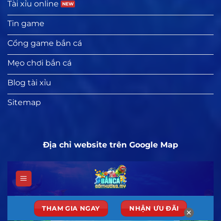
Tài xỉu online
server, nổ một phát là đổi đời luôn.
Cơ hội chia đều cho tất cả, dù anh
Tin game
em cầm súng lục hay súng đại bác.
Jackpot
tiền tỷ
Nổ hũ công khai trên kênh chat,
Cổng game bắn cá
cho cả thế giới biết ai là trùm đại
dương.
Mẹo chơi bắn cá
Blog tài xỉu
Hệ thống nạp rút tự động, siêu tốc
độ.
Sitemap
Chơi thắng rút tiền mặt trong 30
⚡ Rút tiền
giây, hỗ trợ đủ từ Momo đến ngân
chớp
hàng.
nhoáng
Nói không với xác minh rườm rà,
Địa chỉ website trên Google Map
tiền của anh em là của anh em.
Hơn 50 loại súng: đại bác, laser, đạn
chùm… đủ sức quét sạch biển sâu.
Tính năng nâng cấp nòng súng,
tăng sát thương để Boss gặp là
️ Kho vũ
cóng.
khí VIP