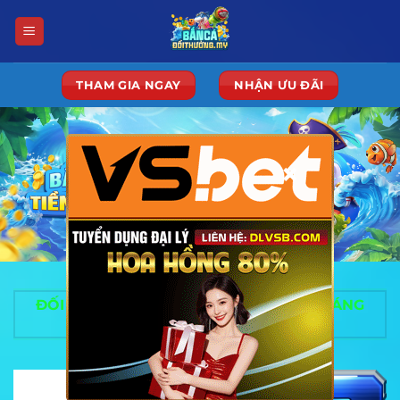
Skip
to
content
THAM GIA NGAY
NHẬN ƯU ĐÃI
×
ĐỐI TÁC GAME BẮN CÁ ĐỔI THƯỞNG ĐÁNG
CHƠI NHẤT 2026