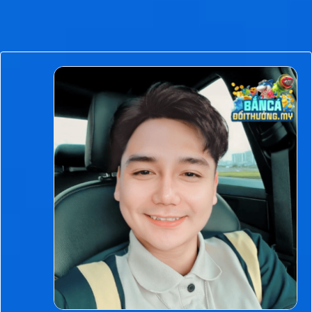
Bắn cá lột xác 2D lên 3D, trở thành mỏ vàng
kiếm tiền
Tại sao dân chơi Việt lại “cuồng” bắn
cá đến thế?
Không phải tự nhiên mà
game bắn cá
lại
khiến anh em mất ăn mất ngủ. Có 5 cái đỉnh
mà mấy trò khác không có như là:
Làm chủ cuộc chơi: Ở đây không có
chuyện phó mặc cho số phận. Anh em tự
ngắm, tự bắn, tự chọn mục tiêu. Thắng
hay thua là do cái tay mình điêu luyện
đến đâu.