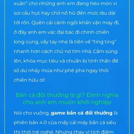
xuân” cho những anh em đang héo mòn vì
soi cầu hụt hay chờ nổ hũ đến mức râu dài
tới rốn. Quên cái cảnh ngồi khấn vận may đi,
ở đây anh em vác đại bác đi chinh chiến
long cung, vẩy tay nhẹ là tiền về “ting ting”
nhanh hơn cách chủ nợ tìm nhà. Cầm súng
lên, khóa mục tiêu và chuẩn bị tinh thần để
số dư nhảy múa như phê pha ngay thôi
chiến hữu ơi!
Bắn cá đổi thưởng là gì? Định nghĩa
cho anh em muốn khởi nghiệp
Nói cho vuông,
game bắn cá đổi thưởng
là
phiên bản 4.0 của mấy cái máy bắn cá siêu
thị thời trẻ nghé. Nhưng thay vì tích điểm