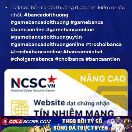
Từ khoá bắn cá đổi thưởng được tìm kiếm nhiều
nhất:
#bancadoithuong
#gamebancadoithuong #gamebanca
#bancaonline #gamebancaonline
#gamebancadoithuonguytin
#gamebancadoithuongonline #trochoibanca
#trochoibancaonline #bancamoinhat
Công nghệ Unreal Engine 5 chân thực, hiệu
#choigamebanca #choibanca
#bancaantien
ứng Boss nổ cực đã
Trang bị tận răng cho cuộc săn tiền
tỷ
Muốn làm trùm ở long cung thì súng phải
xịn, đạn phải căng. Dưới đây là bộ đồ nghề
giúp anh em hốt bạc tỷ trong
game bắn cá
×
×
×