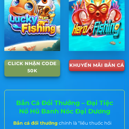
CLICK NHẬN CODE
KHUYẾN MÃI BẮN CÁ
50K
Bắn Cá Đổi Thưởng – Đại Tiệc
Nổ Hũ Banh Nóc Đại Dương
Bắn cá đổi thưởng
chính là “liều thuốc hồi