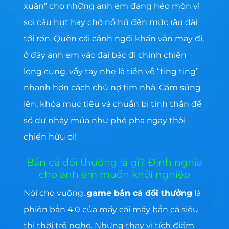
xuân” cho những anh em đang héo mòn vì
soi cầu hụt hay chờ nổ hũ đến mức râu dài
tới rốn. Quên cái cảnh ngồi khấn vận may đi,
ở đây anh em vác đại bác đi chinh chiến
long cung, vẩy tay nhẹ là tiền về “ting ting”
nhanh hơn cách chủ nợ tìm nhà. Cầm súng
lên, khóa mục tiêu và chuẩn bị tinh thần để
số dư nhảy múa như phê pha ngay thôi
chiến hữu ơi!
Bắn cá đổi thưởng là gì? Định nghĩa
cho anh em muốn khởi nghiệp
Nói cho vuông,
game bắn cá đổi thưởng
là
phiên bản 4.0 của mấy cái máy bắn cá siêu
thị thời trẻ nghé. Nhưng thay vì tích điểm