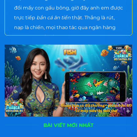
đổi mấy con gấu bông, giờ đây anh em được
trực tiếp
bắn cá ăn tiền
thật. Thắng là rút,
nạp là chiến, mọi thao tác qua ngân hàng
hay ví điện tử đều nhanh như một cơn
gió.
Trong
trò bắn cá
, anh em vác súng đại
bác đi lùng sục mấy con cá bơi tung tăng
trên màn hình. Cá càng to, Boss càng khủng
thì hũ thưởng nổ càng đậm. Cảm giác húp
trọn con Boss Kraken lúc cả phòng đang bất
lực nó sướng hơn cả việc trúng số độc đắc
anh em ạ!
BÀI VIẾT MỚI NHẤT