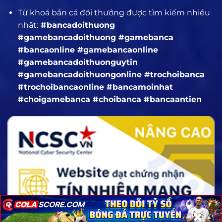
Từ khoá bắn cá đổi thưởng được tìm kiếm nhiều
nhất:
#bancadoithuong
#gamebancadoithuong #gamebanca
#bancaonline #gamebancaonline
#gamebancadoithuonguytin
#gamebancadoithuongonline #trochoibanca
#trochoibancaonline #bancamoinhat
Công nghệ Unreal Engine 5 chân thực, hiệu
#choigamebanca #choibanca
#bancaantien
ứng Boss nổ cực đã
Trang bị tận răng cho cuộc săn tiền
tỷ
Muốn làm trùm ở long cung thì súng phải
xịn, đạn phải căng. Dưới đây là bộ đồ nghề
giúp anh em hốt bạc tỷ trong
game bắn cá
×
×
×