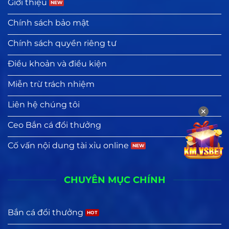
Chống giật lag tuyệt đối, cá bơi
Giới thiệu
mượt như sunsilk
Chính sách bảo mật
Loa Dolby Atmos nghe rõ cả tiếng
Chính sách quyền riêng tư
cá quẫy đuôi lẫn tiếng đạn nã pằng
pằng.
Điều khoản và điều kiện
Nhạc nền thay đổi kịch tính mỗi khi
Âm thanh
Boss xuất hiện, đẩy nhịp tim lên 120
bùng nổ
Miễn trừ trách nhiệm
lần/phút.
Tiếng xu rơi ting ting vào ví nghe
Liên hệ chúng tôi
còn hay hơn cả lời tỏ tình.
✕
Ceo Bắn cá đổi thưởng
Tỷ lệ RTP cao ngất ngưỡng 97%,
nhà cái chỉ giữ lại tí “tiền trà nước”.
Cố vấn nội dung tài xỉu online
Cơ chế nhân vốn x5, x10 ngẫu nhiên,
Thưởng
bắn trúng là đời lên hương.
sòng
CHUYÊN MỤC CHÍNH
Hệ thống nhiệm vụ hàng ngày giúp
phẳng
anh em có thêm đạn để khô máu
với Boss.
Bắn cá đổi thưởng
Quỹ Jackpot tích lũy từ đạn của cả