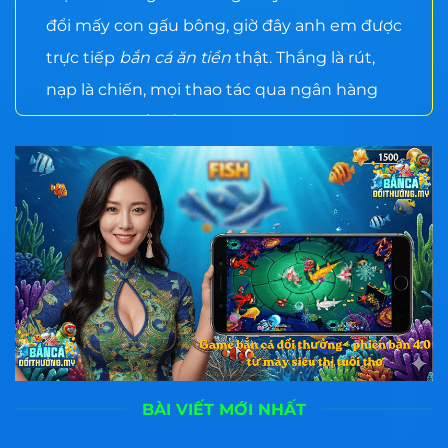
đổi mấy con gấu bông, giờ đây anh em được
trực tiếp
bắn cá ăn tiền
thật. Thắng là rút,
nạp là chiến, mọi thao tác qua ngân hàng
hay ví điện tử đều nhanh như một cơn
gió.
Trong
trò bắn cá
, anh em vác súng đại
bác đi lùng sục mấy con cá bơi tung tăng
trên màn hình. Cá càng to, Boss càng khủng
thì hũ thưởng nổ càng đậm. Cảm giác húp
trọn con Boss Kraken lúc cả phòng đang bất
lực nó sướng hơn cả việc trúng số độc đắc
anh em ạ!
BÀI VIẾT MỚI NHẤT