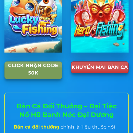
CLICK NHẬN CODE
KHUYẾN MÃI BẮN CÁ
50K
Bắn Cá Đổi Thưởng – Đại Tiệc
Nổ Hũ Banh Nóc Đại Dương
Bắn cá đổi thưởng
chính là “liều thuốc hồi