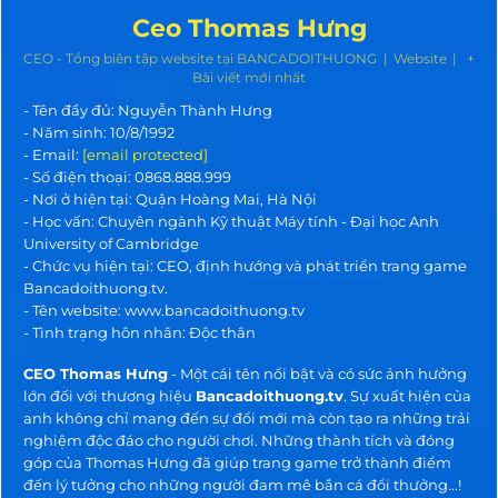
Ceo Thomas Hưng
Sướng mắt đã tai: Hình ảnh nổ hũ rực rỡ,
CEO - Tổng biên tập website
tại
BANCADOITHUONG
|
Website
|
+
âm thanh tiền rơi lẻng xẻng giúp anh em
Bài viết mới nhất
xả stress sau một ngày bị sếp “dí” cực
- Tên đầy đủ: Nguyễn Thành Hưng
- Năm sinh: 10/8/1992
hiệu quả.
- Email:
[email protected]
- Số điện thoại: 0868.888.999
Về bờ thần tốc: Một cú nổ Boss Rồng
- Nơi ở hiện tại: Quận Hoàng Mai, Hà Nội
Vàng có thể giúp anh em cứu nét phút
- Học vấn: Chuyên ngành Kỹ thuật Máy tính - Đại học Anh
University of Cambridge
chót, biến vài đồng bạc lẻ thành cả sấp
- Chức vụ hiện tại: CEO, định hướng và phát triển trang game
Bancadoithuong.tv.
tiền mặt chỉ sau một hơi thuốc lá.
- Tên website: www.bancadoithuong.tv
- Tình trạng hôn nhân: Độc thân
Không cần vốn lớn: Cầm vài nghìn lẻ vẫn
có thể vác đại bác đi lùa Boss. Đây là nơi
CEO Thomas Hưng
- Một cái tên nổi bật và có sức ảnh hưởng
lớn đối với thương hiệu
Bancadoithuong.tv
. Sự xuất hiện của
biến tiền lẻ gửi xe thành tiền chẵn đi
anh không chỉ mang đến sự đổi mới mà còn tạo ra những trải
nghiệm độc đáo cho người chơi. Những thành tích và đóng
nhậu nhanh nhất.
góp của Thomas Hưng đã giúp trang game trở thành điểm
đến lý tưởng cho những người đam mê bắn cá đổi thưởng
.
..!
Rút tiền nhanh như chớp: Thắng là rút,