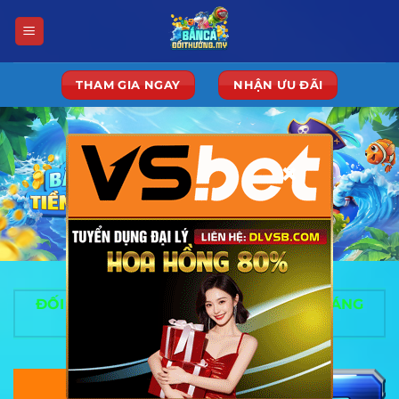
Skip
to
content
THAM GIA NGAY
NHẬN ƯU ĐÃI
×
ĐỐI TÁC GAME BẮN CÁ ĐỔI THƯỞNG ĐÁNG
CHƠI NHẤT 2026