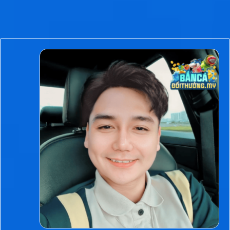
Bắn cá lột xác 2D lên 3D, trở thành mỏ vàng
kiếm tiền
Tại sao dân chơi Việt lại “cuồng” bắn
cá đến thế?
Không phải tự nhiên mà
game bắn cá
lại
khiến anh em mất ăn mất ngủ. Có 5 cái đỉnh
mà mấy trò khác không có như là:
Làm chủ cuộc chơi: Ở đây không có
chuyện phó mặc cho số phận. Anh em tự
ngắm, tự bắn, tự chọn mục tiêu. Thắng
hay thua là do cái tay mình điêu luyện
đến đâu.