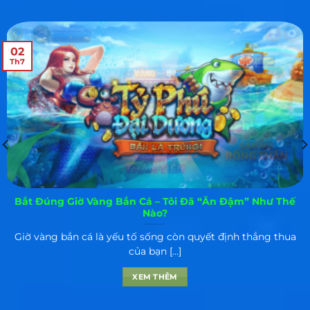
mẽo bùng nổ, phiên bản
game bắn cá
online
chính thức lên sàn. Nó lột xác từ đồ
08
Th1
họa 2D phèn chua lên 3D bóng bẩy, biến từ
trò chơi trẻ con thành mỏ vàng cho anh em
thợ săn chuyên nghiệp cày cuốc mỗi đêm.
Giờ đây, anh em chỉ cần nằm nhà rung đùi là
hốt bạc thỏa thích luôn!
Bắn Cá Hack Full Tiền – Liệu Có Hiệu Quả Và An Toàn?
Bắn cá hack full tiền luôn là chủ đề thu hút được sự quan
tâm [...]
XEM THÊM