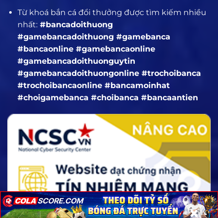
Từ khoá bắn cá đổi thưởng được tìm kiếm nhiều
nhất:
#bancadoithuong
#gamebancadoithuong #gamebanca
#bancaonline #gamebancaonline
#gamebancadoithuonguytin
#gamebancadoithuongonline #trochoibanca
#trochoibancaonline #bancamoinhat
Công nghệ Unreal Engine 5 chân thực, hiệu
#choigamebanca #choibanca
#bancaantien
ứng Boss nổ cực đã
Trang bị tận răng cho cuộc săn tiền
tỷ
Muốn làm trùm ở long cung thì súng phải
xịn, đạn phải căng. Dưới đây là bộ đồ nghề
giúp anh em hốt bạc tỷ trong
game bắn cá
×
×
×