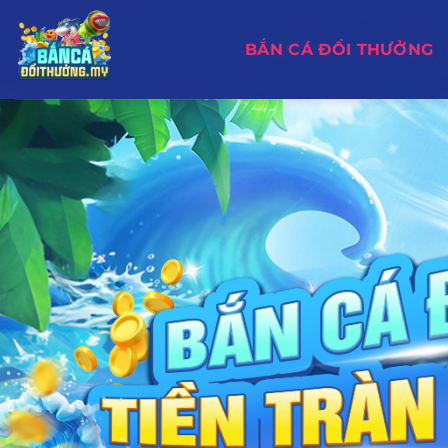
Skip
to
BẮN CÁ ĐỔI THƯỞNG
content