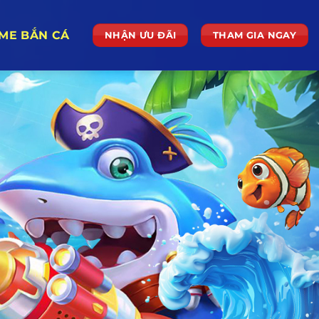
AME BẮN CÁ
NHẬN ƯU ĐÃI
THAM GIA NGAY