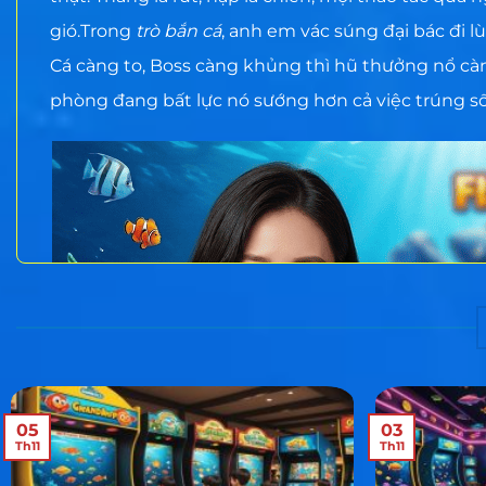
gió.
Trong
trò bắn cá
, anh em vác súng đại bác đi 
Cá càng to, Boss càng khủng thì hũ thưởng nổ cà
phòng đang bất lực nó sướng hơn cả việc trúng s
g Với
Bắn Cá Bá Chủ Đại Dương Iwin – Ng
Trường Săn Xu Cực Đỉnh
ợng thu
Bắn cá Bá Chủ Đại Dương Iwin không chỉ là một 
chơi giải trí [...]
01
01
Th11
Th11