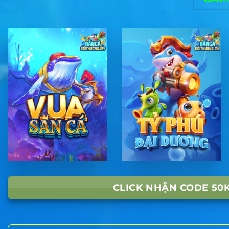
CLICK NHẬN CODE 50