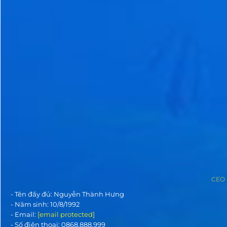
CEO 
- Tên đầy đủ: Nguyễn Thành Hưng
- Năm sinh: 10/8/1992
- Email:
[email protected]
- Số điện thoại: 0868.888.999