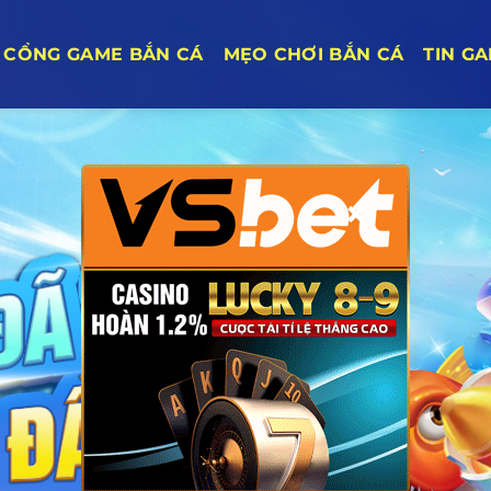
CỔNG GAME BẮN CÁ
MẸO CHƠI BẮN CÁ
TIN G
×