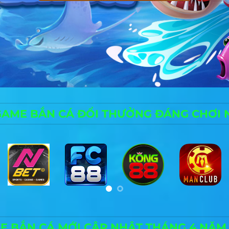
GAME BẮN CÁ ĐỔI THƯỞNG ĐÁNG CHƠI 
E BẮN CÁ MỚI CẬP NHẬT THÁNG 4 NĂM 