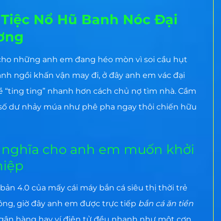
 Tiệc Nổ Hũ Banh Nóc Đại
ơng
” cho những anh em đang héo mòn vì soi cầu hụt
ảnh ngồi khấn vận may đi, ở đây anh em vác đại
 về “ting ting” nhanh hơn cách chủ nợ tìm nhà. Cầm
ể số dư nhảy múa như phê pha ngay thôi chiến hữu
h nghĩa cho anh em muốn khởi
iệp
13
Th2
bản 4.0 của mấy cái máy bắn cá siêu thị thời trẻ
ông, giờ đây anh em được trực tiếp
bắn cá ăn tiền
a ngân hàng hay ví điện tử đều nhanh như một cơn