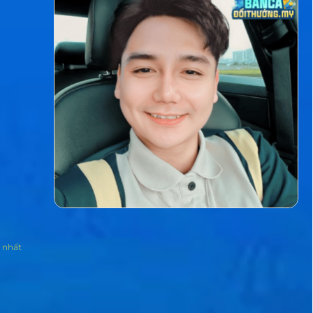
i nhất