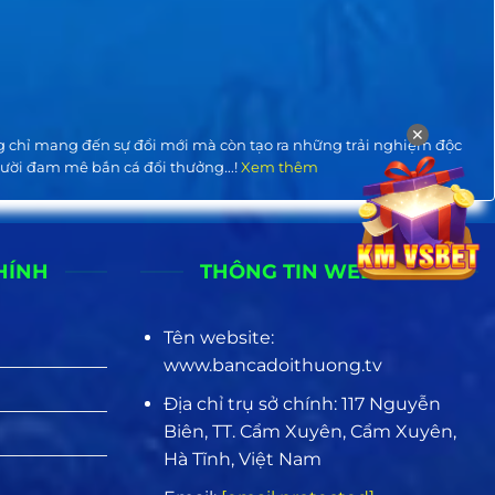
✕
ng chỉ mang đến sự đổi mới mà còn tạo ra những trải nghiệm độc
gười đam mê bắn cá đổi thưởng
.
..!
Xem thêm
HÍNH
THÔNG TIN WEBSITE
Tên website:
www.bancadoithuong.tv
Địa chỉ trụ sở chính: 117 Nguyễn
Biên, TT. Cẩm Xuyên, Cẩm Xuyên,
Hà Tĩnh, Việt Nam