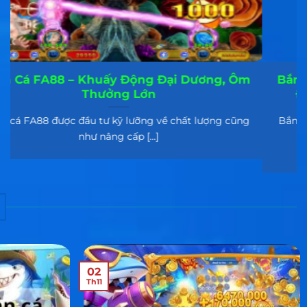
Bắn Cá Đổi Thưởng HitClub – Trải Nghiệm
Đỉnh Cao Với Đồ Họa 3D Sống Động
Bắn cá đổi thưởng HitClub mang đến cuộc phiêu lưu
đầy màu sắc dưới lòng [...]
1 COMMENT
31
Th10