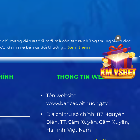
✕
ng chỉ mang đến sự đổi mới mà còn tạo ra những trải nghiệm độc
gười đam mê bắn cá đổi thưởng
.
..!
Xem thêm
HÍNH
THÔNG TIN WEBSITE
Tên website:
www.bancadoithuong.tv
Địa chỉ trụ sở chính: 117 Nguyễn
Biên, TT. Cẩm Xuyên, Cẩm Xuyên,
Hà Tĩnh, Việt Nam