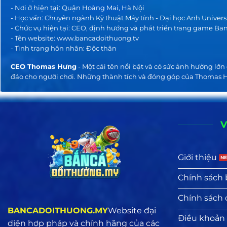
- Nơi ở hiện tại: Quận Hoàng Mai, Hà Nội
- Học vấn: Chuyên ngành Kỹ thuật Máy tính - Đại học Anh Univers
Bắn cá lột xác 2D lên 3D, 
- Chức vụ hiện tại: CEO, định hướng và phát triển trang game Ba
- Tên website: www.bancadoithuong.tv
- Tình trạng hôn nhân: Độc thân
Tại sao dân chơi Việt lạ
CEO Thomas Hưng
- Một cái tên nổi bật và có sức ảnh hưởng lớn
đáo cho người chơi. Những thành tích và đóng góp của Thomas 
Không phải tự nhiên mà
game bắn cá
lại khiến a
khác không có như là:
Làm chủ cuộc chơi: Ở đây không có chuyện phó
V
chọn mục tiêu. Thắng hay thua là do cái tay mì
Giới thiệu
Sướng mắt đã tai: Hình ảnh nổ hũ rực rỡ, âm th
một ngày bị sếp “dí” cực hiệu quả.
Chính sách
Về bờ thần tốc: Một cú nổ Boss Rồng Vàng có t
Chính sách 
BANCADOITHUONG.MY
Website đại
bạc lẻ thành cả sấp tiền mặt chỉ sau một hơi thu
Điều khoản 
diện hợp pháp và chính hãng của các