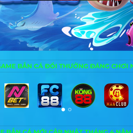
GAME BẮN CÁ ĐỔI THƯỞNG ĐÁNG CHƠI 
E BẮN CÁ MỚI CẬP NHẬT THÁNG 4 NĂM 