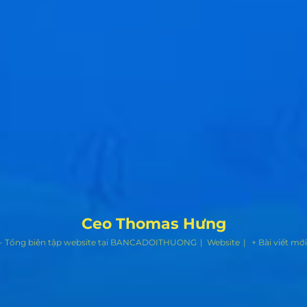
Ceo Thomas Hưng
- Tổng biên tập website
tại
BANCADOITHUONG
|
Website
|
+ Bài viết mớ