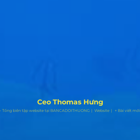
Ceo Thomas Hưng
- Tổng biên tập website
tại
BANCADOITHUONG
|
Website
|
+ Bài viết mớ