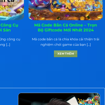
 Động Của
Khám Phá 7 Kỹ Thuật Bắn Cá
Tại Việt
Chinh Phục Mọi Đại Dương
Kỹ thuật bắn cá là một trong những yếu
h một hiện
tố cần thiết giúp bạn tiến [...]
 biến [...]
XEM THÊM