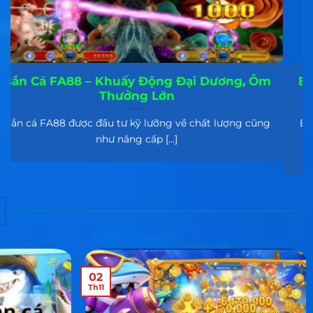
Bắn Cá Đổi Thưởng HitClub – Trải Nghiệm
Đỉnh Cao Với Đồ Họa 3D Sống Động
Bắn cá đổi thưởng HitClub mang đến cuộc phiêu lưu
đầy màu sắc dưới lòng [...]
1 COMMENT
31
Th10