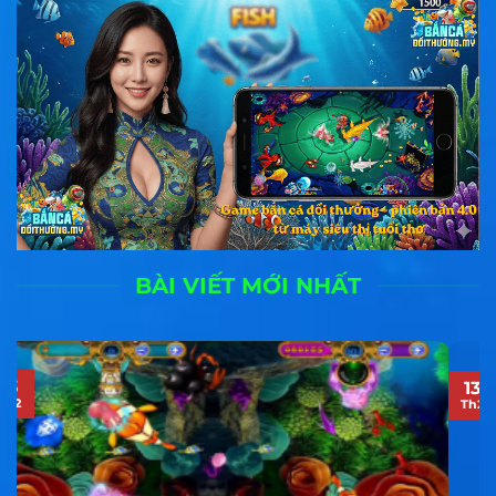
BÀI VIẾT MỚI NHẤT
13
Th2