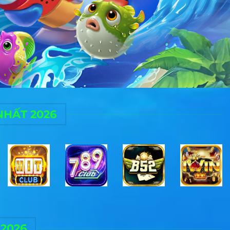
NHẤT 2026
2026