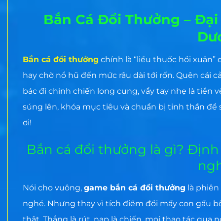
Bắn Cá Đổi Thưởng – Đại
Dư
Bắn cá đổi thưởng
chính là “liều thuốc hồi xuân
hay chờ nổ hũ đến mức râu dài tới rốn. Quên cái c
bác đi chinh chiến long cung, vẩy tay nhẹ là tiền
súng lên, khóa mục tiêu và chuẩn bị tinh thần đ
ơi!
Bắn cá đổi thưởng là gì? Địn
ngh
13
Th2
Nói cho vuông,
game bắn cá đổi thưởng
là phiên 
nghé. Nhưng thay vì tích điểm đổi mấy con gấu b
thật. Thắng là rút, nạp là chiến, mọi thao tác qu