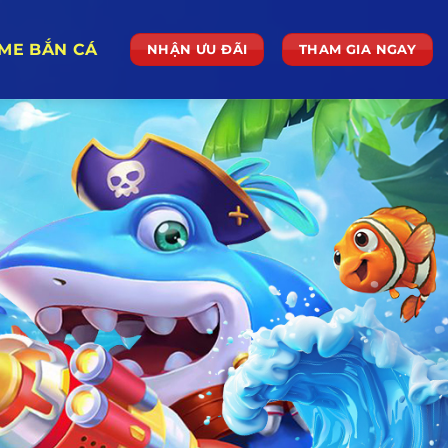
AME BẮN CÁ
NHẬN ƯU ĐÃI
THAM GIA NGAY