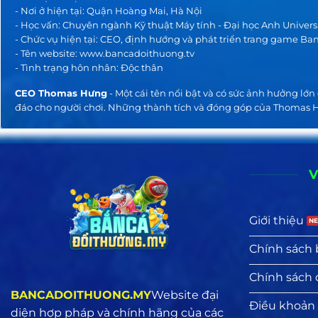
- Nơi ở hiện tại: Quận Hoàng Mai, Hà Nội
- Học vấn: Chuyên ngành Kỹ thuật Máy tính - Đại học Anh Univers
Bắn cá lột xác 2D lên 3D, 
- Chức vụ hiện tại: CEO, định hướng và phát triển trang game Ba
- Tên website: www.bancadoithuong.tv
- Tình trạng hôn nhân: Độc thân
Tại sao dân chơi Việt lạ
CEO Thomas Hưng
- Một cái tên nổi bật và có sức ảnh hưởng lớn
đáo cho người chơi. Những thành tích và đóng góp của Thomas 
Không phải tự nhiên mà
game bắn cá
lại khiến a
khác không có như là:
Làm chủ cuộc chơi: Ở đây không có chuyện phó
V
chọn mục tiêu. Thắng hay thua là do cái tay mì
Giới thiệu
Sướng mắt đã tai: Hình ảnh nổ hũ rực rỡ, âm th
một ngày bị sếp “dí” cực hiệu quả.
Chính sách
Về bờ thần tốc: Một cú nổ Boss Rồng Vàng có t
Chính sách 
BANCADOITHUONG.MY
Website đại
bạc lẻ thành cả sấp tiền mặt chỉ sau một hơi thu
Điều khoản 
diện hợp pháp và chính hãng của các