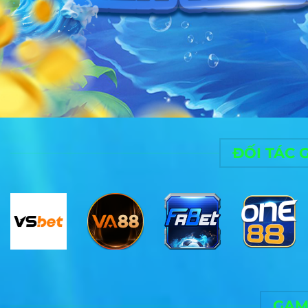
ĐỐI TÁC 
GAM