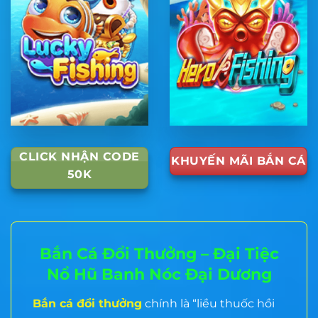
CLICK NHẬN CODE
KHUYẾN MÃI BẮN CÁ
50K
Bắn Cá Đổi Thưởng – Đại Tiệc
Nổ Hũ Banh Nóc Đại Dương
Bắn cá đổi thưởng
chính là “liều thuốc hồi