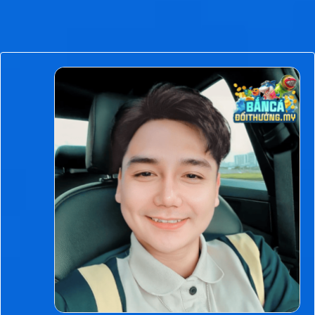
Bắn cá lột xác 2D lên 3D, trở thành mỏ vàng
kiếm tiền
Tại sao dân chơi Việt lại “cuồng” bắn
cá đến thế?
Không phải tự nhiên mà
game bắn cá
lại
khiến anh em mất ăn mất ngủ. Có 5 cái đỉnh
mà mấy trò khác không có như là:
Làm chủ cuộc chơi: Ở đây không có
chuyện phó mặc cho số phận. Anh em tự
ngắm, tự bắn, tự chọn mục tiêu. Thắng
hay thua là do cái tay mình điêu luyện
đến đâu.