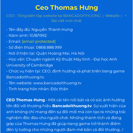
Ceo Thomas Hưng
Sướng mắt đã tai: Hình ảnh nổ hũ rực rỡ,
CEO - Tổng biên tập website
tại
BANCADOITHUONG
|
Website
|
+
âm thanh tiền rơi lẻng xẻng giúp anh em
Bài viết mới nhất
xả stress sau một ngày bị sếp “dí” cực
- Tên đầy đủ: Nguyễn Thành Hưng
- Năm sinh: 10/8/1992
hiệu quả.
- Email:
[email protected]
- Số điện thoại: 0868.888.999
Về bờ thần tốc: Một cú nổ Boss Rồng
- Nơi ở hiện tại: Quận Hoàng Mai, Hà Nội
Vàng có thể giúp anh em cứu nét phút
- Học vấn: Chuyên ngành Kỹ thuật Máy tính - Đại học Anh
University of Cambridge
chót, biến vài đồng bạc lẻ thành cả sấp
- Chức vụ hiện tại: CEO, định hướng và phát triển trang game
Bancadoithuong.tv.
tiền mặt chỉ sau một hơi thuốc lá.
- Tên website: www.bancadoithuong.tv
- Tình trạng hôn nhân: Độc thân
Không cần vốn lớn: Cầm vài nghìn lẻ vẫn
có thể vác đại bác đi lùa Boss. Đây là nơi
CEO Thomas Hưng
- Một cái tên nổi bật và có sức ảnh hưởng
lớn đối với thương hiệu
Bancadoithuong.tv
. Sự xuất hiện của
biến tiền lẻ gửi xe thành tiền chẵn đi
anh không chỉ mang đến sự đổi mới mà còn tạo ra những trải
nghiệm độc đáo cho người chơi. Những thành tích và đóng
nhậu nhanh nhất.
góp của Thomas Hưng đã giúp trang game trở thành điểm
đến lý tưởng cho những người đam mê bắn cá đổi thưởng
.
..!
Rút tiền nhanh như chớp: Thắng là rút,