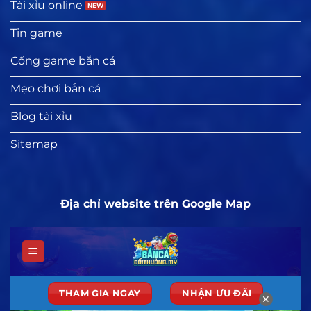
Tài xỉu online
server, nổ một phát là đổi đời luôn.
Cơ hội chia đều cho tất cả, dù anh
Tin game
em cầm súng lục hay súng đại bác.
Jackpot
tiền tỷ
Nổ hũ công khai trên kênh chat,
Cổng game bắn cá
cho cả thế giới biết ai là trùm đại
dương.
Mẹo chơi bắn cá
Blog tài xỉu
Hệ thống nạp rút tự động, siêu tốc
độ.
Sitemap
Chơi thắng rút tiền mặt trong 30
⚡ Rút tiền
giây, hỗ trợ đủ từ Momo đến ngân
chớp
hàng.
nhoáng
Nói không với xác minh rườm rà,
Địa chỉ website trên Google Map
tiền của anh em là của anh em.
Hơn 50 loại súng: đại bác, laser, đạn
chùm… đủ sức quét sạch biển sâu.
Tính năng nâng cấp nòng súng,
tăng sát thương để Boss gặp là
️ Kho vũ
cóng.
khí VIP