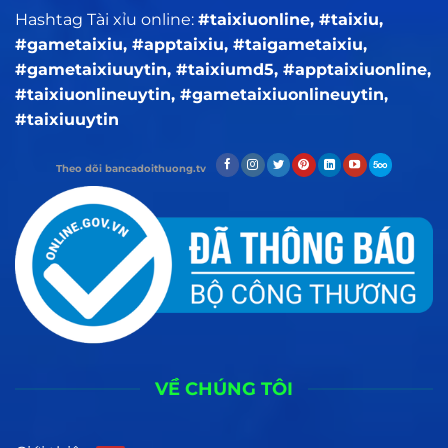
Bắn cá đổi thưởng: đại gia đại dương, tiền thật
Hashtag Tài xỉu online:
#taixiuonline, #taixiu,
#gametaixiu, #apptaixiu, #taigametaixiu,
về tài khoản
#gametaixiuuytin, #taixiumd5, #apptaixiuonline,
#taixiuonlineuytin, #gametaixiuonlineuytin,
7 Ưu điểm chất lừ khiến bắn cá đổi
#taixiuuytin
thưởng chấp hết mọi đối thủ
Theo dõi bancadoithuong.tv
Tại sao dân chơi cứ phải “đổ đốn” vì
bắn cá
đổi thưởng
? Dưới đây là 7 đặc quyền khiến
anh em sướng phát điên!
ƯU ĐIỂM
MÔ TẢ
Công nghệ Unreal Engine 5 khiến
con cá nhìn tươi như vừa vớt dưới
biển lên.
Hiệu ứng nổ Boss cháy màn hình,
Đồ họa
VỀ CHÚNG TÔI
tạo cảm giác phê pha không lối
3D ảo
thoát.
diệu