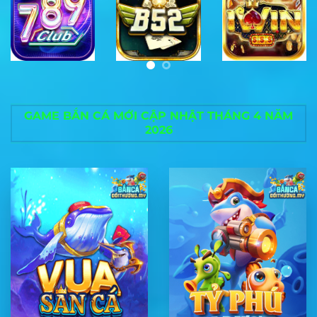
GAME BẮN CÁ MỚI CẬP NHẬT THÁNG 4 NĂM
2026