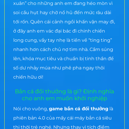
xuân” cho những anh em đang héo mòn vì
soi cầu hụt hay chờ nổ hũ đến mức râu dài
tới rốn. Quên cái cảnh ngồi khấn vận may đi,
ở đây anh em vác đại bác đi chinh chiến
long cung, vẩy tay nhẹ là tiền về “ting ting”
nhanh hơn cách chủ nợ tìm nhà. Cầm súng
lên, khóa mục tiêu và chuẩn bị tinh thần để
số dư nhảy múa như phê pha ngay thôi
chiến hữu ơi!
Bắn cá đổi thưởng là gì? Định nghĩa
cho anh em muốn khởi nghiệp
Nói cho vuông,
game bắn cá đổi thưởng
là
phiên bản 4.0 của mấy cái máy bắn cá siêu
thị thời trẻ nghé. Nhưng thay vì tích điểm