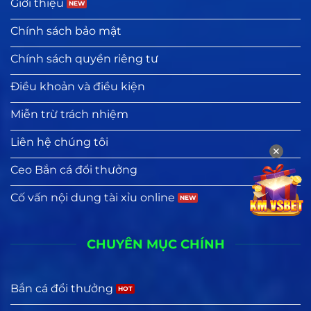
Chống giật lag tuyệt đối, cá bơi
Giới thiệu
mượt như sunsilk
Chính sách bảo mật
Loa Dolby Atmos nghe rõ cả tiếng
Chính sách quyền riêng tư
cá quẫy đuôi lẫn tiếng đạn nã pằng
pằng.
Điều khoản và điều kiện
Nhạc nền thay đổi kịch tính mỗi khi
Âm thanh
Boss xuất hiện, đẩy nhịp tim lên 120
bùng nổ
Miễn trừ trách nhiệm
lần/phút.
Tiếng xu rơi ting ting vào ví nghe
Liên hệ chúng tôi
còn hay hơn cả lời tỏ tình.
✕
Ceo Bắn cá đổi thưởng
Tỷ lệ RTP cao ngất ngưỡng 97%,
nhà cái chỉ giữ lại tí “tiền trà nước”.
Cố vấn nội dung tài xỉu online
Cơ chế nhân vốn x5, x10 ngẫu nhiên,
Thưởng
bắn trúng là đời lên hương.
sòng
CHUYÊN MỤC CHÍNH
Hệ thống nhiệm vụ hàng ngày giúp
phẳng
anh em có thêm đạn để khô máu
với Boss.
Bắn cá đổi thưởng
Quỹ Jackpot tích lũy từ đạn của cả