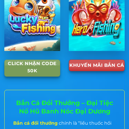
CLICK NHẬN CODE
KHUYẾN MÃI BẮN CÁ
50K
Bắn Cá Đổi Thưởng – Đại Tiệc
Nổ Hũ Banh Nóc Đại Dương
Bắn cá đổi thưởng
chính là “liều thuốc hồi