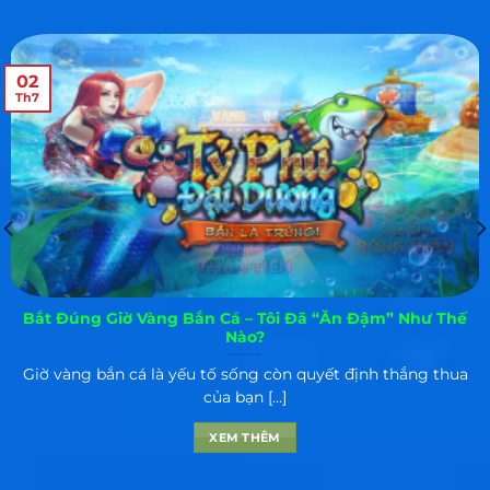
mẽo bùng nổ, phiên bản
game bắn cá
online
chính thức lên sàn. Nó lột xác từ đồ
08
Th1
họa 2D phèn chua lên 3D bóng bẩy, biến từ
trò chơi trẻ con thành mỏ vàng cho anh em
thợ săn chuyên nghiệp cày cuốc mỗi đêm.
Giờ đây, anh em chỉ cần nằm nhà rung đùi là
hốt bạc thỏa thích luôn!
Bắn Cá Hack Full Tiền – Liệu Có Hiệu Quả Và An Toàn?
Bắn cá hack full tiền luôn là chủ đề thu hút được sự quan
tâm [...]
XEM THÊM