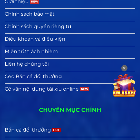
Chống giật lag tuyệt đối, cá bơi
Giới thiệu
mượt như sunsilk
Chính sách bảo mật
Loa Dolby Atmos nghe rõ cả tiếng
Chính sách quyền riêng tư
cá quẫy đuôi lẫn tiếng đạn nã pằng
pằng.
Điều khoản và điều kiện
Nhạc nền thay đổi kịch tính mỗi khi
Âm thanh
Boss xuất hiện, đẩy nhịp tim lên 120
bùng nổ
Miễn trừ trách nhiệm
lần/phút.
Tiếng xu rơi ting ting vào ví nghe
Liên hệ chúng tôi
còn hay hơn cả lời tỏ tình.
✕
Ceo Bắn cá đổi thưởng
Tỷ lệ RTP cao ngất ngưỡng 97%,
nhà cái chỉ giữ lại tí “tiền trà nước”.
Cố vấn nội dung tài xỉu online
Cơ chế nhân vốn x5, x10 ngẫu nhiên,
Thưởng
bắn trúng là đời lên hương.
sòng
CHUYÊN MỤC CHÍNH
Hệ thống nhiệm vụ hàng ngày giúp
phẳng
anh em có thêm đạn để khô máu
với Boss.
Bắn cá đổi thưởng
Quỹ Jackpot tích lũy từ đạn của cả