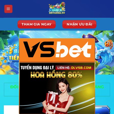
Skip
to
content
THAM GIA NGAY
NHẬN ƯU ĐÃI
×
ĐỐI TÁC GAME BẮN CÁ ĐỔI THƯỞNG ĐÁNG
CHƠI NHẤT 2026