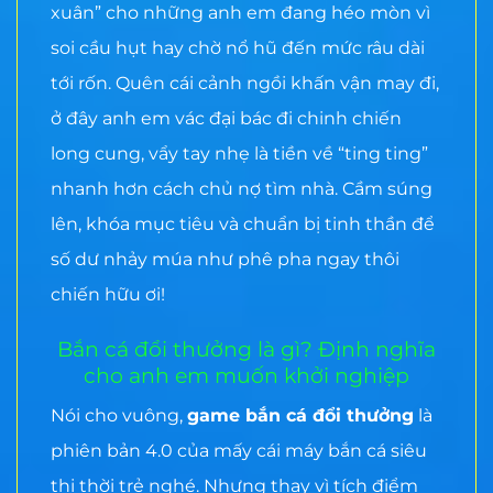
xuân” cho những anh em đang héo mòn vì
soi cầu hụt hay chờ nổ hũ đến mức râu dài
tới rốn. Quên cái cảnh ngồi khấn vận may đi,
ở đây anh em vác đại bác đi chinh chiến
long cung, vẩy tay nhẹ là tiền về “ting ting”
nhanh hơn cách chủ nợ tìm nhà. Cầm súng
lên, khóa mục tiêu và chuẩn bị tinh thần để
số dư nhảy múa như phê pha ngay thôi
chiến hữu ơi!
Bắn cá đổi thưởng là gì? Định nghĩa
cho anh em muốn khởi nghiệp
Nói cho vuông,
game bắn cá đổi thưởng
là
phiên bản 4.0 của mấy cái máy bắn cá siêu
thị thời trẻ nghé. Nhưng thay vì tích điểm