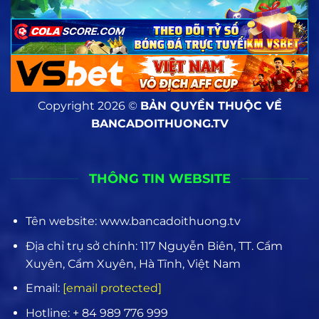
Phụ kiện Bom nguyên tử, Tia sét
giúp dọn bàn trong một nốt nhạc.
App siêu nhẹ,
chơi game bắn cá
mượt từ iPhone 6 đến Android đời
cũ.
Dữ liệu đồng bộ cực nhanh, đang
Chơi mọi
Copyright 2026 ©
BẢN QUYỀN THUỘC VỀ
bắn trên máy tính chuyển qua điện
lúc mọi
BANCADOITHUONG.TV
thoại vẫn ok.
nơi
Bảo mật 3 lớp, anh em cứ yên tâm
săn cá, còn lại cứ để hệ thống lo.
THÔNG TIN WEBSITE
Đấy, toàn hàng tuyển thế này thì bảo sao
Tên website: www.bancadoithuong.tv
anh em không mê cho được. Anh em còn
Địa chỉ trụ sở chính: 117 Nguyễn Biên, TT. Cẩm
đợi gì mà không vác súng lên và quét sạch
Xuyên, Cẩm Xuyên, Hà Tĩnh, Việt Nam
đại dương
bắn cá đổi thưởng
ngay!
Email:
[email protected]
Hotline: + 84 989 776 999