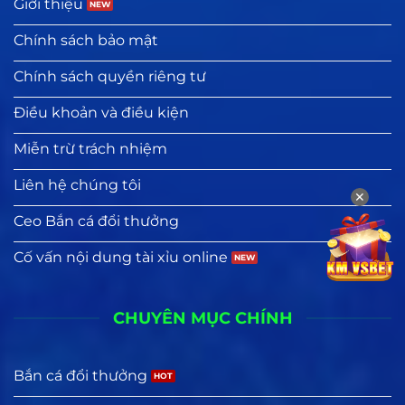
Chống giật lag tuyệt đối, cá bơi
Giới thiệu
mượt như sunsilk
Chính sách bảo mật
Loa Dolby Atmos nghe rõ cả tiếng
Chính sách quyền riêng tư
cá quẫy đuôi lẫn tiếng đạn nã pằng
pằng.
Điều khoản và điều kiện
Nhạc nền thay đổi kịch tính mỗi khi
Âm thanh
Boss xuất hiện, đẩy nhịp tim lên 120
bùng nổ
Miễn trừ trách nhiệm
lần/phút.
Tiếng xu rơi ting ting vào ví nghe
Liên hệ chúng tôi
còn hay hơn cả lời tỏ tình.
✕
Ceo Bắn cá đổi thưởng
Tỷ lệ RTP cao ngất ngưỡng 97%,
nhà cái chỉ giữ lại tí “tiền trà nước”.
Cố vấn nội dung tài xỉu online
Cơ chế nhân vốn x5, x10 ngẫu nhiên,
Thưởng
bắn trúng là đời lên hương.
sòng
CHUYÊN MỤC CHÍNH
Hệ thống nhiệm vụ hàng ngày giúp
phẳng
anh em có thêm đạn để khô máu
với Boss.
Bắn cá đổi thưởng
Quỹ Jackpot tích lũy từ đạn của cả