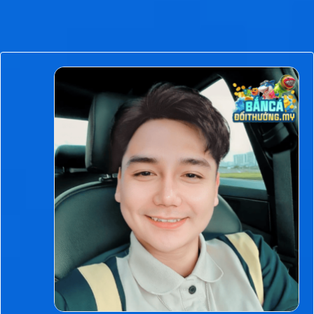
Bắn cá lột xác 2D lên 3D, trở thành mỏ vàng
kiếm tiền
Tại sao dân chơi Việt lại “cuồng” bắn
cá đến thế?
Không phải tự nhiên mà
game bắn cá
lại
khiến anh em mất ăn mất ngủ. Có 5 cái đỉnh
mà mấy trò khác không có như là:
Làm chủ cuộc chơi: Ở đây không có
chuyện phó mặc cho số phận. Anh em tự
ngắm, tự bắn, tự chọn mục tiêu. Thắng
hay thua là do cái tay mình điêu luyện
đến đâu.