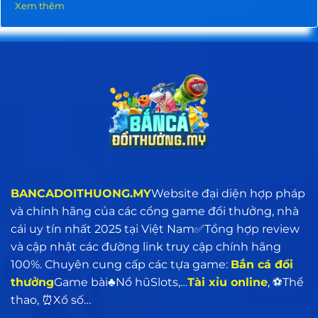
Xem thêm
tiền về túi nhanh hơn cách anh em trốn
nợ. Hệ thống thanh toán xanh chín,
không bao giờ để anh em phải đợi lâu.
Như vậy
bắn cá đổi thưởng
chính là chân ái,
vừa được làm “đại gia” đại dương, vừa có
tiền tươi thóc thật đổ về tài khoản.
BANCADOITHUONG.MY
Website đại diện hợp pháp
và chính hãng của các cổng game đổi thưởng, nhà
cái uy tín nhất 2025 tại Việt Nam✅Tổng hợp review
và cập nhật các đường link truy cập chính hãng
100%. Chuyên cung cấp các tựa game:
Bắn cá đổi
thưởng
Game bài♣️Nổ hũSlots,…
Tài xỉu online
, ⚽Thể
thao, ⏰Xổ số…