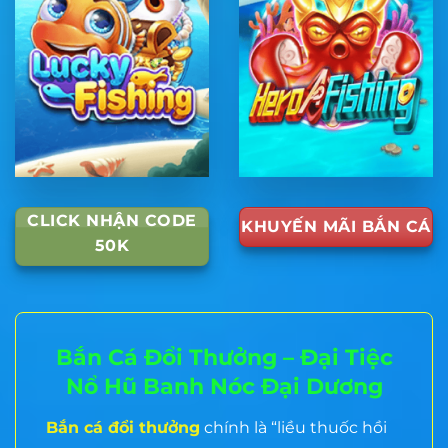
CLICK NHẬN CODE
KHUYẾN MÃI BẮN CÁ
50K
Bắn Cá Đổi Thưởng – Đại Tiệc
Nổ Hũ Banh Nóc Đại Dương
Bắn cá đổi thưởng
chính là “liều thuốc hồi