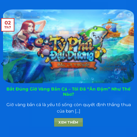
mẽo bùng nổ, phiên bản
game bắn cá
online
chính thức lên sàn. Nó lột xác từ đồ
08
Th1
họa 2D phèn chua lên 3D bóng bẩy, biến từ
trò chơi trẻ con thành mỏ vàng cho anh em
thợ săn chuyên nghiệp cày cuốc mỗi đêm.
Giờ đây, anh em chỉ cần nằm nhà rung đùi là
hốt bạc thỏa thích luôn!
Bắn Cá Hack Full Tiền – Liệu Có Hiệu Quả Và An Toàn?
Bắn cá hack full tiền luôn là chủ đề thu hút được sự quan
tâm [...]
XEM THÊM