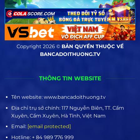
Phụ kiện Bom nguyên tử, Tia sét
giúp dọn bàn trong một nốt nhạc.
App siêu nhẹ,
chơi game bắn cá
mượt từ iPhone 6 đến Android đời
cũ.
Dữ liệu đồng bộ cực nhanh, đang
Chơi mọi
Copyright 2026 ©
BẢN QUYỀN THUỘC VỀ
bắn trên máy tính chuyển qua điện
lúc mọi
BANCADOITHUONG.TV
thoại vẫn ok.
nơi
Bảo mật 3 lớp, anh em cứ yên tâm
săn cá, còn lại cứ để hệ thống lo.
THÔNG TIN WEBSITE
Đấy, toàn hàng tuyển thế này thì bảo sao
Tên website: www.bancadoithuong.tv
anh em không mê cho được. Anh em còn
Địa chỉ trụ sở chính: 117 Nguyễn Biên, TT. Cẩm
đợi gì mà không vác súng lên và quét sạch
Xuyên, Cẩm Xuyên, Hà Tĩnh, Việt Nam
đại dương
bắn cá đổi thưởng
ngay!
Email:
[email protected]
Hotline: + 84 989 776 999