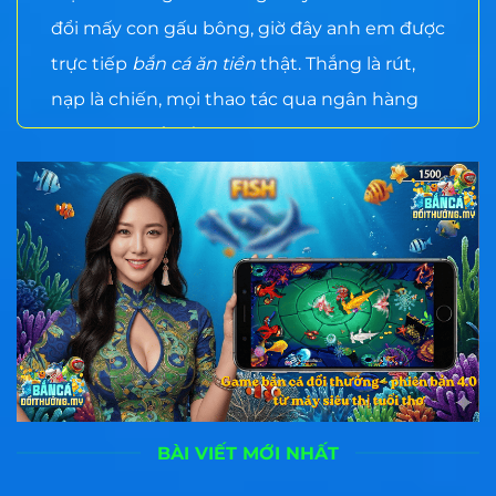
đổi mấy con gấu bông, giờ đây anh em được
trực tiếp
bắn cá ăn tiền
thật. Thắng là rút,
nạp là chiến, mọi thao tác qua ngân hàng
hay ví điện tử đều nhanh như một cơn
gió.
Trong
trò bắn cá
, anh em vác súng đại
bác đi lùng sục mấy con cá bơi tung tăng
trên màn hình. Cá càng to, Boss càng khủng
thì hũ thưởng nổ càng đậm. Cảm giác húp
trọn con Boss Kraken lúc cả phòng đang bất
lực nó sướng hơn cả việc trúng số độc đắc
anh em ạ!
BÀI VIẾT MỚI NHẤT