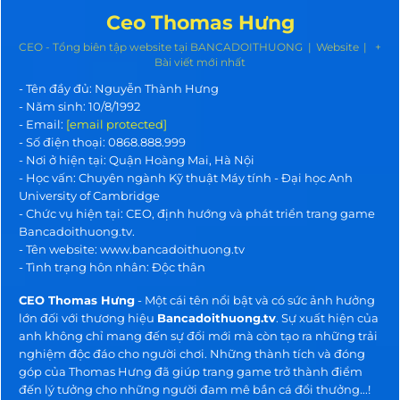
Ceo Thomas Hưng
Sướng mắt đã tai: Hình ảnh nổ hũ rực rỡ,
CEO - Tổng biên tập website
tại
BANCADOITHUONG
|
Website
|
+
âm thanh tiền rơi lẻng xẻng giúp anh em
Bài viết mới nhất
xả stress sau một ngày bị sếp “dí” cực
- Tên đầy đủ: Nguyễn Thành Hưng
- Năm sinh: 10/8/1992
hiệu quả.
- Email:
[email protected]
- Số điện thoại: 0868.888.999
Về bờ thần tốc: Một cú nổ Boss Rồng
- Nơi ở hiện tại: Quận Hoàng Mai, Hà Nội
Vàng có thể giúp anh em cứu nét phút
- Học vấn: Chuyên ngành Kỹ thuật Máy tính - Đại học Anh
University of Cambridge
chót, biến vài đồng bạc lẻ thành cả sấp
- Chức vụ hiện tại: CEO, định hướng và phát triển trang game
Bancadoithuong.tv.
tiền mặt chỉ sau một hơi thuốc lá.
- Tên website: www.bancadoithuong.tv
- Tình trạng hôn nhân: Độc thân
Không cần vốn lớn: Cầm vài nghìn lẻ vẫn
có thể vác đại bác đi lùa Boss. Đây là nơi
CEO Thomas Hưng
- Một cái tên nổi bật và có sức ảnh hưởng
lớn đối với thương hiệu
Bancadoithuong.tv
. Sự xuất hiện của
biến tiền lẻ gửi xe thành tiền chẵn đi
anh không chỉ mang đến sự đổi mới mà còn tạo ra những trải
nghiệm độc đáo cho người chơi. Những thành tích và đóng
nhậu nhanh nhất.
góp của Thomas Hưng đã giúp trang game trở thành điểm
đến lý tưởng cho những người đam mê bắn cá đổi thưởng
.
..!
Rút tiền nhanh như chớp: Thắng là rút,