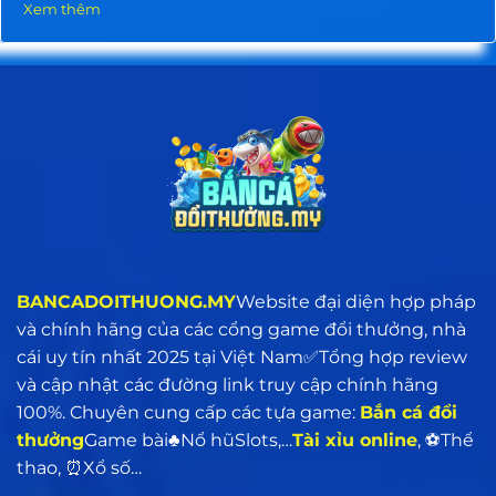
Xem thêm
tiền về túi nhanh hơn cách anh em trốn
nợ. Hệ thống thanh toán xanh chín,
không bao giờ để anh em phải đợi lâu.
Như vậy
bắn cá đổi thưởng
chính là chân ái,
vừa được làm “đại gia” đại dương, vừa có
tiền tươi thóc thật đổ về tài khoản.
BANCADOITHUONG.MY
Website đại diện hợp pháp
và chính hãng của các cổng game đổi thưởng, nhà
cái uy tín nhất 2025 tại Việt Nam✅Tổng hợp review
và cập nhật các đường link truy cập chính hãng
100%. Chuyên cung cấp các tựa game:
Bắn cá đổi
thưởng
Game bài♣️Nổ hũSlots,…
Tài xỉu online
, ⚽Thể
thao, ⏰Xổ số…