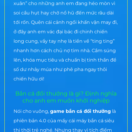
xuân” cho những anh em đang héo mòn vì
soi cầu hụt hay chờ nổ hũ đến mức râu dài
tới rốn. Quên cái cảnh ngồi khấn vận may đi,
ở đây anh em vác đại bác đi chinh chiến
long cung, vẩy tay nhẹ là tiền về “ting ting”
nhanh hơn cách chủ nợ tìm nhà. Cầm súng
lên, khóa mục tiêu và chuẩn bị tinh thần để
số dư nhảy múa như phê pha ngay thôi
chiến hữu ơi!
Bắn cá đổi thưởng là gì? Định nghĩa
cho anh em muốn khởi nghiệp
Nói cho vuông,
game bắn cá đổi thưởng
là
phiên bản 4.0 của mấy cái máy bắn cá siêu
thị thời trẻ nghé. Nhưng thay vì tích điểm