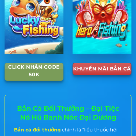
CLICK NHẬN CODE
KHUYẾN MÃI BẮN CÁ
50K
Bắn Cá Đổi Thưởng – Đại Tiệc
Nổ Hũ Banh Nóc Đại Dương
Bắn cá đổi thưởng
chính là “liều thuốc hồi