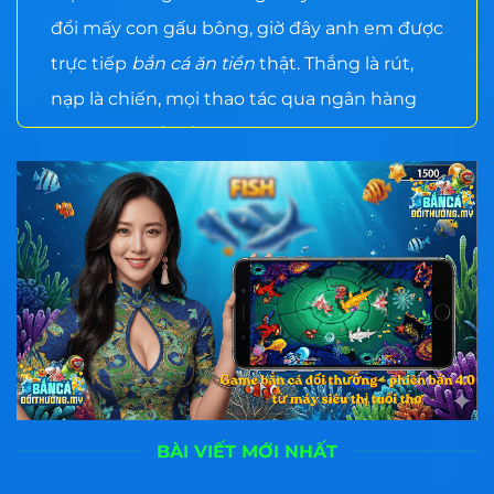
đổi mấy con gấu bông, giờ đây anh em được
trực tiếp
bắn cá ăn tiền
thật. Thắng là rút,
nạp là chiến, mọi thao tác qua ngân hàng
hay ví điện tử đều nhanh như một cơn
gió.
Trong
trò bắn cá
, anh em vác súng đại
bác đi lùng sục mấy con cá bơi tung tăng
trên màn hình. Cá càng to, Boss càng khủng
thì hũ thưởng nổ càng đậm. Cảm giác húp
trọn con Boss Kraken lúc cả phòng đang bất
lực nó sướng hơn cả việc trúng số độc đắc
anh em ạ!
BÀI VIẾT MỚI NHẤT