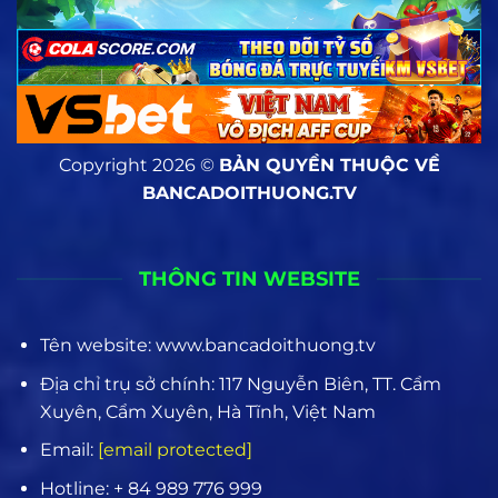
Phụ kiện Bom nguyên tử, Tia sét
giúp dọn bàn trong một nốt nhạc.
App siêu nhẹ,
chơi game bắn cá
mượt từ iPhone 6 đến Android đời
cũ.
Dữ liệu đồng bộ cực nhanh, đang
Chơi mọi
Copyright 2026 ©
BẢN QUYỀN THUỘC VỀ
bắn trên máy tính chuyển qua điện
lúc mọi
BANCADOITHUONG.TV
thoại vẫn ok.
nơi
Bảo mật 3 lớp, anh em cứ yên tâm
săn cá, còn lại cứ để hệ thống lo.
THÔNG TIN WEBSITE
Đấy, toàn hàng tuyển thế này thì bảo sao
Tên website: www.bancadoithuong.tv
anh em không mê cho được. Anh em còn
Địa chỉ trụ sở chính: 117 Nguyễn Biên, TT. Cẩm
đợi gì mà không vác súng lên và quét sạch
Xuyên, Cẩm Xuyên, Hà Tĩnh, Việt Nam
đại dương
bắn cá đổi thưởng
ngay!
Email:
[email protected]
Hotline: + 84 989 776 999