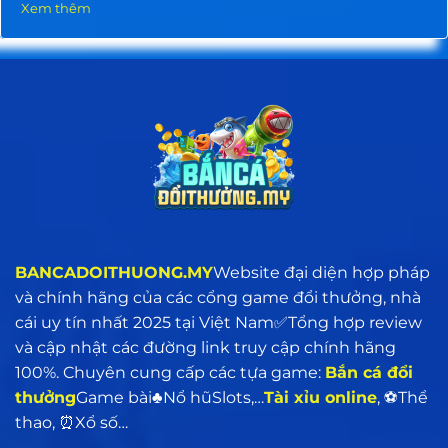
Xem thêm
tiền về túi nhanh hơn cách anh em trốn
nợ. Hệ thống thanh toán xanh chín,
không bao giờ để anh em phải đợi lâu.
Như vậy
bắn cá đổi thưởng
chính là chân ái,
vừa được làm “đại gia” đại dương, vừa có
tiền tươi thóc thật đổ về tài khoản.
BANCADOITHUONG.MY
Website đại diện hợp pháp
và chính hãng của các cổng game đổi thưởng, nhà
cái uy tín nhất 2025 tại Việt Nam✅Tổng hợp review
và cập nhật các đường link truy cập chính hãng
100%. Chuyên cung cấp các tựa game:
Bắn cá đổi
thưởng
Game bài♣️Nổ hũSlots,…
Tài xỉu online
, ⚽Thể
thao, ⏰Xổ số…