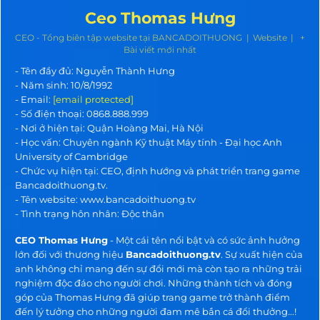
Ceo Thomas Hưng
Sướng mắt đã tai: Hình ảnh nổ hũ rực rỡ,
CEO - Tổng biên tập website
tại
BANCADOITHUONG
|
Website
|
+
âm thanh tiền rơi lẻng xẻng giúp anh em
Bài viết mới nhất
xả stress sau một ngày bị sếp “dí” cực
- Tên đầy đủ: Nguyễn Thành Hưng
- Năm sinh: 10/8/1992
hiệu quả.
- Email:
[email protected]
- Số điện thoại: 0868.888.999
Về bờ thần tốc: Một cú nổ Boss Rồng
- Nơi ở hiện tại: Quận Hoàng Mai, Hà Nội
Vàng có thể giúp anh em cứu nét phút
- Học vấn: Chuyên ngành Kỹ thuật Máy tính - Đại học Anh
University of Cambridge
chót, biến vài đồng bạc lẻ thành cả sấp
- Chức vụ hiện tại: CEO, định hướng và phát triển trang game
Bancadoithuong.tv.
tiền mặt chỉ sau một hơi thuốc lá.
- Tên website: www.bancadoithuong.tv
- Tình trạng hôn nhân: Độc thân
Không cần vốn lớn: Cầm vài nghìn lẻ vẫn
có thể vác đại bác đi lùa Boss. Đây là nơi
CEO Thomas Hưng
- Một cái tên nổi bật và có sức ảnh hưởng
lớn đối với thương hiệu
Bancadoithuong.tv
. Sự xuất hiện của
biến tiền lẻ gửi xe thành tiền chẵn đi
anh không chỉ mang đến sự đổi mới mà còn tạo ra những trải
nghiệm độc đáo cho người chơi. Những thành tích và đóng
nhậu nhanh nhất.
góp của Thomas Hưng đã giúp trang game trở thành điểm
đến lý tưởng cho những người đam mê bắn cá đổi thưởng
.
..!
Rút tiền nhanh như chớp: Thắng là rút,