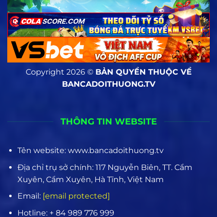
Phụ kiện Bom nguyên tử, Tia sét
giúp dọn bàn trong một nốt nhạc.
App siêu nhẹ,
chơi game bắn cá
mượt từ iPhone 6 đến Android đời
cũ.
Dữ liệu đồng bộ cực nhanh, đang
Chơi mọi
Copyright 2026 ©
BẢN QUYỀN THUỘC VỀ
bắn trên máy tính chuyển qua điện
lúc mọi
BANCADOITHUONG.TV
thoại vẫn ok.
nơi
Bảo mật 3 lớp, anh em cứ yên tâm
săn cá, còn lại cứ để hệ thống lo.
THÔNG TIN WEBSITE
Đấy, toàn hàng tuyển thế này thì bảo sao
Tên website: www.bancadoithuong.tv
anh em không mê cho được. Anh em còn
Địa chỉ trụ sở chính: 117 Nguyễn Biên, TT. Cẩm
đợi gì mà không vác súng lên và quét sạch
Xuyên, Cẩm Xuyên, Hà Tĩnh, Việt Nam
đại dương
bắn cá đổi thưởng
ngay!
Email:
[email protected]
Hotline: + 84 989 776 999