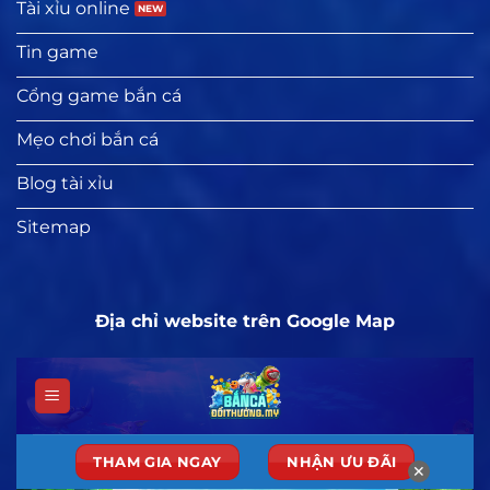
Tài xỉu online
server, nổ một phát là đổi đời luôn.
Cơ hội chia đều cho tất cả, dù anh
Tin game
em cầm súng lục hay súng đại bác.
Jackpot
tiền tỷ
Nổ hũ công khai trên kênh chat,
Cổng game bắn cá
cho cả thế giới biết ai là trùm đại
dương.
Mẹo chơi bắn cá
Blog tài xỉu
Hệ thống nạp rút tự động, siêu tốc
độ.
Sitemap
Chơi thắng rút tiền mặt trong 30
⚡ Rút tiền
giây, hỗ trợ đủ từ Momo đến ngân
chớp
hàng.
nhoáng
Nói không với xác minh rườm rà,
Địa chỉ website trên Google Map
tiền của anh em là của anh em.
Hơn 50 loại súng: đại bác, laser, đạn
chùm… đủ sức quét sạch biển sâu.
Tính năng nâng cấp nòng súng,
tăng sát thương để Boss gặp là
️ Kho vũ
cóng.
khí VIP