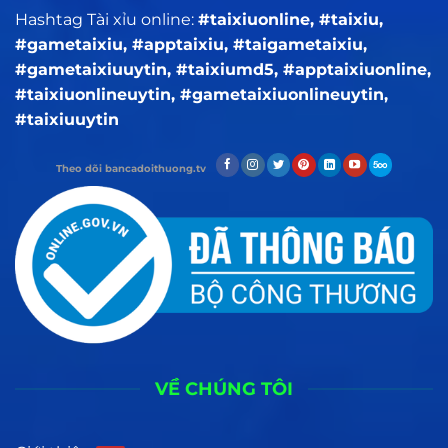
Bắn cá đổi thưởng: đại gia đại dương, tiền thật
Hashtag Tài xỉu online:
#taixiuonline, #taixiu,
#gametaixiu, #apptaixiu, #taigametaixiu,
về tài khoản
#gametaixiuuytin, #taixiumd5, #apptaixiuonline,
#taixiuonlineuytin, #gametaixiuonlineuytin,
7 Ưu điểm chất lừ khiến bắn cá đổi
#taixiuuytin
thưởng chấp hết mọi đối thủ
Theo dõi bancadoithuong.tv
Tại sao dân chơi cứ phải “đổ đốn” vì
bắn cá
đổi thưởng
? Dưới đây là 7 đặc quyền khiến
anh em sướng phát điên!
ƯU ĐIỂM
MÔ TẢ
Công nghệ Unreal Engine 5 khiến
con cá nhìn tươi như vừa vớt dưới
biển lên.
Hiệu ứng nổ Boss cháy màn hình,
Đồ họa
VỀ CHÚNG TÔI
tạo cảm giác phê pha không lối
3D ảo
thoát.
diệu