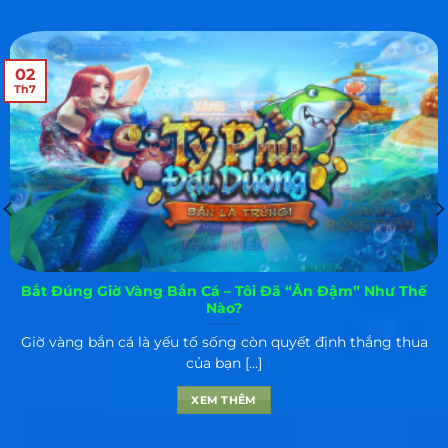
mẽo bùng nổ, phiên bản
game bắn cá
online
chính thức lên sàn. Nó lột xác từ đồ
08
Th1
họa 2D phèn chua lên 3D bóng bẩy, biến từ
trò chơi trẻ con thành mỏ vàng cho anh em
thợ săn chuyên nghiệp cày cuốc mỗi đêm.
Giờ đây, anh em chỉ cần nằm nhà rung đùi là
hốt bạc thỏa thích luôn!
ế
Bắn Cá Hack Full Tiền – Liệu Có Hiệu Quả Và An Toàn?
Bắn cá hack full tiền luôn là chủ đề thu hút được sự quan
a
tâm [...]
XEM THÊM