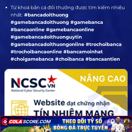
Từ khoá bắn cá đổi thưởng được tìm kiếm nhiều
nhất:
#bancadoithuong
#gamebancadoithuong #gamebanca
#bancaonline #gamebancaonline
#gamebancadoithuonguytin
#gamebancadoithuongonline #trochoibanca
#trochoibancaonline #bancamoinhat
Công nghệ Unreal Engine 5 chân thực, hiệu
#choigamebanca #choibanca
#bancaantien
ứng Boss nổ cực đã
Trang bị tận răng cho cuộc săn tiền
tỷ
Muốn làm trùm ở long cung thì súng phải
xịn, đạn phải căng. Dưới đây là bộ đồ nghề
giúp anh em hốt bạc tỷ trong
game bắn cá
×
×
×