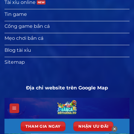
Tài xỉu online
server, nổ một phát là đổi đời luôn.
Cơ hội chia đều cho tất cả, dù anh
Tin game
em cầm súng lục hay súng đại bác.
Jackpot
tiền tỷ
Nổ hũ công khai trên kênh chat,
Cổng game bắn cá
cho cả thế giới biết ai là trùm đại
dương.
Mẹo chơi bắn cá
Blog tài xỉu
Hệ thống nạp rút tự động, siêu tốc
độ.
Sitemap
Chơi thắng rút tiền mặt trong 30
⚡ Rút tiền
giây, hỗ trợ đủ từ Momo đến ngân
chớp
hàng.
nhoáng
Nói không với xác minh rườm rà,
Địa chỉ website trên Google Map
tiền của anh em là của anh em.
Hơn 50 loại súng: đại bác, laser, đạn
chùm… đủ sức quét sạch biển sâu.
Tính năng nâng cấp nòng súng,
tăng sát thương để Boss gặp là
️ Kho vũ
cóng.
khí VIP