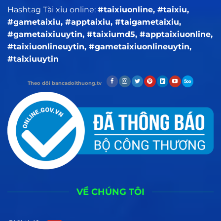
Bắn cá đổi thưởng: đại gia đại dương, tiền thật
Hashtag Tài xỉu online:
#taixiuonline, #taixiu,
#gametaixiu, #apptaixiu, #taigametaixiu,
về tài khoản
#gametaixiuuytin, #taixiumd5, #apptaixiuonline,
#taixiuonlineuytin, #gametaixiuonlineuytin,
7 Ưu điểm chất lừ khiến bắn cá đổi
#taixiuuytin
thưởng chấp hết mọi đối thủ
Theo dõi bancadoithuong.tv
Tại sao dân chơi cứ phải “đổ đốn” vì
bắn cá
đổi thưởng
? Dưới đây là 7 đặc quyền khiến
anh em sướng phát điên!
ƯU ĐIỂM
MÔ TẢ
Công nghệ Unreal Engine 5 khiến
con cá nhìn tươi như vừa vớt dưới
biển lên.
Hiệu ứng nổ Boss cháy màn hình,
Đồ họa
VỀ CHÚNG TÔI
tạo cảm giác phê pha không lối
3D ảo
thoát.
diệu