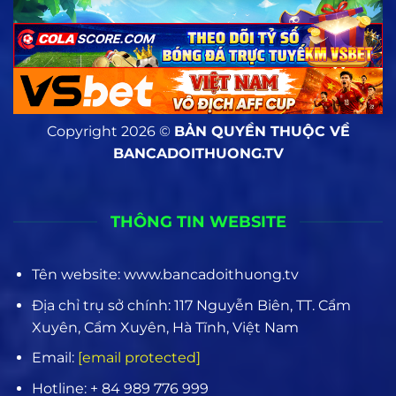
Phụ kiện Bom nguyên tử, Tia sét
giúp dọn bàn trong một nốt nhạc.
App siêu nhẹ,
chơi game bắn cá
mượt từ iPhone 6 đến Android đời
cũ.
Dữ liệu đồng bộ cực nhanh, đang
Chơi mọi
Copyright 2026 ©
BẢN QUYỀN THUỘC VỀ
bắn trên máy tính chuyển qua điện
lúc mọi
BANCADOITHUONG.TV
thoại vẫn ok.
nơi
Bảo mật 3 lớp, anh em cứ yên tâm
săn cá, còn lại cứ để hệ thống lo.
THÔNG TIN WEBSITE
Đấy, toàn hàng tuyển thế này thì bảo sao
Tên website: www.bancadoithuong.tv
anh em không mê cho được. Anh em còn
Địa chỉ trụ sở chính: 117 Nguyễn Biên, TT. Cẩm
đợi gì mà không vác súng lên và quét sạch
Xuyên, Cẩm Xuyên, Hà Tĩnh, Việt Nam
đại dương
bắn cá đổi thưởng
ngay!
Email:
[email protected]
Hotline: + 84 989 776 999