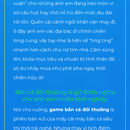
xuân” cho những anh em đang héo mòn vì
soi cầu hụt hay chờ nổ hũ đến mức râu dài
tới rốn. Quên cái cảnh ngồi khấn vận may đi,
ở đây anh em vác đại bác đi chinh chiến
long cung, vẩy tay nhẹ là tiền về “ting ting”
nhanh hơn cách chủ nợ tìm nhà. Cầm súng
lên, khóa mục tiêu và chuẩn bị tinh thần để
số dư nhảy múa như phê pha ngay thôi
chiến hữu ơi!
Bắn cá đổi thưởng là gì? Định nghĩa
cho anh em muốn khởi nghiệp
Nói cho vuông,
game bắn cá đổi thưởng
là
phiên bản 4.0 của mấy cái máy bắn cá siêu
thị thời trẻ nghé. Nhưng thay vì tích điểm