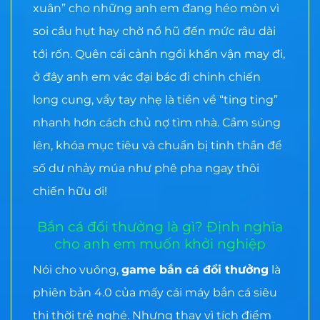
xuân” cho những anh em đang héo mòn vì
soi cầu hụt hay chờ nổ hũ đến mức râu dài
tới rốn. Quên cái cảnh ngồi khấn vận may đi,
ở đây anh em vác đại bác đi chinh chiến
long cung, vẩy tay nhẹ là tiền về “ting ting”
nhanh hơn cách chủ nợ tìm nhà. Cầm súng
lên, khóa mục tiêu và chuẩn bị tinh thần để
số dư nhảy múa như phê pha ngay thôi
chiến hữu ơi!
Bắn cá đổi thưởng là gì? Định nghĩa
cho anh em muốn khởi nghiệp
Nói cho vuông,
game bắn cá đổi thưởng
là
phiên bản 4.0 của mấy cái máy bắn cá siêu
thị thời trẻ nghé. Nhưng thay vì tích điểm