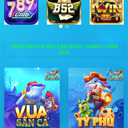
GAME BẮN CÁ MỚI CẬP NHẬT THÁNG 4 NĂM
2026