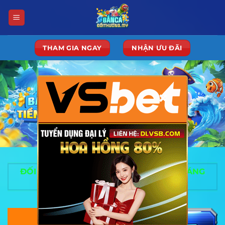
Skip
to
content
THAM GIA NGAY
NHẬN ƯU ĐÃI
×
ĐỐI TÁC GAME BẮN CÁ ĐỔI THƯỞNG ĐÁNG
CHƠI NHẤT 2026