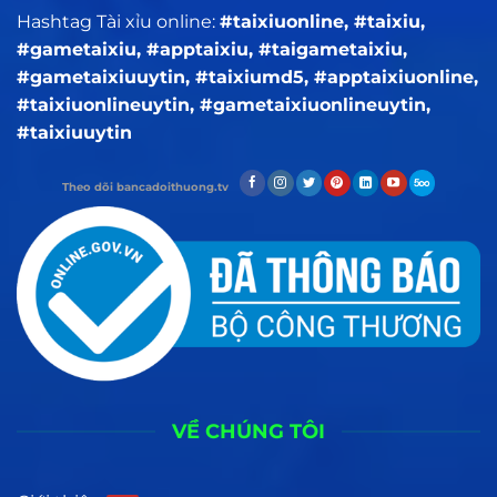
Bắn cá đổi thưởng: đại gia đại dương, tiền thật
Hashtag Tài xỉu online:
#taixiuonline, #taixiu,
#gametaixiu, #apptaixiu, #taigametaixiu,
về tài khoản
#gametaixiuuytin, #taixiumd5, #apptaixiuonline,
#taixiuonlineuytin, #gametaixiuonlineuytin,
7 Ưu điểm chất lừ khiến bắn cá đổi
#taixiuuytin
thưởng chấp hết mọi đối thủ
Theo dõi bancadoithuong.tv
Tại sao dân chơi cứ phải “đổ đốn” vì
bắn cá
đổi thưởng
? Dưới đây là 7 đặc quyền khiến
anh em sướng phát điên!
ƯU ĐIỂM
MÔ TẢ
Công nghệ Unreal Engine 5 khiến
con cá nhìn tươi như vừa vớt dưới
biển lên.
Hiệu ứng nổ Boss cháy màn hình,
Đồ họa
VỀ CHÚNG TÔI
tạo cảm giác phê pha không lối
3D ảo
thoát.
diệu