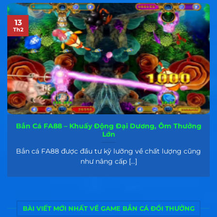
13
Th2
Game bắn cá đổi thưởng – phiên bản 4.0 từ
máy siêu thị tuổi thơ
Nguồn gốc ra đời – Từ máy thùng vỉa
Bắn Cá Đổi Thưởng HitClub – Trải Nghiệm Đỉnh Cao
hè đến sòng bài online
Với Đồ Họa 3D Sống Động
Bắn cá đổi thưởng HitClub mang đến cuộc phiêu lưu
Tiền thân của
trò chơi bắn cá
chính là mấy
đầy màu sắc dưới lòng [...]
cái máy game thùng ở trung tâm thương
1 COMMENT
mại những năm 2000. Hồi đó chủ yếu là
trò
chơi bắn cá miễn phí
cho mấy đứa nhóc tì
BÀI VIẾT MỚI NHẤT VỀ GAME BẮN CÁ ĐỔI THƯỞNG
chơi cho vui.
Đến khoảng 2010, khi mạng