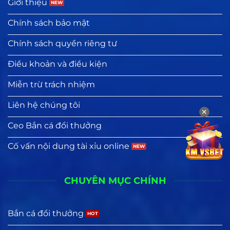
Chống giật lag tuyệt đối, cá bơi
Giới thiệu
mượt như sunsilk
Chính sách bảo mật
Loa Dolby Atmos nghe rõ cả tiếng
Chính sách quyền riêng tư
cá quẫy đuôi lẫn tiếng đạn nã pằng
pằng.
Điều khoản và điều kiện
Nhạc nền thay đổi kịch tính mỗi khi
Âm thanh
Boss xuất hiện, đẩy nhịp tim lên 120
bùng nổ
Miễn trừ trách nhiệm
lần/phút.
Tiếng xu rơi ting ting vào ví nghe
Liên hệ chúng tôi
còn hay hơn cả lời tỏ tình.
✕
Ceo Bắn cá đổi thưởng
Tỷ lệ RTP cao ngất ngưỡng 97%,
nhà cái chỉ giữ lại tí “tiền trà nước”.
Cố vấn nội dung tài xỉu online
Cơ chế nhân vốn x5, x10 ngẫu nhiên,
Thưởng
bắn trúng là đời lên hương.
sòng
CHUYÊN MỤC CHÍNH
Hệ thống nhiệm vụ hàng ngày giúp
phẳng
anh em có thêm đạn để khô máu
với Boss.
Bắn cá đổi thưởng
Quỹ Jackpot tích lũy từ đạn của cả