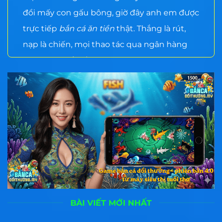
đổi mấy con gấu bông, giờ đây anh em được
trực tiếp
bắn cá ăn tiền
thật. Thắng là rút,
nạp là chiến, mọi thao tác qua ngân hàng
hay ví điện tử đều nhanh như một cơn
gió.
Trong
trò bắn cá
, anh em vác súng đại
bác đi lùng sục mấy con cá bơi tung tăng
trên màn hình. Cá càng to, Boss càng khủng
thì hũ thưởng nổ càng đậm. Cảm giác húp
trọn con Boss Kraken lúc cả phòng đang bất
lực nó sướng hơn cả việc trúng số độc đắc
anh em ạ!
BÀI VIẾT MỚI NHẤT