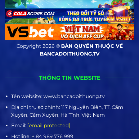
Phụ kiện Bom nguyên tử, Tia sét
giúp dọn bàn trong một nốt nhạc.
App siêu nhẹ,
chơi game bắn cá
mượt từ iPhone 6 đến Android đời
cũ.
Dữ liệu đồng bộ cực nhanh, đang
Chơi mọi
Copyright 2026 ©
BẢN QUYỀN THUỘC VỀ
bắn trên máy tính chuyển qua điện
lúc mọi
BANCADOITHUONG.TV
thoại vẫn ok.
nơi
Bảo mật 3 lớp, anh em cứ yên tâm
săn cá, còn lại cứ để hệ thống lo.
THÔNG TIN WEBSITE
Đấy, toàn hàng tuyển thế này thì bảo sao
Tên website: www.bancadoithuong.tv
anh em không mê cho được. Anh em còn
Địa chỉ trụ sở chính: 117 Nguyễn Biên, TT. Cẩm
đợi gì mà không vác súng lên và quét sạch
Xuyên, Cẩm Xuyên, Hà Tĩnh, Việt Nam
đại dương
bắn cá đổi thưởng
ngay!
Email:
[email protected]
Hotline: + 84 989 776 999