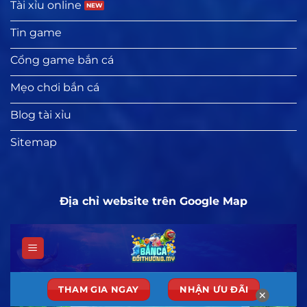
Tài xỉu online
server, nổ một phát là đổi đời luôn.
Cơ hội chia đều cho tất cả, dù anh
Tin game
em cầm súng lục hay súng đại bác.
Jackpot
tiền tỷ
Nổ hũ công khai trên kênh chat,
Cổng game bắn cá
cho cả thế giới biết ai là trùm đại
dương.
Mẹo chơi bắn cá
Blog tài xỉu
Hệ thống nạp rút tự động, siêu tốc
độ.
Sitemap
Chơi thắng rút tiền mặt trong 30
⚡ Rút tiền
giây, hỗ trợ đủ từ Momo đến ngân
chớp
hàng.
nhoáng
Nói không với xác minh rườm rà,
Địa chỉ website trên Google Map
tiền của anh em là của anh em.
Hơn 50 loại súng: đại bác, laser, đạn
chùm… đủ sức quét sạch biển sâu.
Tính năng nâng cấp nòng súng,
tăng sát thương để Boss gặp là
️ Kho vũ
cóng.
khí VIP