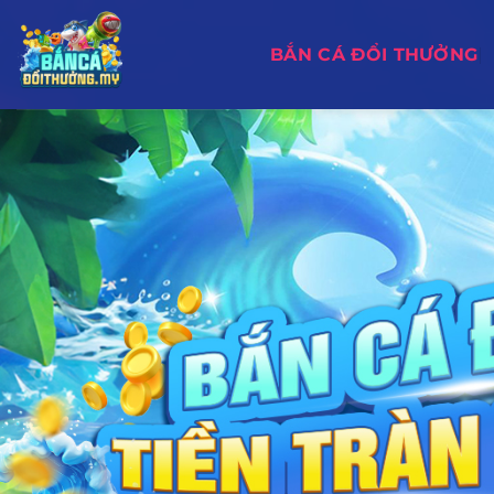
Skip
to
BẮN CÁ ĐỔI THƯỞNG
content