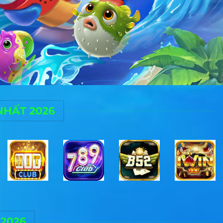
NHẤT 2026
2026