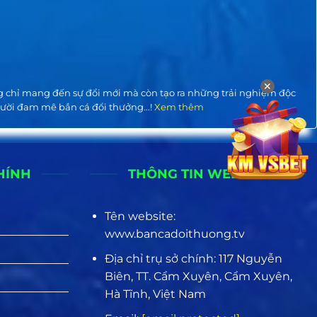
✕
ng chỉ mang đến sự đổi mới mà còn tạo ra những trải nghiệm độc
gười đam mê bắn cá đổi thưởng
.
..!
Xem thêm
HÍNH
THÔNG TIN WEBSITE
Tên website:
www.bancadoithuong.tv
Địa chỉ trụ sở chính: 117 Nguyễn
Biên, TT. Cẩm Xuyên, Cẩm Xuyên,
Hà Tĩnh, Việt Nam