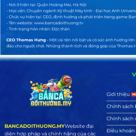
- Nơi ở hiện tại: Quận Hoàng Mai, Hà Nội
- Học vấn: Chuyên ngành Kỹ thuật Máy tính - Đại học Anh Univers
Bắn cá lột xác 2D lên 3D, 
- Chức vụ hiện tại: CEO, định hướng và phát triển trang game Ba
- Tên website: www.bancadoithuong.tv
- Tình trạng hôn nhân: Độc thân
Tại sao dân chơi Việt lạ
CEO Thomas Hưng
- Một cái tên nổi bật và có sức ảnh hưởng lớn
đáo cho người chơi. Những thành tích và đóng góp của Thomas 
Không phải tự nhiên mà
game bắn cá
lại khiến a
khác không có như là:
Làm chủ cuộc chơi: Ở đây không có chuyện phó
V
chọn mục tiêu. Thắng hay thua là do cái tay mì
Giới thiệu
Sướng mắt đã tai: Hình ảnh nổ hũ rực rỡ, âm th
một ngày bị sếp “dí” cực hiệu quả.
Chính sách
Về bờ thần tốc: Một cú nổ Boss Rồng Vàng có t
Chính sách 
BANCADOITHUONG.MY
Website đại
bạc lẻ thành cả sấp tiền mặt chỉ sau một hơi thu
Điều khoản 
diện hợp pháp và chính hãng của các