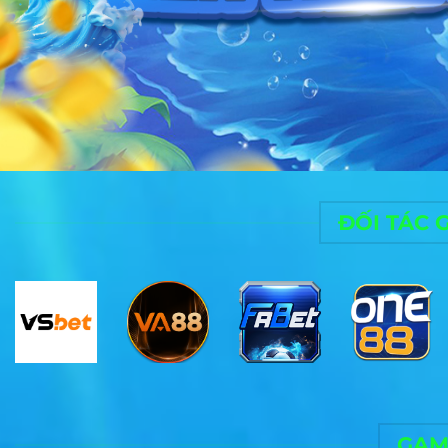
ĐỐI TÁC 
GAM