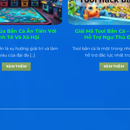
h Về Tương Lai Game
Sự Phát Triển Và Tác
rong Thế Giới Online
Ngành Game Bắn Cá 
Nam
bản 4.0 từ máy siêu thị tuổi thơ
me bắn cá được nhận định có
Game bắn cá đã trở thàn
ềm năng. Với sự phát [...]
tượng văn hóa, giải trí phổ
ng vỉa hè đến sòng bài online
XEM THÊM
XEM THÊM
y game thùng ở trung tâm thương mại những
phí
cho mấy đứa nhóc tì chơi cho vui.
Đến khoảng
 cá online
chính thức lên sàn. Nó lột xác từ đồ
hơi trẻ con thành mỏ vàng cho anh em thợ săn
chỉ cần nằm nhà rung đùi là hốt bạc thỏa thích