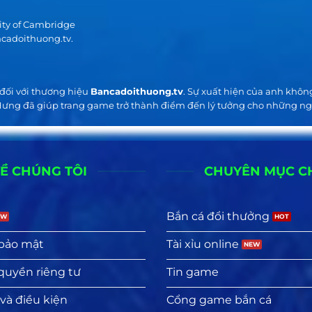
ity of Cambridge
trở thành mỏ vàng kiếm tiền
ncadoithuong.tv.
i “cuồng” bắn cá đến thế?
 đối với thương hiệu
Bancadoithuong.tv
. Sự xuất hiện của anh khô
Hưng đã giúp trang game trở thành điểm đến lý tưởng cho những n
nh em mất ăn mất ngủ. Có 5 cái đỉnh mà mấy trò
 mặc cho số phận. Anh em tự ngắm, tự bắn, tự
Ề CHÚNG TÔI
CHUYÊN MỤC C
nh điêu luyện đến đâu.
Bắn cá đổi thưởng
anh tiền rơi lẻng xẻng giúp anh em xả stress sau
 bảo mật
Tài xỉu online
hể giúp anh em cứu nét phút chót, biến vài đồng
quyền riêng tư
Tin game
ốc lá.
và điều kiện
Cổng game bắn cá