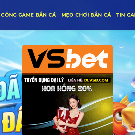
CỔNG GAME BẮN CÁ
MẸO CHƠI BẮN CÁ
TIN G
×