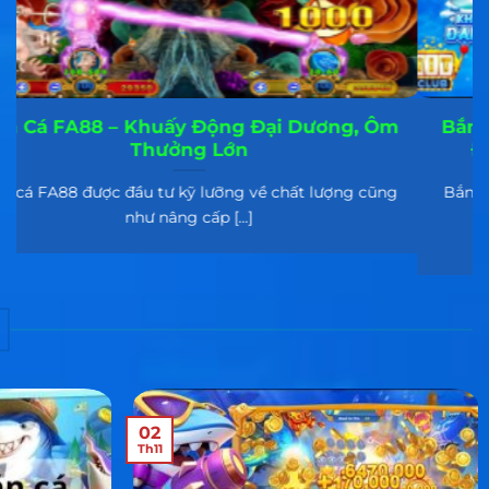
Bắn Cá Đổi Thưởng HitClub – Trải Nghiệm
Đỉnh Cao Với Đồ Họa 3D Sống Động
Bắn cá đổi thưởng HitClub mang đến cuộc phiêu lưu
đầy màu sắc dưới lòng [...]
1 COMMENT
31
Th10