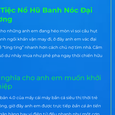
 Tiệc Nổ Hũ Banh Nóc Đại
ơng
” cho những anh em đang héo mòn vì soi cầu hụt
ảnh ngồi khấn vận may đi, ở đây anh em vác đại
 về “ting ting” nhanh hơn cách chủ nợ tìm nhà. Cầm
ể số dư nhảy múa như phê pha ngay thôi chiến hữu
h nghĩa cho anh em muốn khởi
iệp
13
Th2
bản 4.0 của mấy cái máy bắn cá siêu thị thời trẻ
ông, giờ đây anh em được trực tiếp
bắn cá ăn tiền
a ngân hàng hay ví điện tử đều nhanh như một cơn