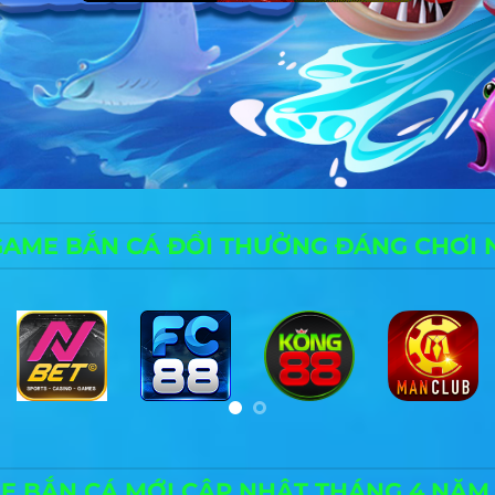
GAME BẮN CÁ ĐỔI THƯỞNG ĐÁNG CHƠI 
E BẮN CÁ MỚI CẬP NHẬT THÁNG 4 NĂM 