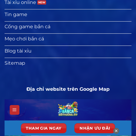
Tài xỉu online
server, nổ một phát là đổi đời luôn.
Cơ hội chia đều cho tất cả, dù anh
Tin game
em cầm súng lục hay súng đại bác.
Jackpot
tiền tỷ
Nổ hũ công khai trên kênh chat,
Cổng game bắn cá
cho cả thế giới biết ai là trùm đại
dương.
Mẹo chơi bắn cá
Blog tài xỉu
Hệ thống nạp rút tự động, siêu tốc
độ.
Sitemap
Chơi thắng rút tiền mặt trong 30
⚡ Rút tiền
giây, hỗ trợ đủ từ Momo đến ngân
chớp
hàng.
nhoáng
Nói không với xác minh rườm rà,
Địa chỉ website trên Google Map
tiền của anh em là của anh em.
Hơn 50 loại súng: đại bác, laser, đạn
chùm… đủ sức quét sạch biển sâu.
Tính năng nâng cấp nòng súng,
tăng sát thương để Boss gặp là
️ Kho vũ
cóng.
khí VIP