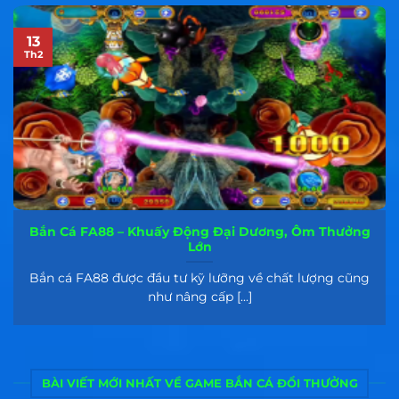
13
Th2
Game bắn cá đổi thưởng – phiên bản 4.0 từ
máy siêu thị tuổi thơ
Nguồn gốc ra đời – Từ máy thùng vỉa
Bắn Cá Đổi Thưởng HitClub – Trải Nghiệm Đỉnh Cao
hè đến sòng bài online
Với Đồ Họa 3D Sống Động
Bắn cá đổi thưởng HitClub mang đến cuộc phiêu lưu
Tiền thân của
trò chơi bắn cá
chính là mấy
đầy màu sắc dưới lòng [...]
cái máy game thùng ở trung tâm thương
1 COMMENT
mại những năm 2000. Hồi đó chủ yếu là
trò
chơi bắn cá miễn phí
cho mấy đứa nhóc tì
BÀI VIẾT MỚI NHẤT VỀ GAME BẮN CÁ ĐỔI THƯỞNG
chơi cho vui.
Đến khoảng 2010, khi mạng