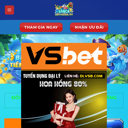
Skip
to
content
THAM GIA NGAY
NHẬN ƯU ĐÃI
×
ĐỐI TÁC GAME BẮN CÁ ĐỔI THƯỞNG ĐÁNG
CHƠI NHẤT 2026