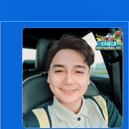
Bắn cá lột xác 2D lên 3D, trở thành mỏ vàng
kiếm tiền
Tại sao dân chơi Việt lại “cuồng” bắn
cá đến thế?
Không phải tự nhiên mà
game bắn cá
lại
khiến anh em mất ăn mất ngủ. Có 5 cái đỉnh
mà mấy trò khác không có như là:
Làm chủ cuộc chơi: Ở đây không có
chuyện phó mặc cho số phận. Anh em tự
ngắm, tự bắn, tự chọn mục tiêu. Thắng
hay thua là do cái tay mình điêu luyện
đến đâu.